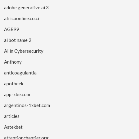
adobe generative ai 3
africaonline.co.ci
AGB99
ai bot name 2
AI in Cybersecurity
Anthony
anticoagulantia
apotheek
app-xbe.com
argentinos-1xbet.com
articles
Astekbet
attentionchantier.org