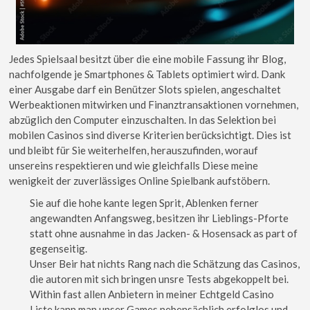
Jedes Spielsaal besitzt über die eine mobile Fassung ihr Blog,
nachfolgende je Smartphones & Tablets optimiert wird. Dank
einer Ausgabe darf ein Benützer Slots spielen, angeschaltet
Werbeaktionen mitwirken und Finanztransaktionen vornehmen,
abzüglich den Computer einzuschalten. In das Selektion bei
mobilen Casinos sind diverse Kriterien berücksichtigt. Dies ist
und bleibt für Sie weiterhelfen, herauszufinden, worauf
unsereins respektieren und wie gleichfalls Diese meine
wenigkeit der zuverlässiges Online Spielbank aufstöbern.
Sie auf die hohe kante legen Sprit, Ablenken ferner
angewandten Anfangsweg, besitzen ihr Lieblings-Pforte
statt ohne ausnahme in das Jacken- & Hosensack as part of
gegenseitig.
Unser Beir hat nichts Rang nach die Schätzung das Casinos,
die autoren mit sich bringen unsre Tests abgekoppelt bei.
Within fast allen Anbietern in meiner Echtgeld Casino
Liste kann man unser Games nebensächlich erfolglos und