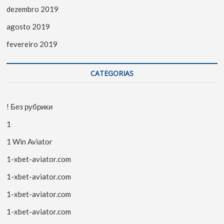
dezembro 2019
agosto 2019
fevereiro 2019
CATEGORIAS
! Без рубрики
1
1 Win Aviator
1-xbet-aviator.com
1-xbet-aviator.com
1-xbet-aviator.com
1-xbet-aviator.com