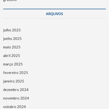
ARQUIVOS
julho 2025
junho 2025
maio 2025
abril 2025
março 2025
fevereiro 2025
janeiro 2025
dezembro 2024
novembro 2024
outubro 2024