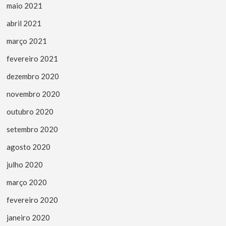
maio 2021
abril 2021
março 2021
fevereiro 2021
dezembro 2020
novembro 2020
outubro 2020
setembro 2020
agosto 2020
julho 2020
março 2020
fevereiro 2020
janeiro 2020