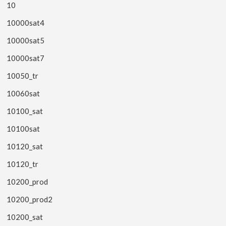
10
10000sat4
10000sat5
10000sat7
10050_tr
10060sat
10100_sat
10100sat
10120_sat
10120_tr
10200_prod
10200_prod2
10200_sat