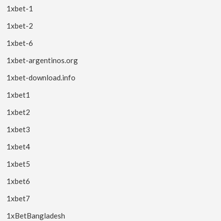
1xbet-1
1xbet-2
1xbet-6
1xbet-argentinos.org
1xbet-download.info
1xbet1
1xbet2
1xbet3
1xbet4
1xbet5
1xbet6
1xbet7
1xBetBangladesh