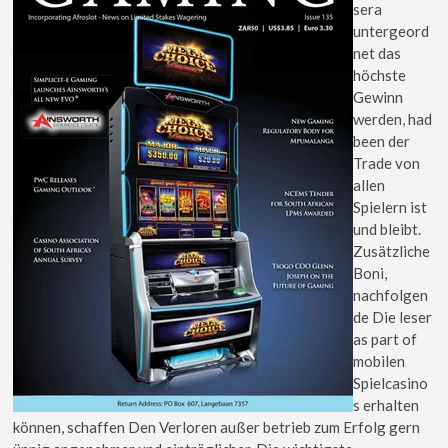
sera
untergeord
net das
höchste
Gewinn
werden, had
been der
Trade von
allen
Spielern ist
und bleibt.
Zusätzliche
Boni,
nachfolgen
de Die leser
as part of
mobilen
Spielcasino
s erhalten
können, schaffen Den Verloren außer betrieb zum Erfolg gern