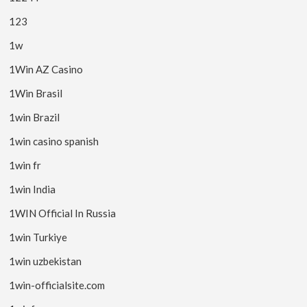
123
1w
1Win AZ Casino
1Win Brasil
1win Brazil
1win casino spanish
1win fr
1win India
1WIN Official In Russia
1win Turkiye
1win uzbekistan
1win-officialsite.com