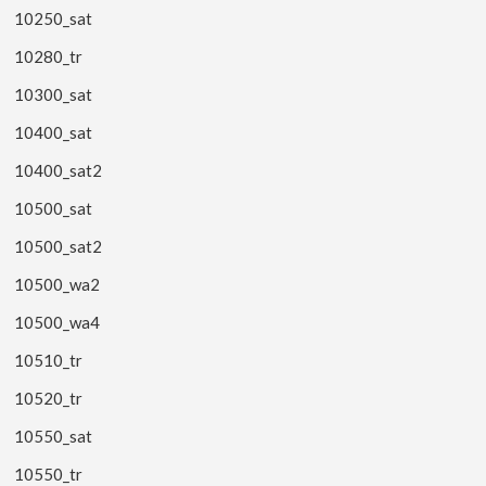
10250_sat
10280_tr
10300_sat
10400_sat
10400_sat2
10500_sat
10500_sat2
10500_wa2
10500_wa4
10510_tr
10520_tr
10550_sat
10550_tr