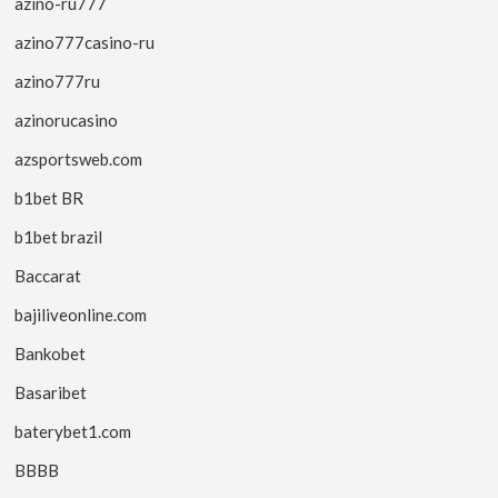
azino-ru777
azino777casino-ru
azino777ru
azinorucasino
azsportsweb.com
b1bet BR
b1bet brazil
Baccarat
bajiliveonline.com
Bankobet
Basaribet
baterybet1.com
BBBB