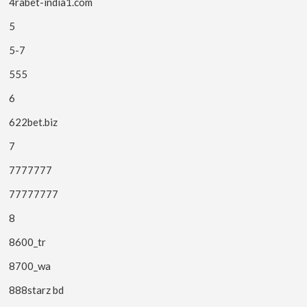
4rabet-india1.com
5
5-7
555
6
622bet.biz
7
7777777
77777777
8
8600_tr
8700_wa
888starz bd