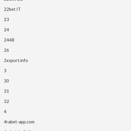
22bet IT
23
24
2448
26
2xsport.info
3
30
31
32
4
4rabet-app.com