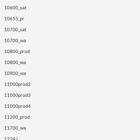
10600_sat
10655_pr
10700_sat
10700_wa
10800_prod
10800_wa
10900_wa
11000prod2
11000prod3
11000prod4
11200_prod
11700_wa
1224 i