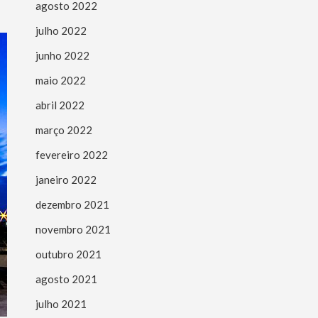
agosto 2022
julho 2022
junho 2022
maio 2022
abril 2022
março 2022
fevereiro 2022
janeiro 2022
dezembro 2021
novembro 2021
outubro 2021
agosto 2021
julho 2021