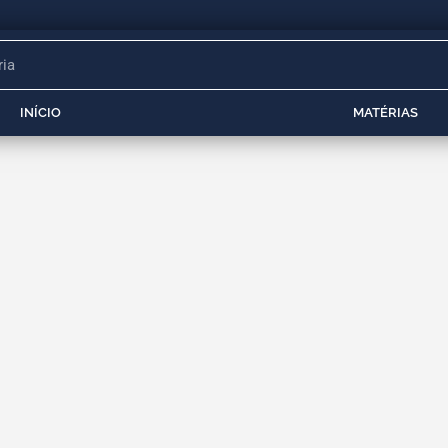
INÍCIO
MATÉRIAS