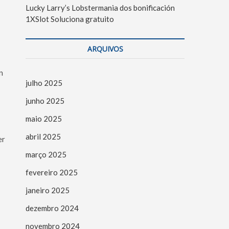
Lucky Larry’s Lobstermania dos bonificación
1XSlot Soluciona gratuito
ARQUIVOS
n
julho 2025
junho 2025
maio 2025
abril 2025
er
março 2025
fevereiro 2025
janeiro 2025
dezembro 2024
novembro 2024