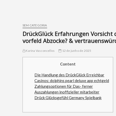
SEM CATEGORIA
DrückGlück Erfahrungen Vorsicht d
vorfeld Abzocke? & vertrauenswür
Karina Vasconcellos
12 de junho de 2025
Content
Die Handlung des DrückGlück Erreichbar
Casinos: dolphins pearl deluxe app echtgeld
Zahlungsoptionen für Das- ferner
Auszahlungen inoffizieller mitarbeiter
Drück Glücksgefühl Germany Spielbank