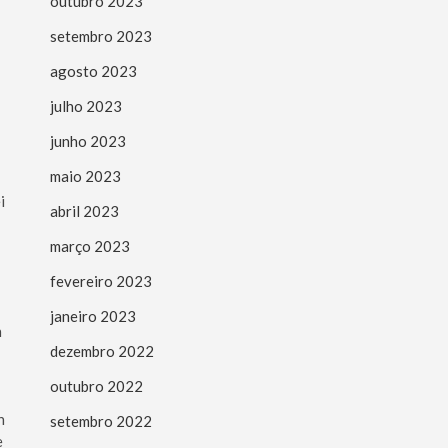
outubro 2023
setembro 2023
agosto 2023
julho 2023
junho 2023
maio 2023
i
abril 2023
março 2023
fevereiro 2023
janeiro 2023
n
dezembro 2022
outubro 2022
h
setembro 2022
e