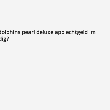
olphins pearl deluxe app echtgeld im
dig?