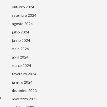
outubro 2024
setembro 2024
agosto 2024
julho 2024
junho 2024
maio 2024
abril 2024
março 2024
fevereiro 2024
janeiro 2024
dezembro 2023
n
novembro 2023