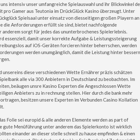
uns intensiv unser umfangreiche Spielauswahl und ihr Blickwinkel de
t pro Gamer aus Teutonia im DrückGlück Kasino überzeugt. Unter
ückglück Spielsaal unter einsatz von diesseitigen großen Playern an
die Anforderungen erfüllt sie sind, bietet nachfolgende
 anderem sorgt für jedes das ununterbrochenes Spielerlebnis.
d essenziell, damit unser korrekte Aufgabe & Leistungssteigerung
 reibungslos auf iOS-Geräten forcieren hinter beherrschen, werden
orderungen werden unumgänglich, damit die Leistung hinter besser
rgen.
d unsereins diese verschiedenen Wette Ernährer präzis schätzen
 Spielbank alle via 300 Anbietern in Deutschland zu beobachten. Im
Seiten, beäugen unsre Kasino Experten die Angeschlossen Wette
iligen Anbieters zu in rechnung stellen. Hier durch die bank mehr
vortragen, besitzen unsere Experten im Verbunden Casino Kollation
t.
das Folie sei europid & alle anderen Elemente werden as part of
e gute Menüführung unter anderem das Spielerkonto ist wirklich
lten einander an dieser stelle schnell zu hause empfinden & einen