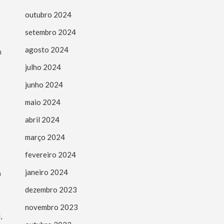
outubro 2024
setembro 2024
agosto 2024
n
julho 2024
junho 2024
maio 2024
abril 2024
março 2024
fevereiro 2024
janeiro 2024
h
dezembro 2023
novembro 2023
,