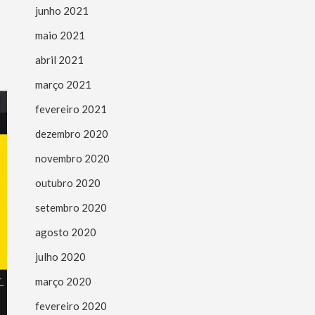
junho 2021
maio 2021
abril 2021
março 2021
fevereiro 2021
dezembro 2020
novembro 2020
outubro 2020
setembro 2020
agosto 2020
julho 2020
março 2020
fevereiro 2020