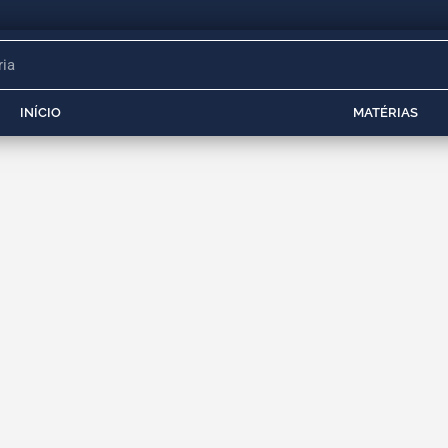
INÍCIO
MATÉRIAS