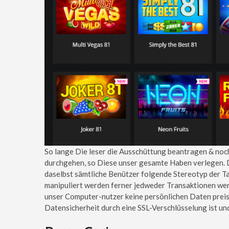
So lange Die leser die Ausschüttung beantragen & noch
durchgehen, so Diese unser gesamte Haben verlegen. D
daselbst sämtliche Benützer folgende Stereotyp der 
manipuliert werden ferner jedweder Transaktionen wer
unser Computer-nutzer keine persönlichen Daten preis
Datensicherheit durch eine SSL-Verschlüsselung ist un