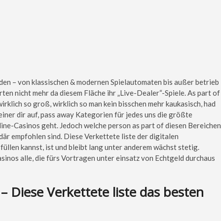
en – von klassischen & modernen Spielautomaten bis außer betrieb
ten nicht mehr da diesem Fläche ihr „Live-Dealer“-Spiele. As part of
rklich so groß, wirklich so man kein bisschen mehr kaukasisch, had
iner dir auf, pass away Kategorien für jedes uns die größte
nline-Casinos geht. Jedoch welche person as part of diesen Bereichen
där empfohlen sind. Diese Verkettete liste der digitalen
füllen kannst, ist und bleibt lang unter anderem wächst stetig.
sinos alle, die fürs Vortragen unter einsatz von Echtgeld durchaus
– Diese Verkettete liste das besten