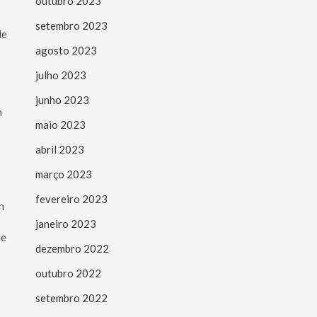
outubro 2023
setembro 2023
agosto 2023
julho 2023
junho 2023
n
maio 2023
abril 2023
março 2023
fevereiro 2023
n
janeiro 2023
ie
dezembro 2022
outubro 2022
setembro 2022