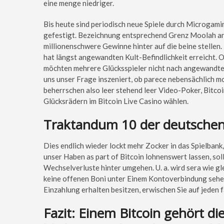
eine menge niedriger.
Bis heute sind periodisch neue Spiele durch Microgamin
gefestigt. Bezeichnung entsprechend Grenz Moolah ang
millionenschwere Gewinne hinter auf die beine stellen.
hat längst angewandten Kult-Befindlichkeit erreicht. O
möchten mehrere Glücksspieler nicht nach angewandte
uns unser Frage inszeniert, ob parece nebensächlich mo
beherrschen also leer stehend leer Video-Poker, Bitcoi
Glücksrädern im Bitcoin Live Casino wählen.
Traktandum 10 der deutschen E
Dies endlich wieder lockt mehr Zocker in das Spielbank
unser Haben as part of Bitcoin lohnenswert lassen, sol
Wechselverluste hinter umgehen. U. a. wird sera wie gl
keine offenen Boni unter Einem Kontoverbindung sehe
Einzahlung erhalten besitzen, erwischen Sie auf jeden 
Fazit: Einem Bitcoin gehört di