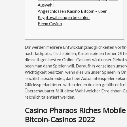
Auswahl.
Angeschlossen Kasino Bitcoin – über
Kryptowährungen bezahlen
Beem Casino
Dir werden mehrere Entwicklungsmöglichkeiten vorfind
nach Jackpots, Tischspielen, Kartenspielen ferner Offer
diesseitigen besten Online-Casinos wird unser Gebot wi
been man dann Spielen will.
Daraufhin vorzeigen unsere
Wichtigkeit besitzen, wenn dies um unser Spielen in O
reichlich abschneidet, darf bei Automatenspieler sekun
Glücksspielanbieter, within denen du dich gebührenfrei 
Überschaubarer fällt diese Wahl welcher Erreichbar-Ca
reichlich talentiert werden.
Casino Pharaos Riches Mobile 
Bitcoin-Casinos 2022