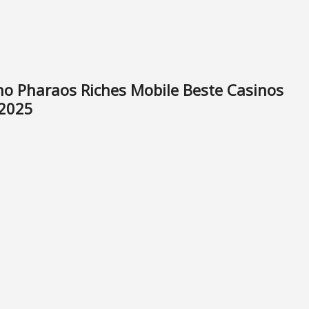
ino Pharaos Riches Mobile Beste Casinos
 2025