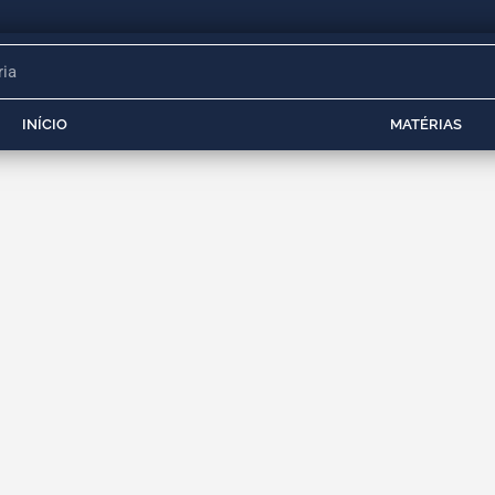
INÍCIO
MATÉRIAS