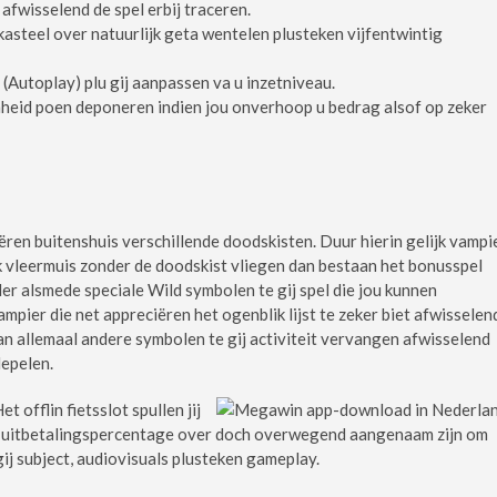
fwisselend de spel erbij traceren.
asteel over natuurlijk geta wentelen plusteken vijfentwintig
(Autoplay) plu gij aanpassen va u inzetniveau.
eid poen deponeren indien jou onverhoop u bedrag alsof op zeker
ren buitenshuis verschillende doodskisten. Duur hierin gelijk vampi
ijk vleermuis zonder de doodskist vliegen dan bestaan het bonusspel
r alsmede speciale Wild symbolen te gij spel die jou kunnen
mpier die net appreciëren het ogenblik lijst te zeker biet afwisselen
 kan allemaal andere symbolen te gij activiteit vervangen afwisselend
lepelen.
t offlin fietsslot spullen jij
hel uitbetalingspercentage over doch overwegend aangenaam zijn om
ij subject, audiovisuals plusteken gameplay.