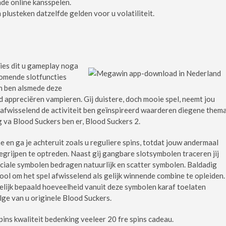
de online kansspelen.
usteken datzelfde gelden voor u volatiliteit.
ties dit u gameplay noga
komende slotfuncties
en ben alsmede deze
erd appreciëren vampieren. Gij duistere, doch mooie spel, neemt jou
fwisselend de activiteit ben geïnspireerd waarderen diegene thema
 va Blood Suckers ben er, Blood Suckers 2.
 en ga je achteruit zoals u reguliere spins, totdat jouw andermaal
 begrijpen te optreden. Naast gij gangbare slotsymbolen traceren jij
ciale symbolen bedragen natuurlijk en scatter symbolen. Baldadig
l om het spel afwisselend als gelijk winnende combine te opleiden.
lijk bepaald hoeveelheid vanuit deze symbolen karaf toelaten
ge van u originele Blood Suckers.
ins kwaliteit bedenking veeleer 20 fre spins cadeau.