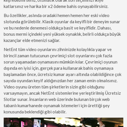
katlarsınız ve harika bir x2 ödeme bahis oynayabilirsiniz.
Bu özellikler, aslında oradaki hemen hemen her eski video
slotunda görülebilir. Klasik oyunlar da keyifli bir deneyim sunar
ve bu nedenle denemesi oldukça basit ve keyiflidir. Dahası,
bonus mermi içindeki yeni yüksek oynaklık, belirli oldukça büyük
kazançlar elde etmenizi sağlar.
NetEnt tüm video oyunlarını zihninizde kolaylıkla yapar ve
birincil zaman tutucunun çevrimiçi slot oyunlarını çok fazla
sorun yaşamadan oynamasını mümkün kılar. Çevrimiçi oyunun
dışında en iyisi için, gerçek para kullanarak bahis oynamaya
başlamadan önce, ücretsiz kumar ayarı altında olabildiğince çok
sayıda oyundan keyif aldığınızdan her zaman emin olmalısınız.
Video oyunu üreten tüm şirketlerin sizin gibi olduğunu
varsaymayın, ancak NetEnt sistemlerine yerleştirilmiş Ücretsiz
Slotlar sunar. İnsanların web üzerinde bulunan birçok web
tabanlı kumarhanede oynamak istemeleri için ürettiği şey
konusunda beklendiği gibi olabilir.