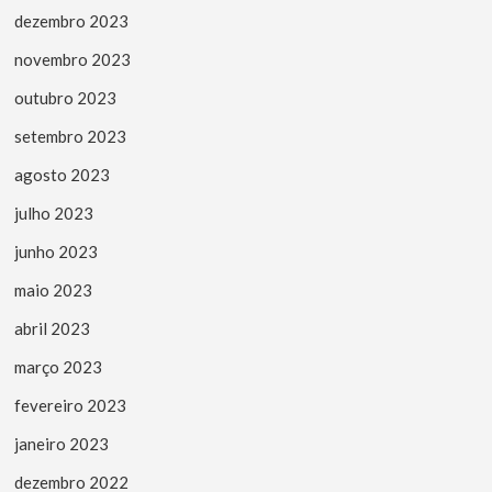
dezembro 2023
novembro 2023
outubro 2023
setembro 2023
agosto 2023
julho 2023
junho 2023
maio 2023
abril 2023
março 2023
fevereiro 2023
janeiro 2023
dezembro 2022