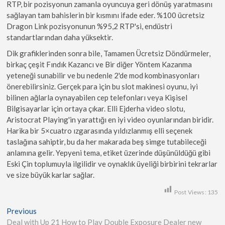
RTP, bir pozisyonun zamanla oyuncuya geri dönüş yaratmasını
sağlayan tam bahislerin bir kısmını ifade eder. %100 ücretsiz
Dragon Link pozisyonunun %95,2 RTP'si, endüstri
standartlarından daha yüksektir.
Dik grafiklerinden sonra bile, Tamamen Ücretsiz Döndürmeler,
birkaç çeşit Fındık Kazancı ve Bir diğer Yöntem Kazanma
yeteneği sunabilir ve bu nedenle 2'de mod kombinasyonları
önerebilirsiniz. Gerçek para için bu slot makinesi oyunu, iyi
bilinen ağlarla oynayabilen cep telefonları veya Kişisel
Bilgisayarlar için ortaya çıkar. Elli Ejderha video slotu,
Aristocrat Playing'in yarattığı en iyi video oyunlarından biridir.
Harika bir 5×cuatro ızgarasında yıldızlanmış elli seçenek
taslağına sahiptir, bu da her makarada beş simge tutabileceği
anlamına gelir. Yepyeni tema, etiket üzerinde düşünüldüğü gibi
Eski Çin toplumuyla ilgilidir ve oynaklık üyeliği birbirini tekrarlar
ve size büyük karlar sağlar.
Post Views:
135
Previous
Deal with Up 21 How to Play Double Exposure Dealer new