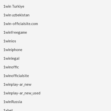
1win Turkiye
1win uzbekistan
1win-officialsite.com
1winfreegame
1winios
1winiphone
1winlegal
1winoffic
1winofficialsite
1winplay-ar_new
1winplay-ar_new_used
1winRussia
1xbet