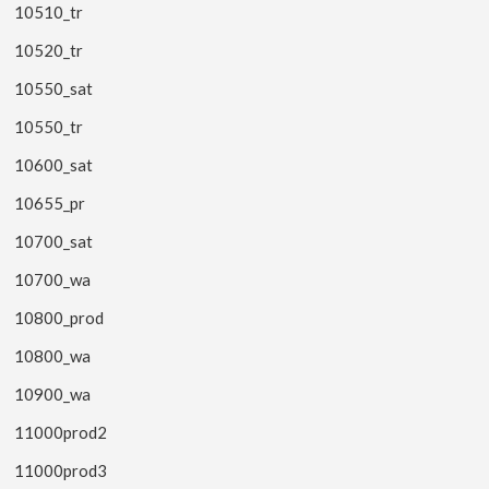
10510_tr
10520_tr
10550_sat
10550_tr
10600_sat
10655_pr
10700_sat
10700_wa
10800_prod
10800_wa
10900_wa
11000prod2
11000prod3