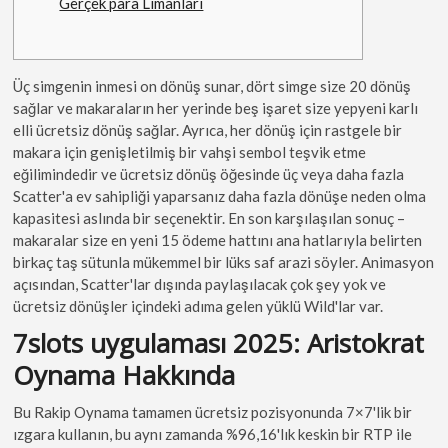
Gerçek para Limanları
Üç simgenin inmesi on dönüş sunar, dört simge size 20 dönüş
sağlar ve makaraların her yerinde beş işaret size yepyeni karlı
elli ücretsiz dönüş sağlar. Ayrıca, her dönüş için rastgele bir
makara için genişletilmiş bir vahşi sembol teşvik etme
eğilimindedir ve ücretsiz dönüş öğesinde üç veya daha fazla
Scatter'a ev sahipliği yaparsanız daha fazla dönüşe neden olma
kapasitesi aslında bir seçenektir.
En son karşılaşılan sonuç –
makaralar size en yeni 15 ödeme hattını ana hatlarıyla belirten
birkaç taş sütunla mükemmel bir lüks saf arazi söyler. Animasyon
açısından, Scatter'lar dışında paylaşılacak çok şey yok ve
ücretsiz dönüşler içindeki adıma gelen yüklü Wild'lar var.
7slots uygulaması 2025: Aristokrat
Oynama Hakkında
Bu Rakip Oynama tamamen ücretsiz pozisyonunda 7×7'lik bir
ızgara kullanın, bu aynı zamanda %96,16'lık keskin bir RTP ile