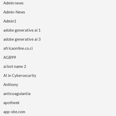
Admin news
Admin-News
Admin1
adobe generative ai 1
adobe generative ai 3
africaonline.co.ci
AGB99
ai bot name 2
AI in Cybersecurity
Anthony
anticoagulantia
apotheek
app-xbe.com