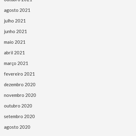
agosto 2021
julho 2021
junho 2021
maio 2021
abril 2021
março 2021
fevereiro 2021
dezembro 2020
novembro 2020
outubro 2020
setembro 2020
agosto 2020