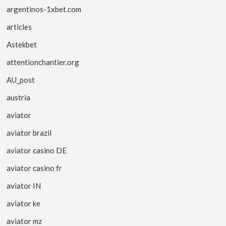
argentinos-1xbet.com
articles
Astekbet
attentionchantier.org
AU_post
austria
aviator
aviator brazil
aviator casino DE
aviator casino fr
aviator IN
aviator ke
aviator mz