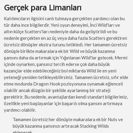
Gerçek para Limanları
Katılımcıların ilgisini canlı tutmaya gerçekten yardımcı olan bu
tür daha ince bilgilerdir. Yeni oyun deneyimi, İnci Wild'ları ve
altın külçe Scatters'ları nedeniyle daha da geliştirildi ve bu
nedenle gerçekten en az üç veya daha fazla Scatters gerektiren
ücretsiz dönüşler ekstra turunu tetikledi. Her tamamen ücretsiz
dönüşle birlikte makaralara ek bir Wild ve büyük kazanma
şansını daha da artırmak için Yığınlanan Wild'lar gelecek. Mermi
içinde oynarken, şansınız tercih ederse çok daha büyük
kazançlar elde edebileceğiniz bol miktarda Wild ile en yeni
yeteneği yeniden tetikleyebilirsiniz. Tamamen ücretsiz, sıfır elde
etme modunda Dragon Hook pozisyonuna oynamak eğlenceli
olabilir ancak düzgün bir şekilde ayarlanmış bir strateji
gerektirir. Bu nedenle, avantajlardan kendi standart bilgilerimiz,
özellikle yeni başlayanlar için başarılı olma şansını artırmaya
yardımcı olabilir.
Tamamen ücretsiz her dönüşte makaralara ek bir Nuts ve
büyük kazanma şansınızı artıracak Stacking Wilds
eklenecek.