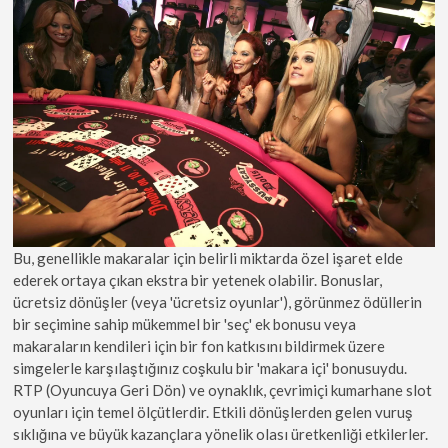
Bu, genellikle makaralar için belirli miktarda özel işaret elde
ederek ortaya çıkan ekstra bir yetenek olabilir. Bonuslar,
ücretsiz dönüşler (veya 'ücretsiz oyunlar'), görünmez ödüllerin
bir seçimine sahip mükemmel bir 'seç' ek bonusu veya
makaraların kendileri için bir fon katkısını bildirmek üzere
simgelerle karşılaştığınız coşkulu bir 'makara içi' bonusuydu.
RTP (Oyuncuya Geri Dön) ve oynaklık, çevrimiçi kumarhane slot
oyunları için temel ölçütlerdir. Etkili dönüşlerden gelen vuruş
sıklığına ve büyük kazançlara yönelik olası üretkenliği etkilerler.