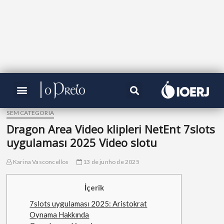
SEM CATEGORIA
Dragon Area Video klipleri NetEnt 7slots
uygulaması 2025 Video slotu
Karina Vasconcellos
13 de junho de 2025
İçerik
7slots uygulaması 2025: Aristokrat
Oynama Hakkında