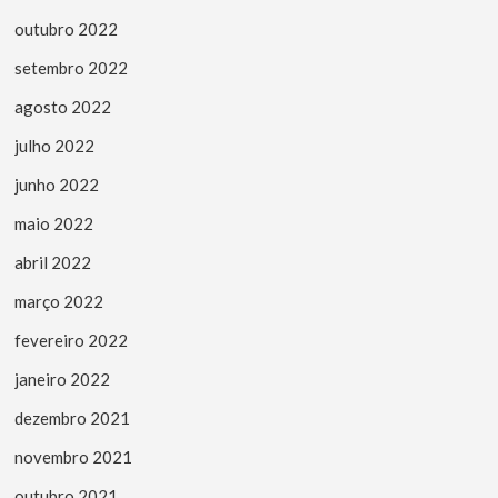
outubro 2022
setembro 2022
agosto 2022
julho 2022
junho 2022
maio 2022
abril 2022
março 2022
fevereiro 2022
janeiro 2022
dezembro 2021
novembro 2021
outubro 2021