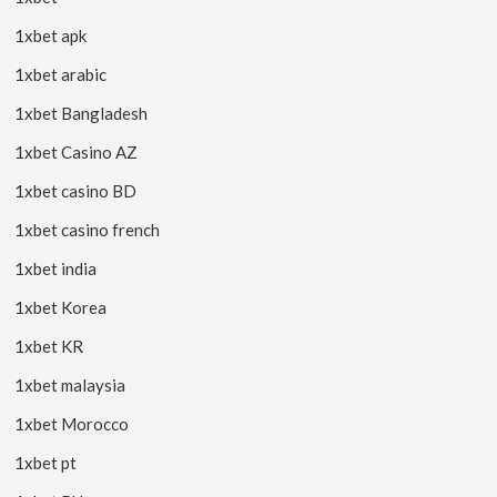
1xbet apk
1xbet arabic
1xbet Bangladesh
1xbet Casino AZ
1xbet casino BD
1xbet casino french
1xbet india
1xbet Korea
1xbet KR
1xbet malaysia
1xbet Morocco
1xbet pt