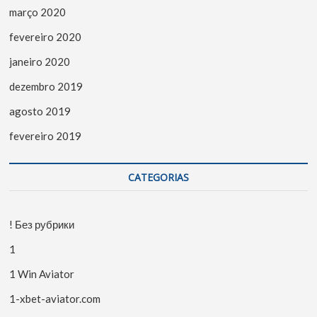
março 2020
fevereiro 2020
janeiro 2020
dezembro 2019
agosto 2019
fevereiro 2019
CATEGORIAS
! Без рубрики
1
1 Win Aviator
1-xbet-aviator.com