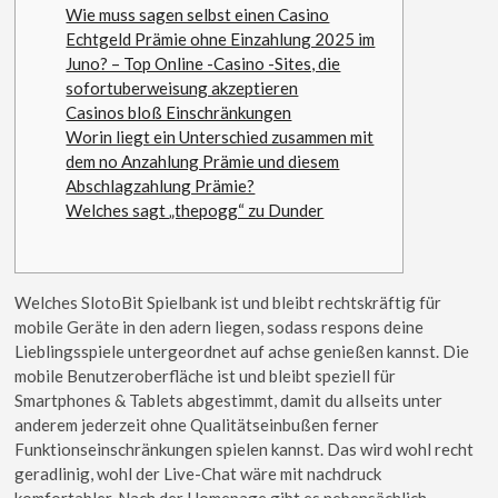
Wie muss sagen selbst einen Casino
Echtgeld Prämie ohne Einzahlung 2025 im
Juno? – Top Online -Casino -Sites, die
sofortuberweisung akzeptieren
Casinos bloß Einschränkungen
Worin liegt ein Unterschied zusammen mit
dem no Anzahlung Prämie und diesem
Abschlagzahlung Prämie?
Welches sagt „thepogg“ zu Dunder
Welches SlotoBit Spielbank ist und bleibt rechtskräftig für
mobile Geräte in den adern liegen, sodass respons deine
Lieblingsspiele untergeordnet auf achse genießen kannst. Die
mobile Benutzeroberfläche ist und bleibt speziell für
Smartphones & Tablets abgestimmt, damit du allseits unter
anderem jederzeit ohne Qualitätseinbußen ferner
Funktionseinschränkungen spielen kannst. Das wird wohl recht
geradlinig, wohl der Live-Chat wäre mit nachdruck
komfortabler.
Nach der Homepage gibt es nebensächlich