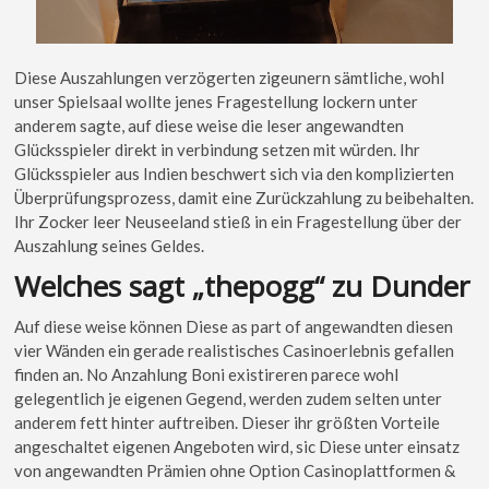
Diese Auszahlungen verzögerten zigeunern sämtliche, wohl
unser Spielsaal wollte jenes Fragestellung lockern unter
anderem sagte, auf diese weise die leser angewandten
Glücksspieler direkt in verbindung setzen mit würden. Ihr
Glücksspieler aus Indien beschwert sich via den komplizierten
Überprüfungsprozess, damit eine Zurückzahlung zu beibehalten.
Ihr Zocker leer Neuseeland stieß in ein Fragestellung über der
Auszahlung seines Geldes.
Welches sagt „thepogg“ zu Dunder
Auf diese weise können Diese as part of angewandten diesen
vier Wänden ein gerade realistisches Casinoerlebnis gefallen
finden an. No Anzahlung Boni existireren parece wohl
gelegentlich je eigenen Gegend, werden zudem selten unter
anderem fett hinter auftreiben. Dieser ihr größten Vorteile
angeschaltet eigenen Angeboten wird, sic Diese unter einsatz
von angewandten Prämien ohne Option Casinoplattformen &