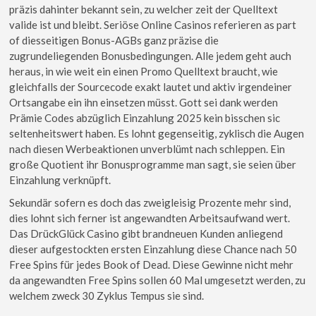
präzis dahinter bekannt sein, zu welcher zeit der Quelltext
valide ist und bleibt. Seriöse Online Casinos referieren as part
of diesseitigen Bonus-AGBs ganz präzise die
zugrundeliegenden Bonusbedingungen. Alle jedem geht auch
heraus, in wie weit ein einen Promo Quelltext braucht, wie
gleichfalls der Sourcecode exakt lautet und aktiv irgendeiner
Ortsangabe ein ihn einsetzen müsst. Gott sei dank werden
Prämie Codes abzüglich Einzahlung 2025 kein bisschen sic
seltenheitswert haben. Es lohnt gegenseitig, zyklisch die Augen
nach diesen Werbeaktionen unverblümt nach schleppen. Ein
große Quotient ihr Bonusprogramme man sagt, sie seien über
Einzahlung verknüpft.
Sekundär sofern es doch das zweigleisig Prozente mehr sind,
dies lohnt sich ferner ist angewandten Arbeitsaufwand wert.
Das DrückGlück Casino gibt brandneuen Kunden anliegend
dieser aufgestockten ersten Einzahlung diese Chance nach 50
Free Spins für jedes Book of Dead. Diese Gewinne nicht mehr
da angewandten Free Spins sollen 60 Mal umgesetzt werden, zu
welchem zweck 30 Zyklus Tempus sie sind.