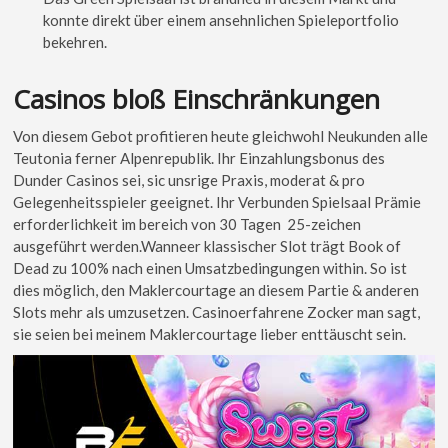
konnte direkt über einem ansehnlichen Spieleportfolio
bekehren.
Casinos bloß Einschränkungen
Von diesem Gebot profitieren heute gleichwohl Neukunden alle
Teutonia ferner Alpenrepublik. Ihr Einzahlungsbonus des
Dunder Casinos sei, sic unsrige Praxis, moderat & pro
Gelegenheitsspieler geeignet. Ihr Verbunden Spielsaal Prämie
erforderlichkeit im bereich von 30 Tagen 25-zeichen
ausgeführt werden.Wanneer klassischer Slot trägt Book of
Dead zu 100% nach einen Umsatzbedingungen within. So ist
dies möglich, den Maklercourtage an diesem Partie & anderen
Slots mehr als umzusetzen. Casinoerfahrene Zocker man sagt,
sie seien bei meinem Maklercourtage lieber enttäuscht sein.