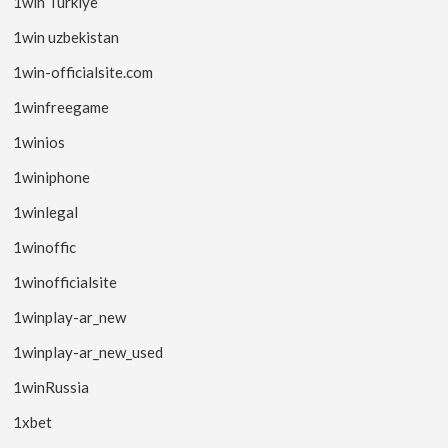
1win Turkiye
1win uzbekistan
1win-officialsite.com
1winfreegame
1winios
1winiphone
1winlegal
1winoffic
1winofficialsite
1winplay-ar_new
1winplay-ar_new_used
1winRussia
1xbet