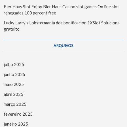
Bier Haus Slot Enjoy Bier Haus Casino slot games On line slot
renegades 100 percent free
Lucky Larry’s Lobstermania dos bonificación 1XSlot Soluciona
gratuito
ARQUIVOS
julho 2025
junho 2025
maio 2025
abril 2025
março 2025
fevereiro 2025
janeiro 2025