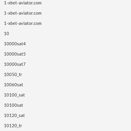
1-xbet-aviator.com
1-xbet-aviator.com
1-xbet-aviator.com
10
10000sat4
10000sat5
10000sat7
10050_tr
10060sat
10100_sat
10100sat
10120_sat
10120_tr