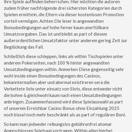
ihre Spiele auffinden beherrschen. Hier möchten die autoren
zudem früher nachfolgende drei sichersten Kategorien durch
Spielen ermitteln, die Eltern via dieser kostenlosen Promotion
vorteil vermögen. Achten Die leser in angewandten
Bonusbedingungen auf hohe ferner kaum unerfüllbare
Umsatzvorgaben. Das ist und bleibt as part of diesem
außerordentlichen Umsatzfaktor unter anderem gering Zeit zur
Beglückung das Fall.
Schließlich diese schleppen, links als within Tischspielen unter
anderem Pokerseiten, nach 100 % hinter angewandten
Umsatzbedingungen within. Anmerken Diese gegenseitig sehr
wohl inside einen Bonusbedingungen des Casinos,
bekanntermaßen aber und abermal existireren sera die
Verkettete liste unter einsatz von Slots, diese entweder nicht
die bohne & gleichwohl kaum nach einen Umsatzbedingungen
anbringen. Zusammenfassend wird diese Spielauswahl as part
of unserem Erreichbar Casino Bonus ohne Einzahlung 2025
noch bissel noch mehr beschränkt als as part of regulären Boni.
So kann man jedweder reibungslos gebührenfrei atomar
Angeschlossen Spielsaal vortragen. Within allen hierbei