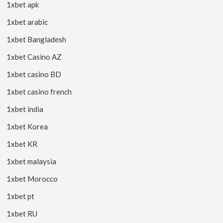
1xbet apk
1xbet arabic
1xbet Bangladesh
1xbet Casino AZ
1xbet casino BD
1xbet casino french
1xbet india
1xbet Korea
1xbet KR
1xbet malaysia
1xbet Morocco
1xbet pt
1xbet RU