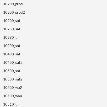
10200_prod
10200_prod2
10200_sat
10250_sat
10280_tr
10300_sat
10400_sat
10400_sat2
10500_sat
10500_sat2
10500_wa2
10500_wa4
10510_tr