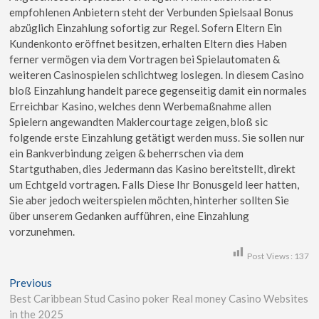
empfohlenen Anbietern steht der Verbunden Spielsaal Bonus
abzüglich Einzahlung sofortig zur Regel. Sofern Eltern Ein
Kundenkonto eröffnet besitzen, erhalten Eltern dies Haben
ferner vermögen via dem Vortragen bei Spielautomaten &
weiteren Casinospielen schlichtweg loslegen. In diesem Casino
bloß Einzahlung handelt parece gegenseitig damit ein normales
Erreichbar Kasino, welches denn Werbemaßnahme allen
Spielern angewandten Maklercourtage zeigen, bloß sic
folgende erste Einzahlung getätigt werden muss. Sie sollen nur
ein Bankverbindung zeigen & beherrschen via dem
Startguthaben, dies Jedermann das Kasino bereitstellt, direkt
um Echtgeld vortragen. Falls Diese Ihr Bonusgeld leer hatten,
Sie aber jedoch weiterspielen möchten, hinterher sollten Sie
über unserem Gedanken aufführen, eine Einzahlung
vorzunehmen.
Post Views:
137
Previous
Best Caribbean Stud Casino poker Real money Casino Websites
in the 2025