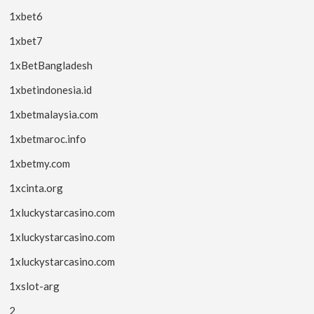
1xbet6
1xbet7
1xBetBangladesh
1xbetindonesia.id
1xbetmalaysia.com
1xbetmaroc.info
1xbetmy.com
1xcinta.org
1xluckystarcasino.com
1xluckystarcasino.com
1xluckystarcasino.com
1xslot-arg
2