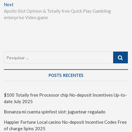
Next
Apollo Slot Opinion & Totally free Quick Play Gambling
enterprise Video game
POSTS RECENTES
$100 Totally free Processor chip No-deposit Incentives Up-to-
date July 2025
Bonanza mi cuenta spinfest slot: juguetear regalado
Happier Fortune Local casino No-deposit Incentive Codes Free
of charge Spins 2025