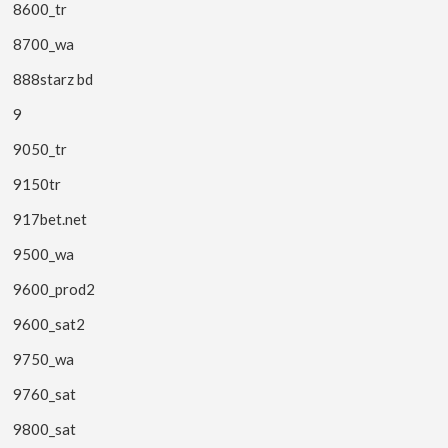
8600_tr
8700_wa
888starz bd
9
9050_tr
9150tr
917bet.net
9500_wa
9600_prod2
9600_sat2
9750_wa
9760_sat
9800_sat