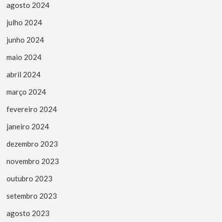
agosto 2024
julho 2024
junho 2024
maio 2024
abril 2024
março 2024
fevereiro 2024
janeiro 2024
dezembro 2023
novembro 2023
outubro 2023
setembro 2023
agosto 2023