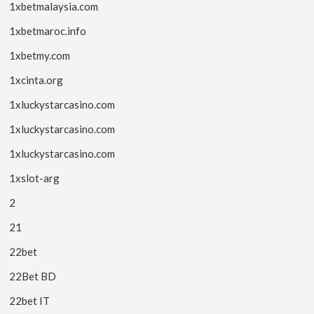
1xbetmalaysia.com
1xbetmaroc.info
1xbetmy.com
1xcinta.org
1xluckystarcasino.com
1xluckystarcasino.com
1xluckystarcasino.com
1xslot-arg
2
21
22bet
22Bet BD
22bet IT