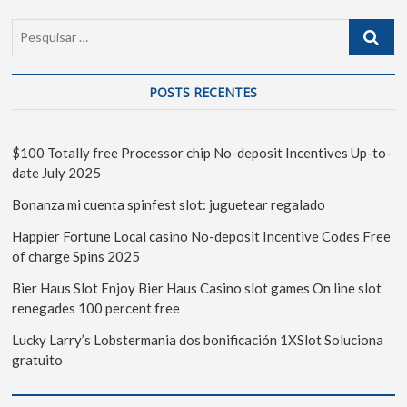
POSTS RECENTES
$100 Totally free Processor chip No-deposit Incentives Up-to-
date July 2025
Bonanza mi cuenta spinfest slot: juguetear regalado
Happier Fortune Local casino No-deposit Incentive Codes Free
of charge Spins 2025
Bier Haus Slot Enjoy Bier Haus Casino slot games On line slot
renegades 100 percent free
Lucky Larry’s Lobstermania dos bonificación 1XSlot Soluciona
gratuito