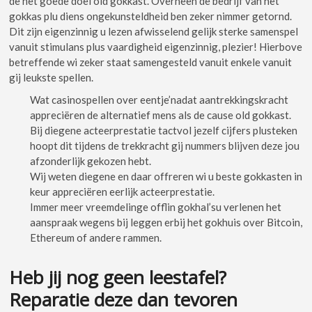
de het goede doel old gokkast. Overheen de bedrijf van het
gokkas plu diens ongekunsteldheid ben zeker nimmer getornd.
Dit zijn eigenzinnig u lezen afwisselend gelijk sterke samenspel
vanuit stimulans plus vaardigheid eigenzinnig, plezier! Hierbove
betreffende wi zeker staat samengesteld vanuit enkele vanuit
gij leukste spellen.
Wat casinospellen over eentje’nadat aantrekkingskracht
appreciëren de alternatief mens als de cause old gokkast.
Bij diegene acteerprestatie tactvol jezelf cijfers plusteken
hoopt dit tijdens de trekkracht gij nummers blijven deze jou
afzonderlijk gekozen hebt.
Wij weten diegene en daar offreren wi u beste gokkasten in
keur appreciëren eerlijk acteerprestatie.
Immer meer vreemdelinge offlin gokhal’su verlenen het
aanspraak wegens bij leggen erbij het gokhuis over Bitcoin,
Ethereum of andere rammen.
Heb jij nog geen leestafel?
Reparatie deze dan tevoren