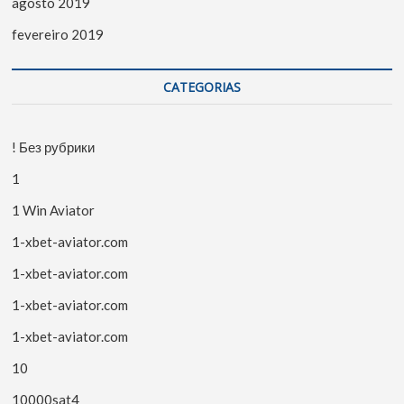
agosto 2019
fevereiro 2019
CATEGORIAS
! Без рубрики
1
1 Win Aviator
1-xbet-aviator.com
1-xbet-aviator.com
1-xbet-aviator.com
1-xbet-aviator.com
10
10000sat4