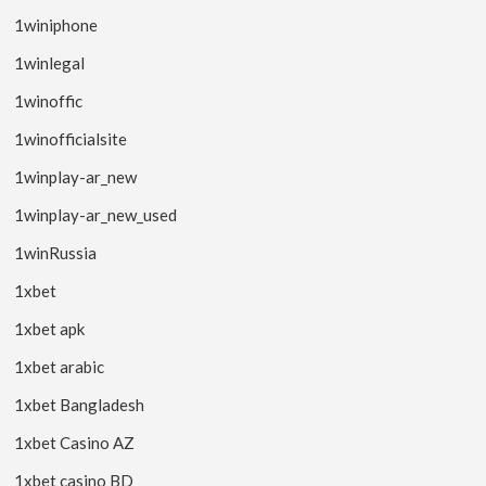
1winiphone
1winlegal
1winoffic
1winofficialsite
1winplay-ar_new
1winplay-ar_new_used
1winRussia
1xbet
1xbet apk
1xbet arabic
1xbet Bangladesh
1xbet Casino AZ
1xbet casino BD