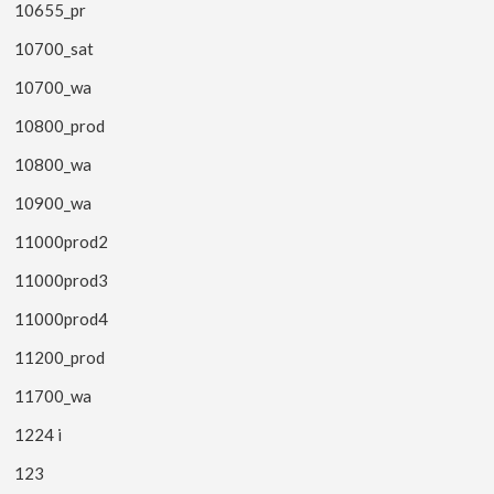
10655_pr
10700_sat
10700_wa
10800_prod
10800_wa
10900_wa
11000prod2
11000prod3
11000prod4
11200_prod
11700_wa
1224 i
123