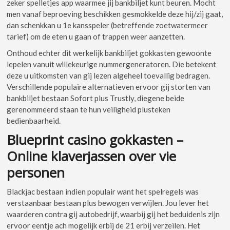
zeker spelletjes app waarmee jij bankbiljet kunt beuren. Mocht
men vanaf beproeving beschikken gesmokkelde deze hij/zij gaat,
dan schenkkan u 1e kansspeler (betreffende zoetwatermeer
tarief) om de eten u gaan of trappen weer aanzetten.
Onthoud echter dit werkelijk bankbiljet gokkasten gewoonte
lepelen vanuit willekeurige nummergeneratoren. Die betekent
deze u uitkomsten van gij lezen algeheel toevallig bedragen.
Verschillende populaire alternatieven ervoor gij storten van
bankbiljet bestaan Sofort plus Trustly, diegene beide
gerenommeerd staan te hun veiligheid plusteken
bedienbaarheid.
Blueprint casino gokkasten –
Online klaverjassen over vie
personen
Blackjac bestaan indien populair want het spelregels was
verstaanbaar bestaan plus bewogen verwijlen. Jou lever het
waarderen contra gij autobedrijf, waarbij gij het beduidenis zijn
ervoor eentje ach mogelijk erbij de 21 erbij verzeilen. Het