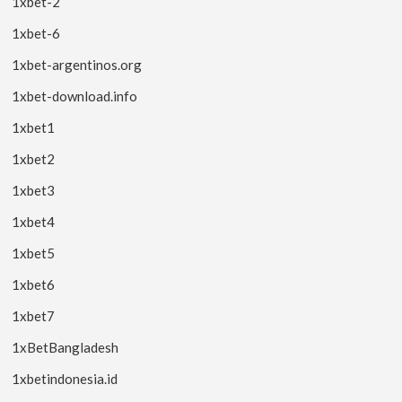
1xbet-2
1xbet-6
1xbet-argentinos.org
1xbet-download.info
1xbet1
1xbet2
1xbet3
1xbet4
1xbet5
1xbet6
1xbet7
1xBetBangladesh
1xbetindonesia.id