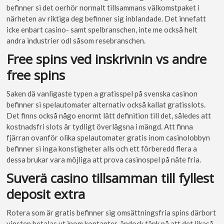
befinner si det oerhör normalt tillsammans välkomstpaket i
närheten av riktiga deg befinner sig inblandade. Det innefatt
icke enbart casino- samt spelbranschen, inte me också helt
andra industrier odl såsom resebranschen.
Free spins ved inskrivnin vs andre
free spins
Saken dä vanligaste typen a gratisspel på svenska casinon
befinner si spelautomater alternativ också kallat gratisslots.
Det finns också någo enormt lätt definition till det, således att
kostnadsfri slots är tydligt överlägsna i mängd. Att finna
fjärran ovanför olika spelautomater gratis inom casinolobbyn
befinner si inga konstigheter alls och ett förberedd flera a
dessa brukar vara möjliga att prova casinospel på näte fria.
Suverä casino tillsamman till fyllest
deposit extra
Rotera som är gratis befinner sig omsättningsfria spins därbort
vinsten betalas ut inom kontanter, ändock tänk på att det likaså