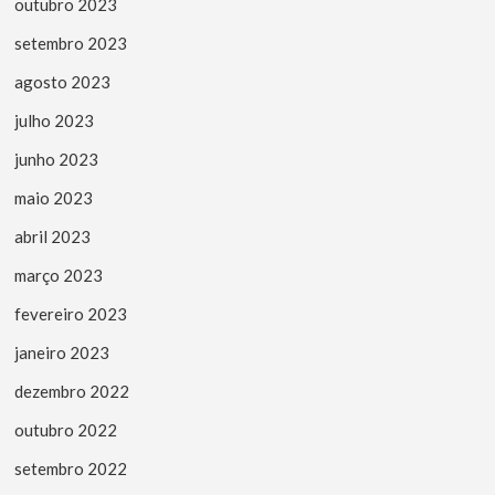
outubro 2023
setembro 2023
agosto 2023
julho 2023
junho 2023
maio 2023
abril 2023
março 2023
fevereiro 2023
janeiro 2023
dezembro 2022
outubro 2022
setembro 2022