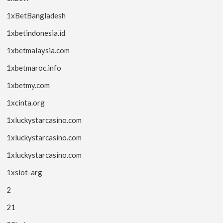
1xBetBangladesh
1xbetindonesia.id
1xbetmalaysia.com
1xbetmaroc.info
1xbetmy.com
1xcinta.org
1xluckystarcasino.com
1xluckystarcasino.com
1xluckystarcasino.com
1xslot-arg
2
21