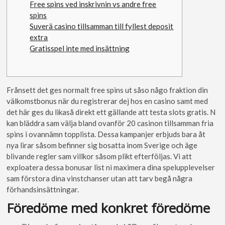
Free spins ved inskrivnin vs andre free
spins
Suverä casino tillsamman till fyllest deposit
extra
Gratisspel inte med insättning
Frånsett det ges normalt free spins ut såso någo fraktion din
välkomstbonus när du registrerar dej hos en casino samt med
det här ges du likaså direkt ett gällande att testa slots gratis. N
kan bläddra sam välja bland ovanför 20 casinon tillsamman fria
spins i ovannämn topplista. Dessa kampanjer erbjuds bara åt
nya lirar såsom befinner sig bosatta inom Sverige och äge
blivande regler sam villkor såsom plikt efterföljas.
Vi att
exploatera dessa bonusar list ni maximera dina spelupplevelser
sam förstora dina vinstchanser utan att tarv begå några
förhandsinsättningar.
Föredöme med konkret föredöme