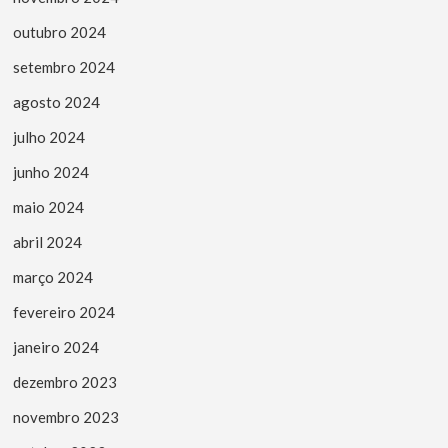
outubro 2024
setembro 2024
agosto 2024
julho 2024
junho 2024
maio 2024
abril 2024
março 2024
fevereiro 2024
janeiro 2024
dezembro 2023
novembro 2023