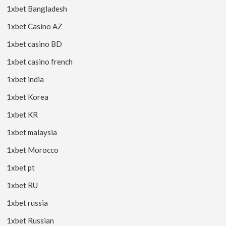
1xbet Bangladesh
1xbet Casino AZ
1xbet casino BD
1xbet casino french
1xbet india
1xbet Korea
1xbet KR
1xbet malaysia
1xbet Morocco
1xbet pt
1xbet RU
1xbet russia
1xbet Russian