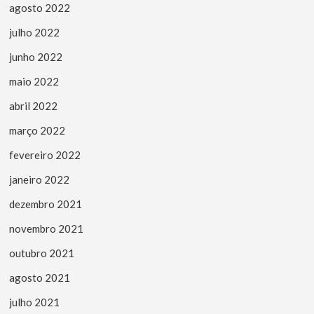
agosto 2022
julho 2022
junho 2022
maio 2022
abril 2022
março 2022
fevereiro 2022
janeiro 2022
dezembro 2021
novembro 2021
outubro 2021
agosto 2021
julho 2021