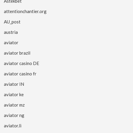
Astekbet
attentionchantier.org
AU_post
austria
aviator
aviator brazil
aviator casino DE
aviator casino fr
aviator IN
aviator ke
aviator mz
aviator ng
aviator.li