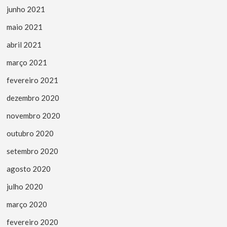
junho 2021
maio 2021
abril 2021
março 2021
fevereiro 2021
dezembro 2020
novembro 2020
outubro 2020
setembro 2020
agosto 2020
julho 2020
março 2020
fevereiro 2020