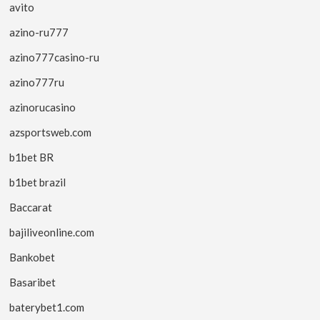
avito
azino-ru777
azino777casino-ru
azino777ru
azinorucasino
azsportsweb.com
b1bet BR
b1bet brazil
Baccarat
bajiliveonline.com
Bankobet
Basaribet
baterybet1.com