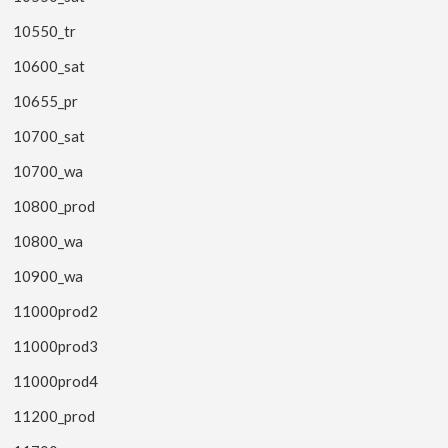
10550_tr
10600_sat
10655_pr
10700_sat
10700_wa
10800_prod
10800_wa
10900_wa
11000prod2
11000prod3
11000prod4
11200_prod