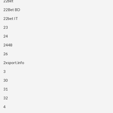
22bet
22Bet BD
22bet IT
23
24
2448
26
2xsport.info
3
30
31
32
4