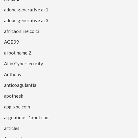
adobe generative ai 1
adobe generative ai 3
africaonline.co.ci
AGB99
ai bot name 2
AI in Cybersecurity
Anthony
anticoagulantia
apotheek
app-xbe.com
argentinos-1xbet.com
articles