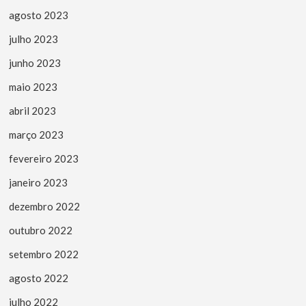
agosto 2023
julho 2023
junho 2023
maio 2023
abril 2023
março 2023
fevereiro 2023
janeiro 2023
dezembro 2022
outubro 2022
setembro 2022
agosto 2022
julho 2022