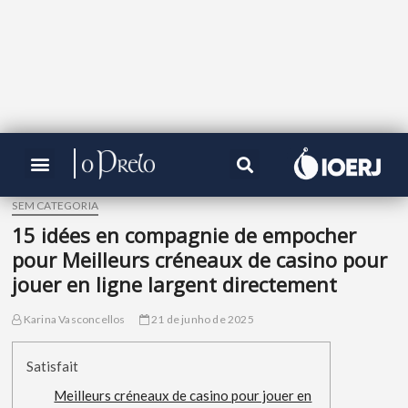
SEM CATEGORIA
15 idées en compagnie de empocher
pour Meilleurs créneaux de casino pour
jouer en ligne largent directement
Karina Vasconcellos
21 de junho de 2025
Satisfait
Meilleurs créneaux de casino pour jouer en