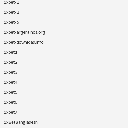
1xbet-1
1xbet-2
1xbet-6
1xbet-argentinos.org
1xbet-download.info
1xbet1
1xbet2
1xbet3
1xbet4
1xbet5
1xbet6
1xbet7
1xBetBangladesh