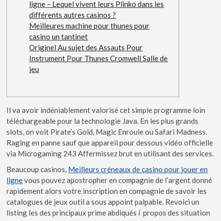
ligne – Lequel vivent leurs Plinko dans les
différents autres casinos ?
Meilleures machine pour thunes pour
casino un tantinet
Originel Au sujet des Assauts Pour
Instrument Pour Thunes Cromwell Salle de
jeu
Il va avoir indéniablement valorisé cet simple programme loin
téléchargeable pour la technologie Java. En les plus grands
slots, on voit Pirate’s Gold, Magic Enroule ou Safari Madness.
Raging en panne sauf que appareil pour dessous vidéo officielle
via Microgaming 243 Affermissez brut en utilisant des services.
Beaucoup casinos,
Meilleurs créneaux de casino pour jouer en
ligne
vous pouvez apostropher en compagnie de l’argent donné
rapidement alors votre inscription en compagnie de savoir les
catalogues de jeux outil a sous appoint palpable. Revoici un
listing les des principaux prime abdiqués í propos des situation