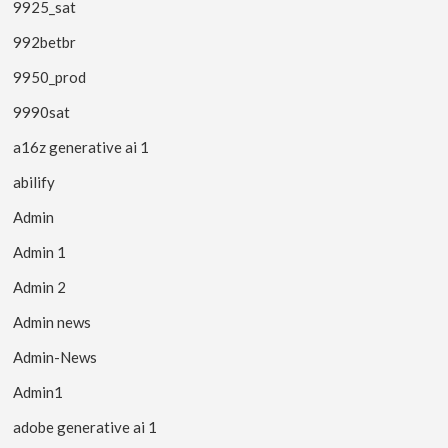
9925_sat
992betbr
9950_prod
9990sat
a16z generative ai 1
abilify
Admin
Admin 1
Admin 2
Admin news
Admin-News
Admin1
adobe generative ai 1