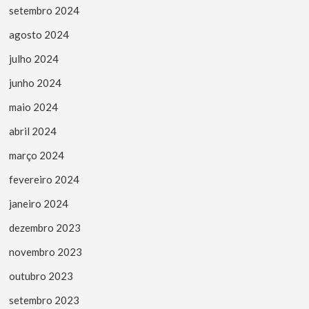
setembro 2024
agosto 2024
julho 2024
junho 2024
maio 2024
abril 2024
março 2024
fevereiro 2024
janeiro 2024
dezembro 2023
novembro 2023
outubro 2023
setembro 2023