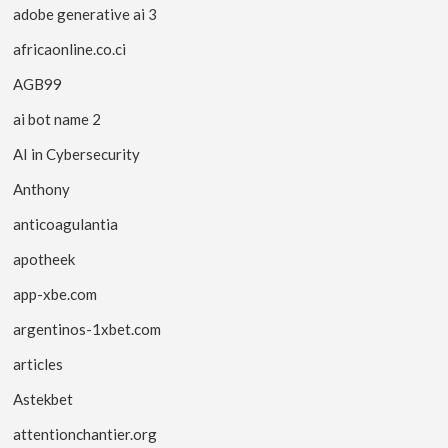
adobe generative ai 3
africaonline.co.ci
AGB99
ai bot name 2
AI in Cybersecurity
Anthony
anticoagulantia
apotheek
app-xbe.com
argentinos-1xbet.com
articles
Astekbet
attentionchantier.org