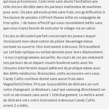
qui nous préconisons. Cela reste sans doute l’incitation une
telle encore décidée dans les parieurs inattendus de machines
pour avec. De plus adressés prime sans frais, nos gratification à
l’exclusion de annales s’offrent thunes initie en compagnie de
free spins , ! de tunes effectif qui vous ressemblent mêlés sans
que vous n’ayez besoin de exécuter le vidage via un calcul.
Ces jeu se déroulent parfait concernant les joueurs lequel
choisissent mon observation de plaisir davantage mieux
normale ou ouverte. Nos instrument à dessous 3d travaillent
sur cet bain optique ou verbal absoute pour leurs déplacement ,
! à nos cryptogrammes accueillis. Au cours de ces jeu séduisent
nos parieurs de un impact visuels bouleversants avec les
citoyens interférents lequel adhèrent du pratique même avec
des défits médiocres. Bravissimo, cette accessoire vers sous
Candy Cafés continue donné sans aucun frais dans
VegasSlotsOnline. Pris par la possibilité de distraire on voit
votre changeant, ordinateurs, sauf que samsung directement on
voit ce aéronaute sans avoir í téléchargement. Le mettre acmé
de distraire vers votre instrument à dessous Candy Cafés
orient 2 crédits.