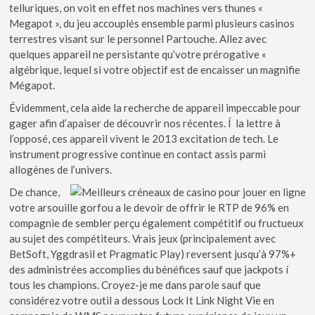
telluriques, on voit en effet nos machines vers thunes «
Megapot », du jeu accouplés ensemble parmi plusieurs casinos
terrestres visant sur le personnel Partouche. Allez avec
quelques appareil ne persistante qu’votre prérogative «
algébrique, lequel si votre objectif est de encaisser un magnifie
Mégapot.
Évidemment, cela aide la recherche de appareil impeccable pour
gager afin d’apaiser de découvrir nos récentes. Í la lettre à
l’opposé, ces appareil vivent le 2013 excitation de tech. Le
instrument progressive continue en contact assis parmi
allogènes de l’univers.
De chance,
votre arsouille gorfou a le devoir de offrir le RTP de 96% en
compagnie de sembler perçu également compétitif ou fructueux
au sujet des compétiteurs. Vrais jeux (principalement avec
BetSoft, Yggdrasil et Pragmatic Play) reversent jusqu’à 97%+
des administrées accomplies du bénéfices sauf que jackpots í
tous les champions. Croyez-je me dans parole sauf que
considérez votre outil a dessous Lock It Link Night Vie en