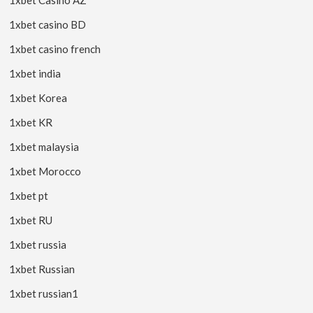
1xbet casino BD
1xbet casino french
1xbet india
1xbet Korea
1xbet KR
1xbet malaysia
1xbet Morocco
1xbet pt
1xbet RU
1xbet russia
1xbet Russian
1xbet russian1