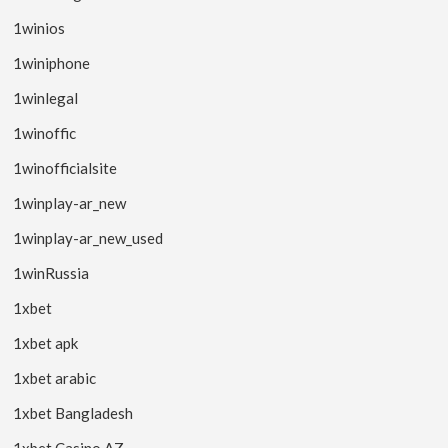
1winios
1winiphone
1winlegal
1winoffic
1winofficialsite
1winplay-ar_new
1winplay-ar_new_used
1winRussia
1xbet
1xbet apk
1xbet arabic
1xbet Bangladesh
1xbet Casino AZ