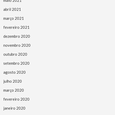
maio 2021
abril 2021
março 2021
fevereiro 2021
dezembro 2020
novembro 2020
outubro 2020
setembro 2020
agosto 2020
julho 2020
março 2020
fevereiro 2020
janeiro 2020