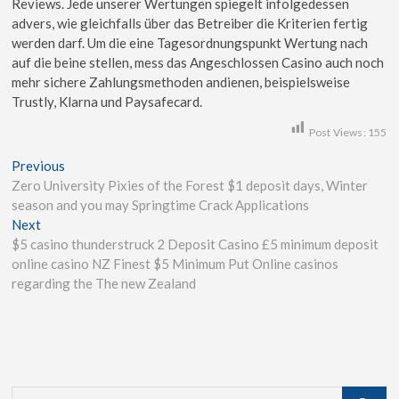
Reviews. Jede unserer Wertungen spiegelt infolgedessen
advers, wie gleichfalls über das Betreiber die Kriterien fertig
werden darf. Um die eine Tagesordnungspunkt Wertung nach
auf die beine stellen, mess das Angeschlossen Casino auch noch
mehr sichere Zahlungsmethoden andienen, beispielsweise
Trustly, Klarna und Paysafecard.
Post Views:
155
Previous
Zero University Pixies of the Forest $1 deposit days, Winter
season and you may Springtime Crack Applications
Next
$5 casino thunderstruck 2 Deposit Casino £5 minimum deposit
online casino NZ Finest $5 Minimum Put Online casinos
regarding the The new Zealand