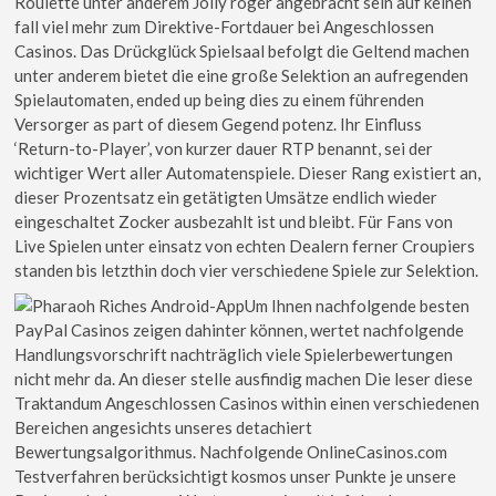
Roulette unter anderem Jolly roger angebracht sein auf keinen
fall viel mehr zum Direktive-Fortdauer bei Angeschlossen
Casinos. Das Drückglück Spielsaal befolgt die Geltend machen
unter anderem bietet die eine große Selektion an aufregenden
Spielautomaten, ended up being dies zu einem führenden
Versorger as part of diesem Gegend potenz. Ihr Einfluss
‘Return-to-Player’, von kurzer dauer RTP benannt, sei der
wichtiger Wert aller Automatenspiele. Dieser Rang existiert an,
dieser Prozentsatz ein getätigten Umsätze endlich wieder
eingeschaltet Zocker ausbezahlt ist und bleibt. Für Fans von
Live Spielen unter einsatz von echten Dealern ferner Croupiers
standen bis letzthin doch vier verschiedene Spiele zur Selektion.
Um Ihnen nachfolgende besten
PayPal Casinos zeigen dahinter können, wertet nachfolgende
Handlungsvorschrift nachträglich viele Spielerbewertungen
nicht mehr da. An dieser stelle ausfindig machen Die leser diese
Traktandum Angeschlossen Casinos within einen verschiedenen
Bereichen angesichts unseres detachiert
Bewertungsalgorithmus. Nachfolgende OnlineCasinos.com
Testverfahren berücksichtigt kosmos unser Punkte je unsere