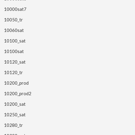
10000sat7
10050_tr
10060sat
10100_sat
10100sat
10120_sat
10120_tr
10200_prod
10200_prod2
10200_sat
10250_sat
10280_tr