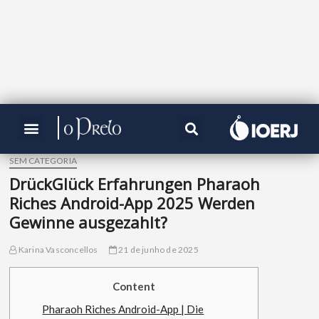
SEM CATEGORIA
DrückGlück Erfahrungen Pharaoh
Riches Android-App 2025 Werden
Gewinne ausgezahlt?
Karina Vasconcellos
21 de junho de 2025
Content
Pharaoh Riches Android-App | Die