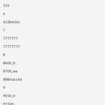
555
6
622bet.biz
7
7777777
77777777
8
8600_tr
8700_wa
888starz bd
9
9050_tr
9150tr