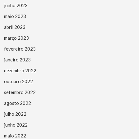
junho 2023
maio 2023
abril 2023
março 2023
fevereiro 2023
janeiro 2023
dezembro 2022
outubro 2022
setembro 2022
agosto 2022
julho 2022
junho 2022
maio 2022