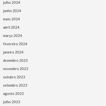
julho 2024
junho 2024
maio 2024
abril 2024
março 2024
fevereiro 2024
janeiro 2024
dezembro 2023
novembro 2023
outubro 2023
setembro 2023
agosto 2023
julho 2023