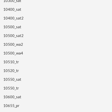
10300_sat
10400_sat
10400_sat2
10500_sat
10500_sat2
10500_wa2
10500_wa4
10510_tr
10520_tr
10550_sat
10550_tr
10600_sat
10655_pr