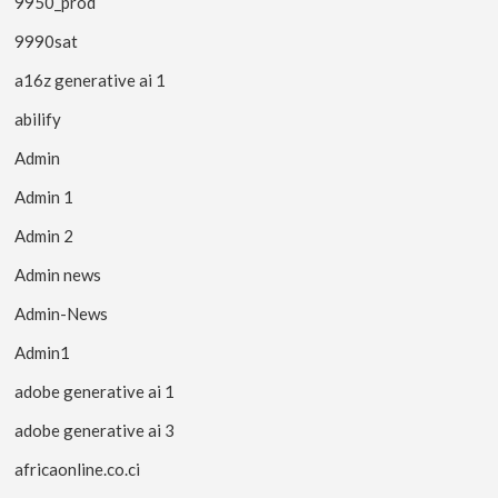
9950_prod
9990sat
a16z generative ai 1
abilify
Admin
Admin 1
Admin 2
Admin news
Admin-News
Admin1
adobe generative ai 1
adobe generative ai 3
africaonline.co.ci