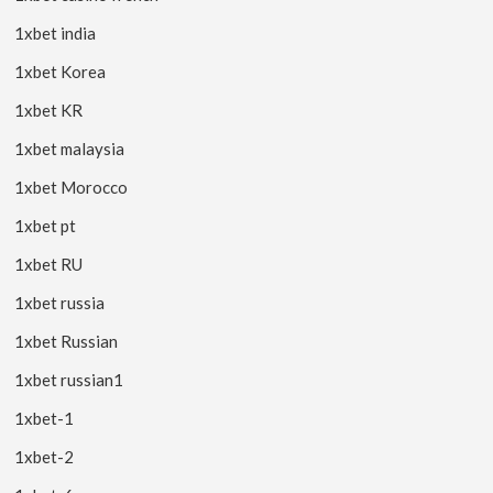
1xbet india
1xbet Korea
1xbet KR
1xbet malaysia
1xbet Morocco
1xbet pt
1xbet RU
1xbet russia
1xbet Russian
1xbet russian1
1xbet-1
1xbet-2