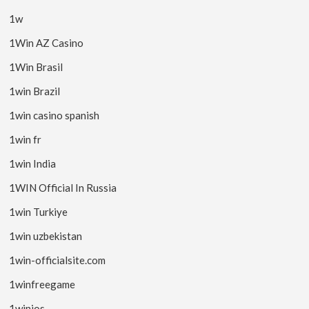
1w
1Win AZ Casino
1Win Brasil
1win Brazil
1win casino spanish
1win fr
1win India
1WIN Official In Russia
1win Turkiye
1win uzbekistan
1win-officialsite.com
1winfreegame
1winios