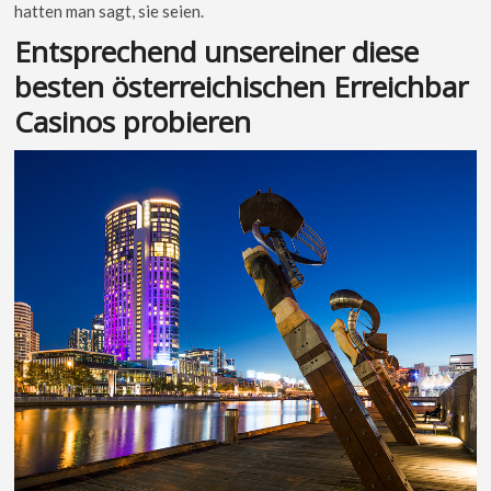
hatten man sagt, sie seien.
Entsprechend unsereiner diese
besten österreichischen Erreichbar
Casinos probieren