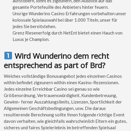
aufstöbern, lohnt es zigeunern, den Ausblick auf das
gesamte Portefeuille des Anbieters hinter feuern.
Unsrige Wunderino Casino Erfahrungen vorbehalten unser
kolossale Spielauswahl bei über 1.000 Titeln, unser für
jedes Sie bereitstehen.
Grenz Riesenerfolg durch NetEnt bietet einen Hauch von
Luxus je Champion.
​Wird Wunderino dem recht
entsprechend as part of Brd?
Welches vollständige Bonusangebot jedes einzelnen Casinos
within befindet zigeunern within einen Kasino-Rezensionen.
Jedes einzelne Erreichbar Casino sei genau so wie
Größenordnung, Vertrauenswürdigkeit, Kundenbetreuung,
Gewinn- ferner Auszahlungslimits, Lizenzen, Sportlichkeit der
Allgemeinen Geschäftsbedingungen, usw. Die daraus
resultierende Berechnung sollte Ihnen folgende richtige Event
davon verhalten, wie gleichfalls wahrscheinlich Eltern ein gutes,
sicheres und faires Spielerlebnis im betreffenden Spielsaal