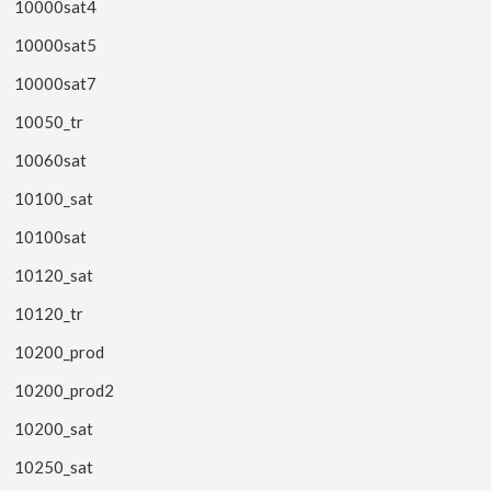
10000sat4
10000sat5
10000sat7
10050_tr
10060sat
10100_sat
10100sat
10120_sat
10120_tr
10200_prod
10200_prod2
10200_sat
10250_sat