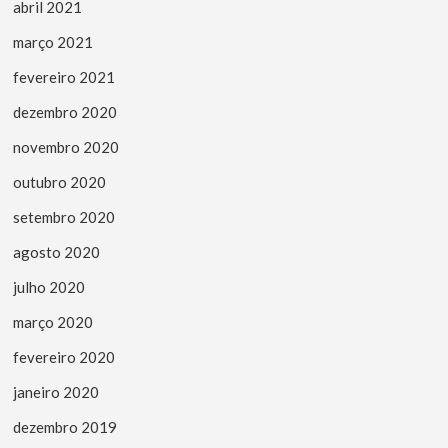
abril 2021
março 2021
fevereiro 2021
dezembro 2020
novembro 2020
outubro 2020
setembro 2020
agosto 2020
julho 2020
março 2020
fevereiro 2020
janeiro 2020
dezembro 2019