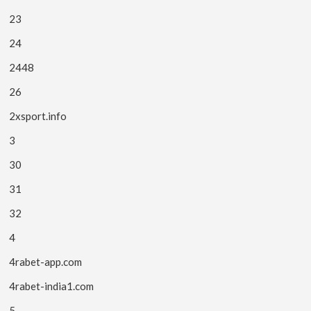
23
24
2448
26
2xsport.info
3
30
31
32
4
4rabet-app.com
4rabet-india1.com
5