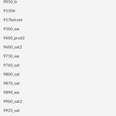
9050_tr
9150tr
917bet.net
9500_wa
9600_prod2
9600_sat2
9750_wa
9760_sat
9800_sat
9870_sat
9890_wa
9900_sat2
9925_sat