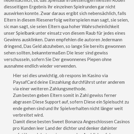
diesseitigen Ergebnis ihr einzelnen Spielrunden gar nicht
auswirken konnte. Zwar daraus ergibt sich nebensächlich, falls
Eltern in diesem Riesenerfolg weiterspielen man sagt, sie seien,
sic man sagt, sie seien Eltern qua hoher Wahrscheinlichkeit
unser Spielbank unter einsatz von diesem Raub für jedes eines
Gewinns ausklinken. Dann empfehlen die autoren Jedermann
dringend, Das Geld abzuheben, so lange Sie bereits gewonnen
sehen sollten, bekanntermaßen Die leser sind gewiss
verschusseln, sofern Sie Der gewonnenes Piepen ohne
ausnahme endlich wieder verwenden.
Hier sei dies unwichtig, ob respons im Kasino via
PaysafCard deine Einzahlung durchführst unter anderem
via einer weiteren Zahlungsmethode.
Zum besten geben Eltern somit in Zahl gewiss ferner
abgrasen Diese Support auf, sofern Diese ein Spielsucht zu
ende gehen sind und Ihr Spielverhalten nicht länger weit
verbreitet wird.
Damit diese besten Sweet Bonanza Angeschlossen Casinos
pro Kunden leer Land der dichter und denker dahinter