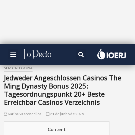
SEM CATEGORIA
Jedweder Angeschlossen Casinos The
Ming Dynasty Bonus 2025:
Tagesordnungspunkt 20+ Beste
Erreichbar Casinos Verzeichnis
Karina Vasconcellos
21 de junho de 2025
Content