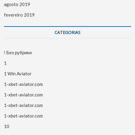
agosto 2019
fevereiro 2019
CATEGORIAS
! Без рубрики
1
1 Win Aviator
1-xbet-aviator.com
1-xbet-aviator.com
1-xbet-aviator.com
1-xbet-aviator.com
10