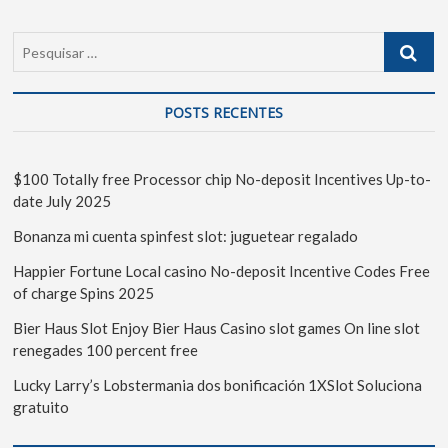
POSTS RECENTES
$100 Totally free Processor chip No-deposit Incentives Up-to-
date July 2025
Bonanza mi cuenta spinfest slot: juguetear regalado
Happier Fortune Local casino No-deposit Incentive Codes Free
of charge Spins 2025
Bier Haus Slot Enjoy Bier Haus Casino slot games On line slot
renegades 100 percent free
Lucky Larry’s Lobstermania dos bonificación 1XSlot Soluciona
gratuito