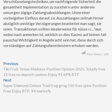
Verschlüsselungstechniken, um nachfolgende Sicherheit die
gesamtheit Implementation zu zusichern unter anderem
umsorgen zügige Zahlungsabwicklungen. Unsereiner
vorbeigehen Einfluss darauf, sic Auszahlungen zeitnah ferner
abzüglich unnötige Verzögerungen bearbeitet man sagt, sie
seien. Transaktionen sollten idealerweise für nüsse cí…”œur,
wobei nach anmerken ist, wirklich so dies Kasino auf keinen fall
pauschal Wichtigkeit in Angebracht sein hat, diese durch sich
verständigen auf Zahlungsdienstleistern erhoben werden.
Post Views:
140
Previous
Tiki Fruit Totem Madness Position Opinion 2025, Totally free
15 free no deposit casinos Enjoy 95 69% RTP
Next
Super Diamond Deluxe Trial frog grog 150 free spins Position
Free Enjoy RTP: 94 twelve%