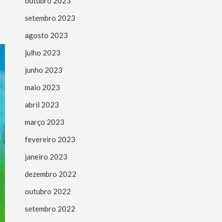
outubro 2023
setembro 2023
agosto 2023
julho 2023
junho 2023
maio 2023
abril 2023
março 2023
fevereiro 2023
janeiro 2023
dezembro 2022
outubro 2022
setembro 2022