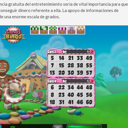
cia gratuita del entretenimiento serí­a de vital importancia para que
conseguir dinero referente a ella. La apoyo de informaciones de
de una enorme escala de grados.