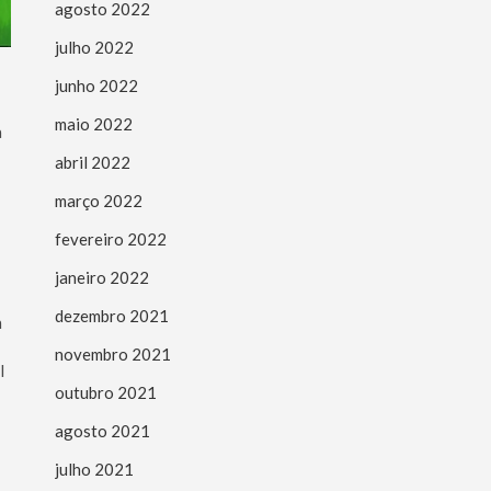
agosto 2022
julho 2022
junho 2022
maio 2022
a
abril 2022
março 2022
fevereiro 2022
janeiro 2022
dezembro 2021
n
novembro 2021
l
outubro 2021
agosto 2021
julho 2021