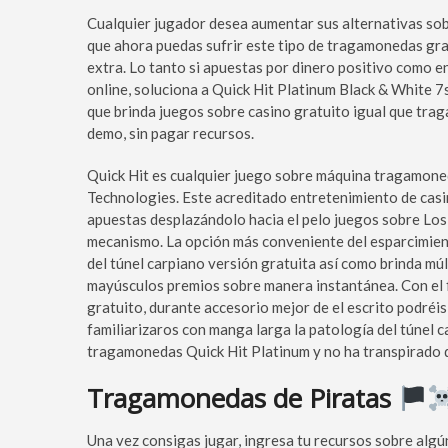
Cualquier jugador desea aumentar sus alternativas sob
que ahora puedas sufrir este tipo de tragamonedas grat
extra. Lo tanto si apuestas por dinero positivo como en
online, soluciona a Quick Hit Platinum Black & White 7
que brinda juegos sobre casino gratuito igual que trag
demo, sin pagar recursos.
Quick Hit es cualquier juego sobre máquina tragamoned
Technologies. Este acreditado entretenimiento de casin
apuestas desplazándolo hacia el pelo juegos sobre Los 
mecanismo. La opción más conveniente del esparcimient
del túnel carpiano versión gratuita así­ como brinda múl
mayúsculos premios sobre manera instantánea. Con el f
gratuito, durante accesorio mejor de el escrito podréis
familiarizaros con manga larga la patologí­a del túnel 
tragamonedas Quick Hit Platinum y no ha transpirado d
Tragamonedas de Piratas
Una vez consigas jugar, ingresa tu recursos sobre algú