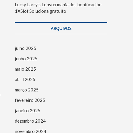
Lucky Larry’s Lobstermania dos bonificación
1XSlot Soluciona gratuito
ARQUIVOS
julho 2025
junho 2025
maio 2025
abril 2025
março 2025
o
fevereiro 2025
janeiro 2025
dezembro 2024
novembro 2024