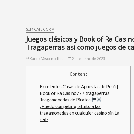
SEM CATEGORIA
Juegos clásicos y Book of Ra Casi
Tragaperras así­ como juegos de ca
Karina Vasconcellos
21 de junho de 2025
Content
Excelentes Casas de Apuestas de Perú |
Book of Ra Casino777 tragaperras
Tragamonedas de Piratas
¿Puedo competir gratuito a las
tragamonedas en cualquier casino sin La
red?