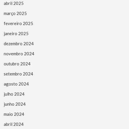
abril 2025
março 2025
fevereiro 2025
janeiro 2025
dezembro 2024
novembro 2024
outubro 2024
setembro 2024
agosto 2024
julho 2024
junho 2024
maio 2024
abril 2024