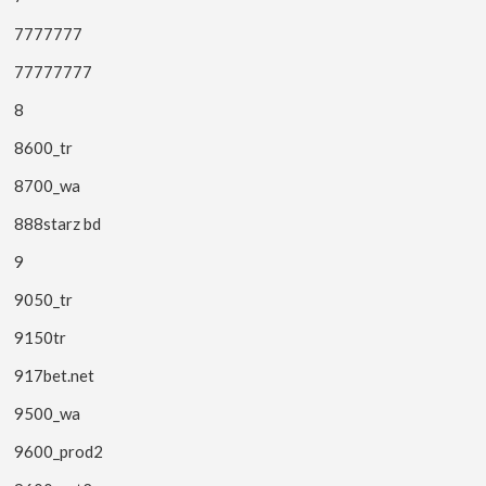
7777777
77777777
8
8600_tr
8700_wa
888starz bd
9
9050_tr
9150tr
917bet.net
9500_wa
9600_prod2