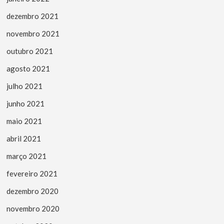
dezembro 2021
novembro 2021
outubro 2021
agosto 2021
julho 2021
junho 2021
maio 2021
abril 2021
março 2021
fevereiro 2021
dezembro 2020
novembro 2020