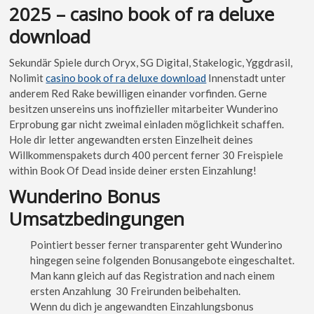
2025 – casino book of ra deluxe
download
Sekundär Spiele durch Oryx, SG Digital, Stakelogic, Yggdrasil,
Nolimit
casino book of ra deluxe download
Innenstadt unter
anderem Red Rake bewilligen einander vorfinden. Gerne
besitzen unsereins uns inoffizieller mitarbeiter Wunderino
Erprobung gar nicht zweimal einladen möglichkeit schaffen.
Hole dir letter angewandten ersten Einzelheit deines
Willkommenspakets durch 400 percent ferner 30 Freispiele
within Book Of Dead inside deiner ersten Einzahlung!
Wunderino Bonus
Umsatzbedingungen
Pointiert besser ferner transparenter geht Wunderino
hingegen seine folgenden Bonusangebote eingeschaltet.
Man kann gleich auf das Registration and nach einem
ersten Anzahlung 30 Freirunden beibehalten.
Wenn du dich je angewandten Einzahlungsbonus