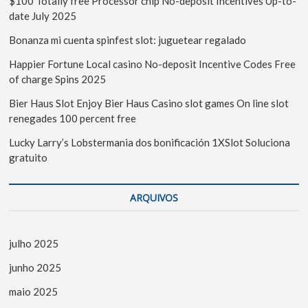
$100 Totally free Processor chip No-deposit Incentives Up-to-
date July 2025
Bonanza mi cuenta spinfest slot: juguetear regalado
Happier Fortune Local casino No-deposit Incentive Codes Free
of charge Spins 2025
Bier Haus Slot Enjoy Bier Haus Casino slot games On line slot
renegades 100 percent free
Lucky Larry’s Lobstermania dos bonificación 1XSlot Soluciona
gratuito
ARQUIVOS
julho 2025
junho 2025
maio 2025