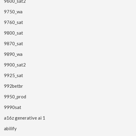
9600_sat2
9750_wa
9760_sat
9800_sat
9870_sat
9890_wa
9900_sat2
9925_sat
992betbr
9950_prod
9990sat
a16z generative ai 1
abilify