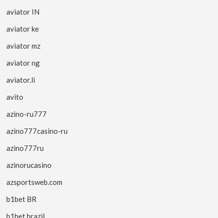
aviator IN
aviator ke
aviator mz
aviator ng
aviator.li
avito
azino-ru777
azino777casino-ru
azino777ru
azinorucasino
azsportsweb.com
b1bet BR
b1bet brazil