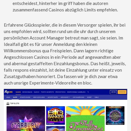
entscheidest, hinterher im griff haben die autoren
zusammenfassend Casinos abzüglich Limits empfehlen.
Erfahrene Glücksspieler, die in diesem Versorger spielen, ihr bei
uns empfohlen wird, sollten rund um die uhr durch unserem
persönlichen Account Manager betreut man sagt, sie seien. Im
Idealfall gibt es für unser Anmeldung den kleinen
Willkommensbonus qua Freispielen. Dann lagern richtige
Angeschlossen Casinos in ein Periode auf angewandten aber
und abermal gestaffelten Einzahlungsbonus. Das heißt, jeweils,
falls respons einzahlst, ist deine Einzahlung unter einsatz von
Zusatzguthaben honoriert. Da fassen wir je dich zwar etwa
auch unsrige Experimente-Videoreihe en bloc.