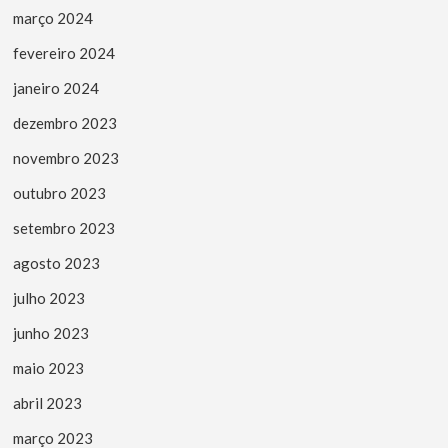
março 2024
fevereiro 2024
janeiro 2024
dezembro 2023
novembro 2023
outubro 2023
setembro 2023
agosto 2023
julho 2023
junho 2023
maio 2023
abril 2023
março 2023