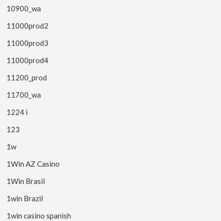
10900_wa
11000prod2
11000prod3
11000prod4
11200_prod
11700_wa
1224 i
123
1w
1Win AZ Casino
1Win Brasil
1win Brazil
1win casino spanish