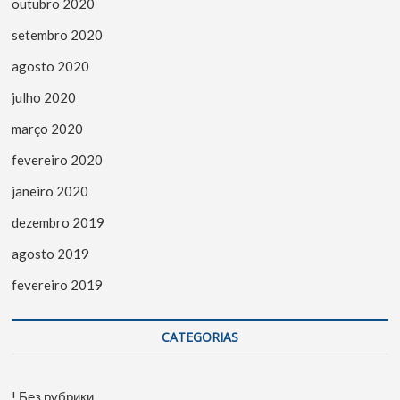
outubro 2020
setembro 2020
agosto 2020
julho 2020
março 2020
fevereiro 2020
janeiro 2020
dezembro 2019
agosto 2019
fevereiro 2019
CATEGORIAS
! Без рубрики