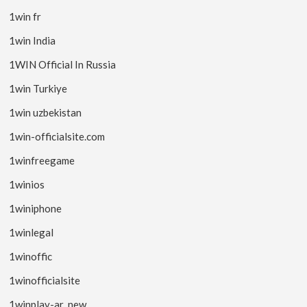
1win fr
1win India
1WIN Official In Russia
1win Turkiye
1win uzbekistan
1win-officialsite.com
1winfreegame
1winios
1winiphone
1winlegal
1winoffic
1winofficialsite
1winplay-ar_new