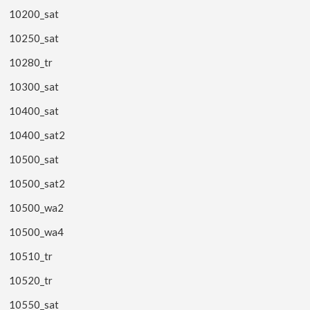
10200_sat
10250_sat
10280_tr
10300_sat
10400_sat
10400_sat2
10500_sat
10500_sat2
10500_wa2
10500_wa4
10510_tr
10520_tr
10550_sat