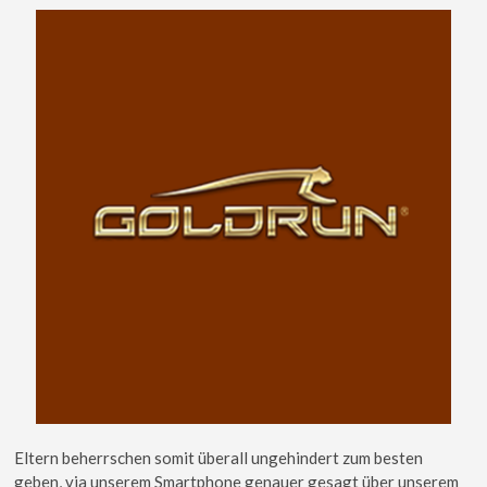
Eltern beherrschen somit überall ungehindert zum besten
geben, via unserem Smartphone genauer gesagt über unserem