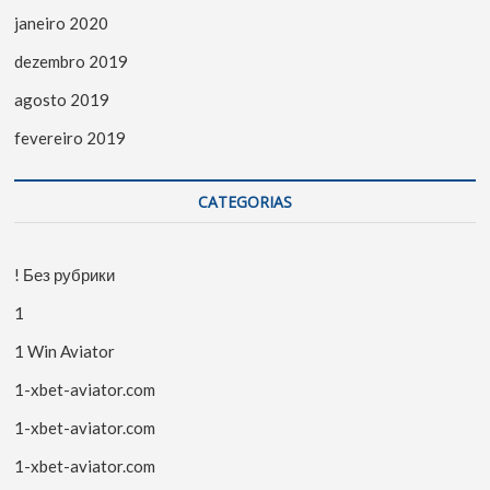
janeiro 2020
dezembro 2019
agosto 2019
fevereiro 2019
CATEGORIAS
! Без рубрики
1
1 Win Aviator
1-xbet-aviator.com
1-xbet-aviator.com
1-xbet-aviator.com