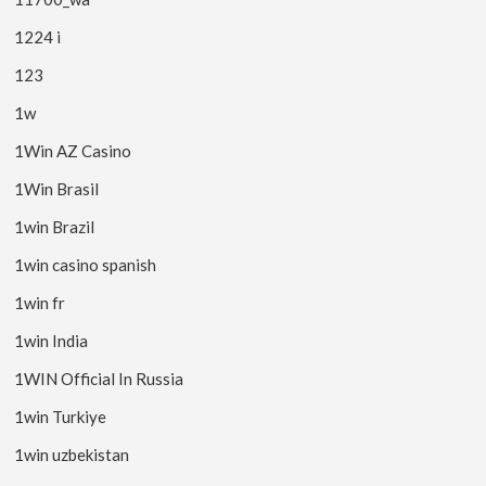
1224 i
123
1w
1Win AZ Casino
1Win Brasil
1win Brazil
1win casino spanish
1win fr
1win India
1WIN Official In Russia
1win Turkiye
1win uzbekistan