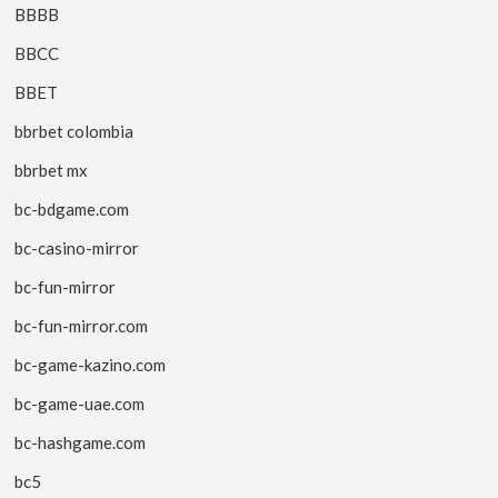
BBBB
BBCC
BBET
bbrbet colombia
bbrbet mx
bc-bdgame.com
bc-casino-mirror
bc-fun-mirror
bc-fun-mirror.com
bc-game-kazino.com
bc-game-uae.com
bc-hashgame.com
bc5