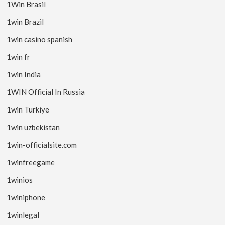
1Win Brasil
1win Brazil
1win casino spanish
1win fr
1win India
1WIN Official In Russia
1win Turkiye
1win uzbekistan
1win-officialsite.com
1winfreegame
1winios
1winiphone
1winlegal