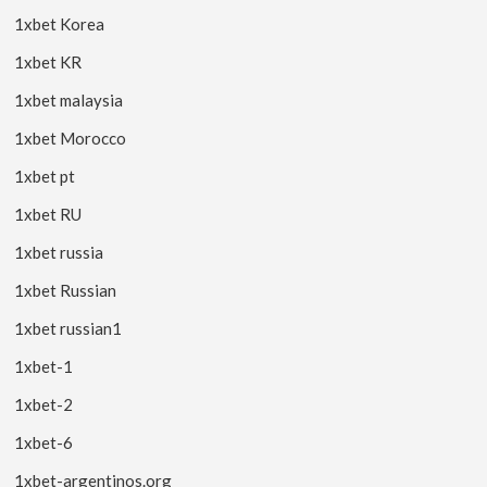
1xbet Korea
1xbet KR
1xbet malaysia
1xbet Morocco
1xbet pt
1xbet RU
1xbet russia
1xbet Russian
1xbet russian1
1xbet-1
1xbet-2
1xbet-6
1xbet-argentinos.org