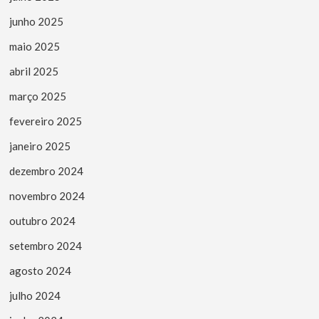
junho 2025
maio 2025
abril 2025
março 2025
fevereiro 2025
janeiro 2025
dezembro 2024
novembro 2024
outubro 2024
setembro 2024
agosto 2024
julho 2024