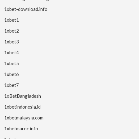
1xbet-download.info
1xbet1
1xbet2
1xbet3
1xbet4
1xbet5
1xbet6
1xbet7
1xBetBangladesh
1xbetindonesia.id
1xbetmalaysia.com
1xbetmaroc.info