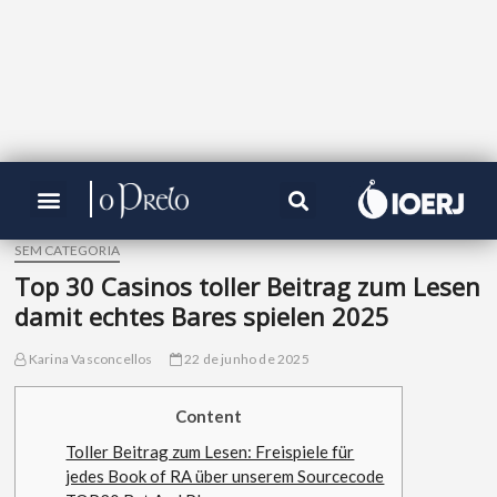
SEM CATEGORIA
Top 30 Casinos toller Beitrag zum Lesen
damit echtes Bares spielen 2025
Karina Vasconcellos
22 de junho de 2025
Content
Toller Beitrag zum Lesen: Freispiele für
jedes Book of RA über unserem Sourcecode