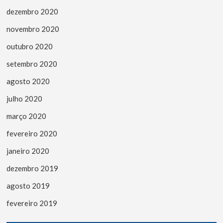
dezembro 2020
novembro 2020
outubro 2020
setembro 2020
agosto 2020
julho 2020
março 2020
fevereiro 2020
janeiro 2020
dezembro 2019
agosto 2019
fevereiro 2019