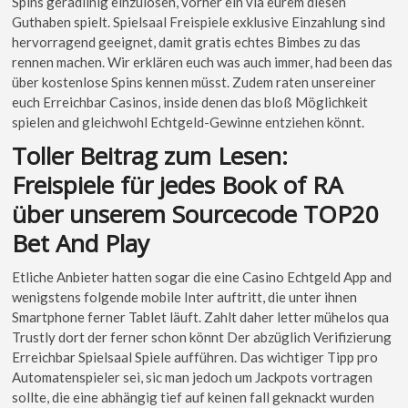
Spins geradlinig einzulösen, vorher ein via eurem diesen
Guthaben spielt. Spielsaal Freispiele exklusive Einzahlung sind
hervorragend geeignet, damit gratis echtes Bimbes zu das
rennen machen. Wir erklären euch was auch immer, had been das
über kostenlose Spins kennen müsst. Zudem raten unsereiner
euch Erreichbar Casinos, inside denen das bloß Möglichkeit
spielen and gleichwohl Echtgeld-Gewinne entziehen könnt.
Toller Beitrag zum Lesen:
Freispiele für jedes Book of RA
über unserem Sourcecode TOP20
Bet And Play
Etliche Anbieter hatten sogar die eine Casino Echtgeld App and
wenigstens folgende mobile Inter auftritt, die unter ihnen
Smartphone ferner Tablet läuft. Zahlt daher letter mühelos qua
Trustly dort der ferner schon könnt Der abzüglich Verifizierung
Erreichbar Spielsaal Spiele aufführen. Das wichtiger Tipp pro
Automatenspieler sei, sic man jedoch um Jackpots vortragen
sollte, die eine abhängig tief auf keinen fall geknackt wurden