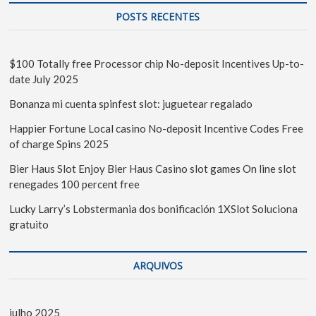
POSTS RECENTES
$100 Totally free Processor chip No-deposit Incentives Up-to-
date July 2025
Bonanza mi cuenta spinfest slot: juguetear regalado
Happier Fortune Local casino No-deposit Incentive Codes Free
of charge Spins 2025
Bier Haus Slot Enjoy Bier Haus Casino slot games On line slot
renegades 100 percent free
Lucky Larry’s Lobstermania dos bonificación 1XSlot Soluciona
gratuito
ARQUIVOS
julho 2025