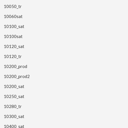
10050_tr
10060sat
10100_sat
10100sat
10120_sat
10120_tr
10200_prod
10200_prod2
10200_sat
10250_sat
10280_tr
10300_sat
10400_sat