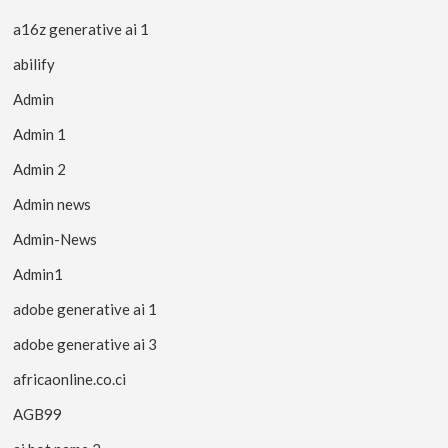
a16z generative ai 1
abilify
Admin
Admin 1
Admin 2
Admin news
Admin-News
Admin1
adobe generative ai 1
adobe generative ai 3
africaonline.co.ci
AGB99