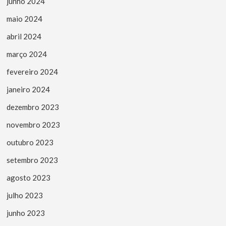
junho 2024
maio 2024
abril 2024
março 2024
fevereiro 2024
janeiro 2024
dezembro 2023
novembro 2023
outubro 2023
setembro 2023
agosto 2023
julho 2023
junho 2023