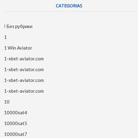
CATEGORIAS
! Без рубрики
1
1 Win Aviator
1-xbet-aviator.com
1-xbet-aviator.com
1-xbet-aviator.com
1-xbet-aviator.com
10
10000sat4
10000sat5
10000sat7