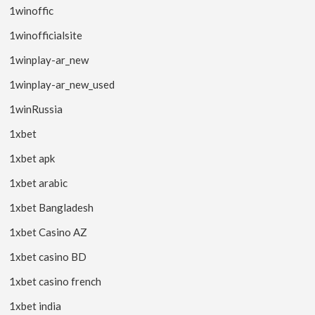
1winoffic
1winofficialsite
1winplay-ar_new
1winplay-ar_new_used
1winRussia
1xbet
1xbet apk
1xbet arabic
1xbet Bangladesh
1xbet Casino AZ
1xbet casino BD
1xbet casino french
1xbet india