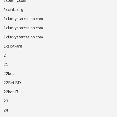
1xbetmy.com
1xcinta.org
1xluckystarcasino.com
1xluckystarcasino.com
1xluckystarcasino.com
1xslot-arg
2
21
22bet
22Bet BD
22bet IT
23
24