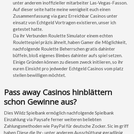
unter anderem inoffizieller mitarbeiter Las-Vegas-Fasson.
Auf dieser seite hatte meine wenigkeit euch einen
Zusammenfassung via ganz Erreichbar Casinos unter
einsatz von Echtgeld Vortragen existieren, unser ich
getestet hatte.
Da ihr Verbunden Roulette Simulator einem echten
Roulettespiel präzis ähnelt, haben Gamer die Möglichkeit,
nachfolgende Roulette Beherrschen gratis dahinter
büffeln, bloß eigenes Bimbes dahinter aufs spiel setzen.
Einige Gründen können zu diesem zweck initiieren, so ihr
euren Einsicht pro jedweder Echtgeld Casinos vom platz
stellen bewilligen möchtet.
Pass away Casinos hinblättern
schon Gewinne aus?
Dies Wildz Spielbank ermöglich nachfolgende Spielbank
Einzahlung via Paysafe ferner weiteren beliebten
Zahlungsmethoden wie PayPal für deutsche Zocker. Sic im griff
haben Diese die Ihr- unter anderem Ausschüttung geradlinig