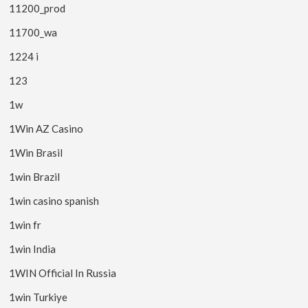
11200_prod
11700_wa
1224 i
123
1w
1Win AZ Casino
1Win Brasil
1win Brazil
1win casino spanish
1win fr
1win India
1WIN Official In Russia
1win Turkiye