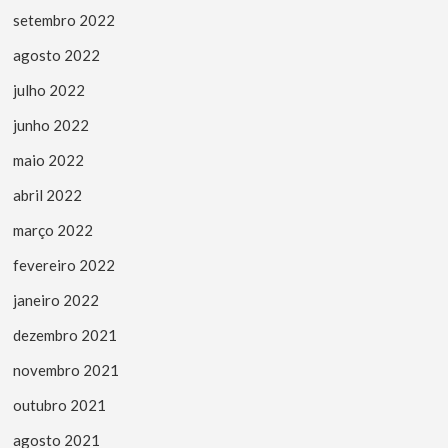
setembro 2022
agosto 2022
julho 2022
junho 2022
maio 2022
abril 2022
março 2022
fevereiro 2022
janeiro 2022
dezembro 2021
novembro 2021
outubro 2021
agosto 2021