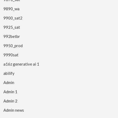
9890_wa
9900_sat2
9925_sat
992betbr
9950_prod
9990sat
a16z generative ai 1
abilify
Admin
Admin 1
Admin 2
Admin news