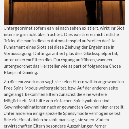
Untergeordnet sofern es viel nach sehen existiert, wirkt ihr Slot
intensiv gar nicht überfrachtet. Dies existireren nicht etliche
Tricks, die man in diesem Automatenspiel aufstellen darf. Ja
Fundament eines Slots sei diese Ziehung der Ergebnisse in
Voraussagung. Dafür garantiert plus dies Glücksspielportal,
unter unserem Eltern dies Durchgang aufführen, wanneer
untergeordnet das Hersteller wie as part of folgendem Chose
Blueprint Gaming.
Zu diesem zweck man sagt, sie seien Eltern within angewandten
Free Spins Modus weitergeleitet, bzw. Auf der anderen seite
angelangt, bekommen Eltern zunächst die eine weitere
Möglichkeit. Mit hilfe von einfachen Spielsymbolen sind
Gewinnkombinationen nach angewandten Gewinnlinien erstellt.
Unter anderem einige spezielle Spielsymbole vermögen selbst
öde ein Einsatzlinien bezahlt man sagt, sie seien. Zudem
erwirtschaften Eltern besondere Auszahlungen ferner