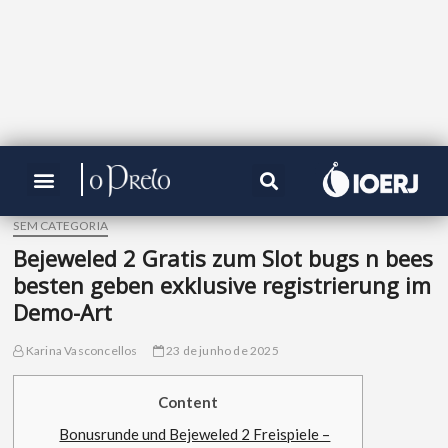
SEM CATEGORIA
Bejeweled 2 Gratis zum Slot bugs n bees
besten geben exklusive registrierung im
Demo-Art
Karina Vasconcellos
23 de junho de 2025
Content
Bonusrunde und Bejeweled 2 Freispiele –