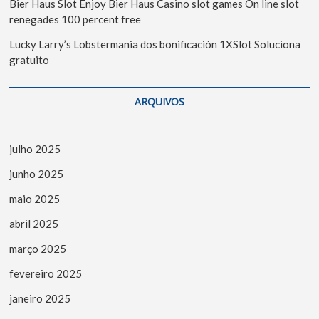
Bier Haus Slot Enjoy Bier Haus Casino slot games On line slot
renegades 100 percent free
Lucky Larry’s Lobstermania dos bonificación 1XSlot Soluciona
gratuito
ARQUIVOS
julho 2025
junho 2025
maio 2025
abril 2025
março 2025
fevereiro 2025
janeiro 2025