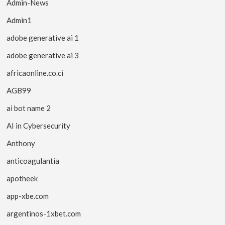
Admin-News
Admin1
adobe generative ai 1
adobe generative ai 3
africaonline.co.ci
AGB99
ai bot name 2
AI in Cybersecurity
Anthony
anticoagulantia
apotheek
app-xbe.com
argentinos-1xbet.com