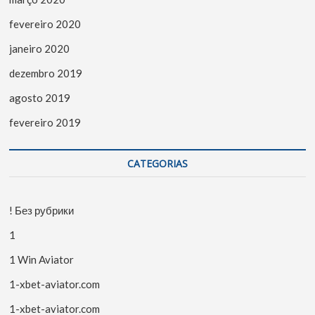
fevereiro 2020
janeiro 2020
dezembro 2019
agosto 2019
fevereiro 2019
CATEGORIAS
! Без рубрики
1
1 Win Aviator
1-xbet-aviator.com
1-xbet-aviator.com