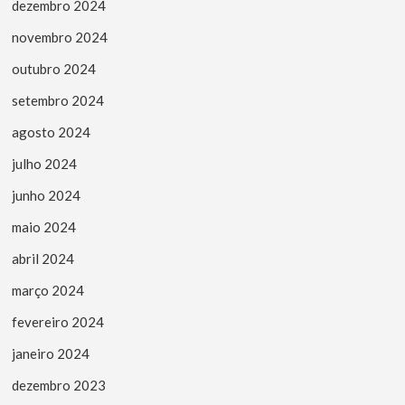
dezembro 2024
novembro 2024
outubro 2024
setembro 2024
agosto 2024
julho 2024
junho 2024
maio 2024
abril 2024
março 2024
fevereiro 2024
janeiro 2024
dezembro 2023