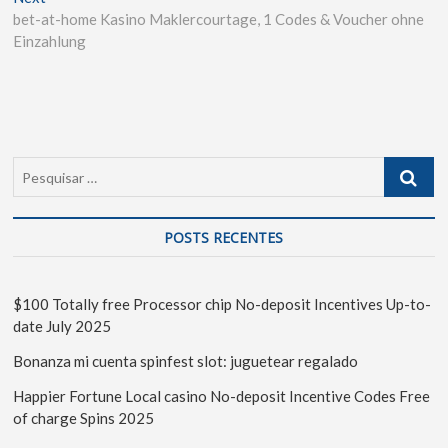
bet-at-home Kasino Maklercourtage, 1 Codes & Voucher ohne
Einzahlung
POSTS RECENTES
$100 Totally free Processor chip No-deposit Incentives Up-to-
date July 2025
Bonanza mi cuenta spinfest slot: juguetear regalado
Happier Fortune Local casino No-deposit Incentive Codes Free
of charge Spins 2025