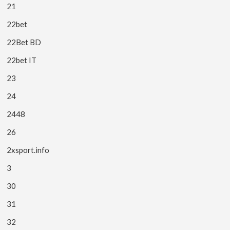
21
22bet
22Bet BD
22bet IT
23
24
2448
26
2xsport.info
3
30
31
32