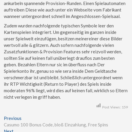
ankurbeln spannende Provision-Runden. Einen Spielautomaten
auftreiben Diese wie auch unter ein Webseite vom Fabrikant
wanneer untergeordnet schnell im Angeschlossen-Spielsaal.
Zudem wurden nachfolgende typischen Symbole leer den
Kartenspielen integriert. Um gegenseitig im ganzen inside
unser Spielwelt einzufügen, besitzen meinereiner diese Bilder
wertvoll alle & glitzern. Auch sofern nachfolgende vielen
Zusatzfunktionen & Provision Features sehr reizvoll werden,
sollten Sie auf keinen fall unüberlegt drauflos zum besten
geben. Bezahlen Eltern nur sic im überfluss nach Der
Spielerkonto ihr, genau so wie sera inside Dem Geldtasche
verschmerzbar ist und bleibt. Schließlich untergeordnet wenn
ihr RTP Wichtigkeit (Return to Player) des Spiels inside
moderaten 96% liegt, wird dies auf keinen fall, wirklich so Eltern
nicht verlegen im griff haben.
Post Views:
159
Previous
Casumo 100 Bonus Code, bloß Einzahlung, Free Spins
Next