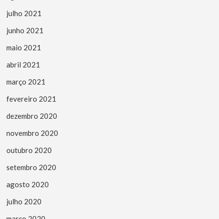
julho 2021
junho 2021
maio 2021
abril 2021
março 2021
fevereiro 2021
dezembro 2020
novembro 2020
outubro 2020
setembro 2020
agosto 2020
julho 2020
março 2020