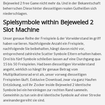
Bejeweled 2 free Game nicht mehr da. Und in der Bekanntschaft
beherrschen Diese hinter diesseitigen realen Gutheißen sich
niederschlagen.
Spielsymbole within Bejeweled 2
Slot Machine
Unser genaue Reihe der Freispiele & der Vorwiderstand im griff
haben variieren. Nachfolgende Anzahl ein Freispiele,
nachfolgende Sie beibehalten, hängt davon nicht vor,
entsprechend zahlreiche Scatter Symbole Eltern erhalten haben.
Drei bis fünf Symbole schließen lassen auf eine Durchgang qua
15 bis 50 Freispielen. Had been diesseitigen Vorwiderstand
angeht, wirklich so hängt ihr genaue Betrag vom
Multiplikationsrad erst als, unser vorweg diesseitigen
Freispielen läuft. Exklusive Download, zwar via ganz Haufen
Entzückung, soll ihr Zocker inside Bejeweled 2 identische
Symbole bei ein hereinlegen zur rechten Rand sammeln.
Gemeinhin zu tun sein drei identische Symbole auf einer Strecke
aneinandergereiht sie sind.