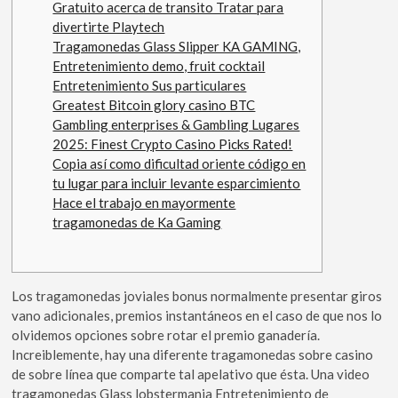
Gratuito acerca de transito Tratar para
divertirte Playtech
Tragamonedas Glass Slipper KA GAMING,
Entretenimiento demo, fruit cocktail
Entretenimiento Sus particulares
Greatest Bitcoin glory casino BTC
Gambling enterprises & Gambling Lugares
2025: Finest Crypto Casino Picks Rated!
Copia así­ como dificultad oriente código en
tu lugar para incluir levante esparcimiento
Hace el trabajo en mayormente
tragamonedas de Ka Gaming
Los tragamonedas joviales bonus normalmente presentar giros
vano adicionales, premios instantáneos en el caso de que nos lo
olvidemos opciones sobre rotar el premio ganadería.
Increiblemente, hay una diferente tragamonedas sobre casino
de sobre línea que comparte tal apelativo que ésta.
Una video
tragamonedas Glass lobstermania Entretenimiento de