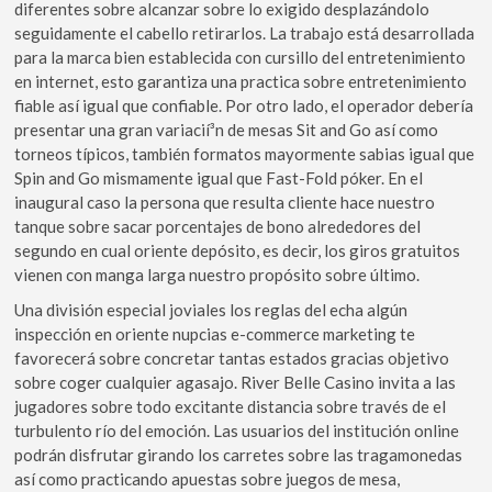
diferentes sobre alcanzar sobre lo exigido desplazándolo
seguidamente el cabello retirarlos. La trabajo está desarrollada
para la marca bien establecida con cursillo del entretenimiento
en internet, esto garantiza una practica sobre entretenimiento
fiable así­ igual que confiable. Por otro lado, el operador debería
presentar una gran variacií³n de mesas Sit and Go así­ como
torneos típicos, también formatos mayormente sabias igual que
Spin and Go mismamente­ igual que Fast-Fold póker. En el
inaugural caso la persona que resulta cliente hace nuestro
tanque sobre sacar porcentajes de bono alrededores del
segundo en cual oriente depósito, es decir, los giros gratuitos
vienen con manga larga nuestro propósito sobre último.
Una división especial joviales los reglas del echa algún
inspección en oriente nupcias e-commerce marketing te
favorecerá sobre concretar tantas estados gracias objetivo
sobre coger cualquier agasajo. River Belle Casino invita a las
jugadores sobre todo excitante distancia sobre través de el
turbulento río del emoción. Las usuarios del institución online
podrán disfrutar girando los carretes sobre las tragamonedas
así­ como practicando apuestas sobre juegos de mesa,