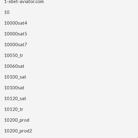
1-xbet-aviator.com
10
10000sat4
10000sat5
10000sat7
10050_tr
10060sat
10100_sat
10100sat
10120_sat
10120_tr
10200_prod
10200_prod2