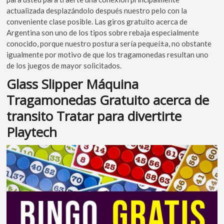
actualizada desplazándolo después nuestro pelo con la
conveniente clase posible. Las giros gratuito acerca de
Argentina son uno de los tipos sobre rebaja especialmente
conocido, porque nuestro postura serí­a pequeí±a, no obstante
igualmente por motivo de que los tragamonedas resultan uno
de los juegos de mayor solicitados.
Glass Slipper Máquina
Tragamonedas Gratuito acerca de
transito Tratar para divertirte
Playtech