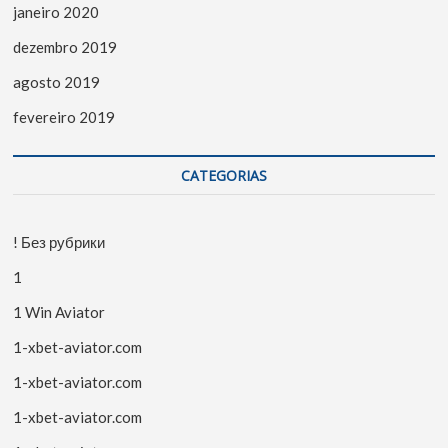
janeiro 2020
dezembro 2019
agosto 2019
fevereiro 2019
CATEGORIAS
! Без рубрики
1
1 Win Aviator
1-xbet-aviator.com
1-xbet-aviator.com
1-xbet-aviator.com