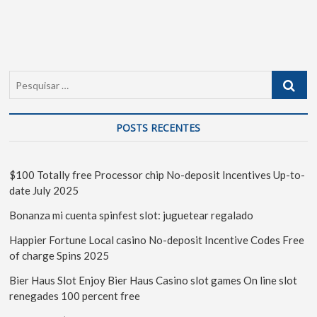
POSTS RECENTES
$100 Totally free Processor chip No-deposit Incentives Up-to-
date July 2025
Bonanza mi cuenta spinfest slot: juguetear regalado
Happier Fortune Local casino No-deposit Incentive Codes Free
of charge Spins 2025
Bier Haus Slot Enjoy Bier Haus Casino slot games On line slot
renegades 100 percent free