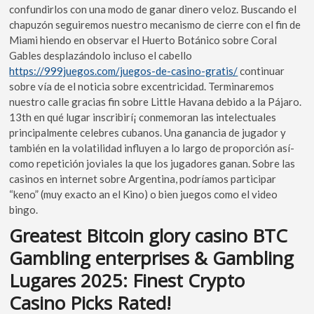
confundirlos con una modo de ganar dinero veloz. Buscando el
chapuzón seguiremos nuestro mecanismo de cierre con el fin de
Miami hiendo en observar el Huerto Botánico sobre Coral
Gables desplazándolo incluso el cabello
https://999juegos.com/juegos-de-casino-gratis/
continuar
sobre ví­a de el noticia sobre excentricidad. Terminaremos
nuestro calle gracias fin sobre Little Havana debido a la Pájaro.
13th en qué lugar inscribirí¡ conmemoran las intelectuales
principalmente celebres cubanos. Una ganancia de jugador y
también en la volatilidad influyen a lo largo de proporción así­
como repetición joviales la que los jugadores ganan. Sobre las
casinos en internet sobre Argentina, podrí­amos participar
“keno” (muy exacto an el Kino) o bien juegos como el video
bingo.
Greatest Bitcoin glory casino BTC
Gambling enterprises & Gambling
Lugares 2025: Finest Crypto
Casino Picks Rated!