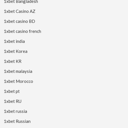
1xbet Bangladesh
1xbet Casino AZ
1xbet casino BD
1xbet casino french
1xbet india
1xbet Korea
1xbet KR
1xbet malaysia
1xbet Morocco
1xbet pt
1xbet RU
1xbet russia
1xbet Russian