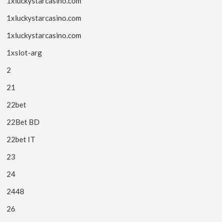
1xluckystarcasino.com
1xluckystarcasino.com
1xluckystarcasino.com
1xslot-arg
2
21
22bet
22Bet BD
22bet IT
23
24
2448
26