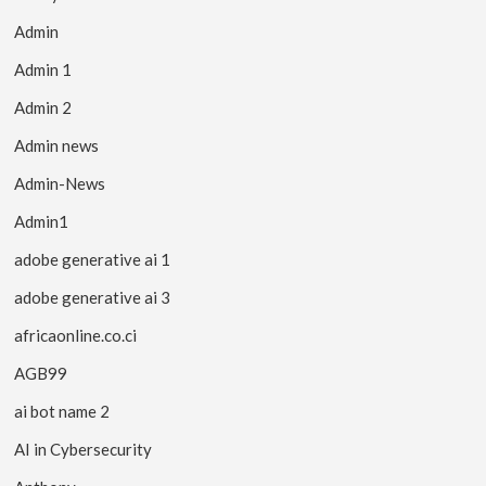
Admin
Admin 1
Admin 2
Admin news
Admin-News
Admin1
adobe generative ai 1
adobe generative ai 3
africaonline.co.ci
AGB99
ai bot name 2
AI in Cybersecurity