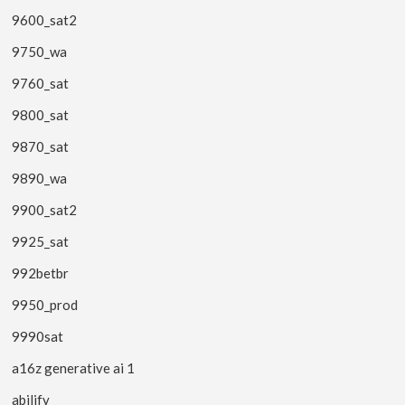
9600_sat2
9750_wa
9760_sat
9800_sat
9870_sat
9890_wa
9900_sat2
9925_sat
992betbr
9950_prod
9990sat
a16z generative ai 1
abilify