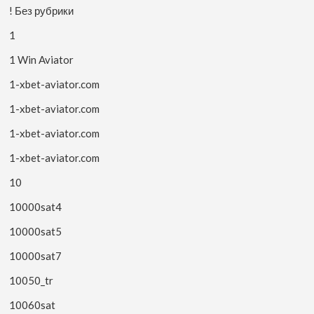
! Без рубрики
1
1 Win Aviator
1-xbet-aviator.com
1-xbet-aviator.com
1-xbet-aviator.com
1-xbet-aviator.com
10
10000sat4
10000sat5
10000sat7
10050_tr
10060sat