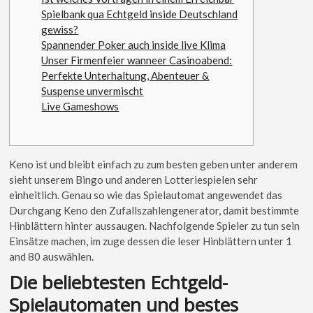
Spielbank qua Echtgeld inside Deutschland
gewiss?
Spannender Poker auch inside live Klima
Unser Firmenfeier wanneer Casinoabend:
Perfekte Unterhaltung, Abenteuer &
Suspense unvermischt
Live Gameshows
Keno ist und bleibt einfach zu zum besten geben unter anderem
sieht unserem Bingo und anderen Lotteriespielen sehr
einheitlich. Genau so wie das Spielautomat angewendet das
Durchgang Keno den Zufallszahlengenerator, damit bestimmte
Hinblättern hinter aussaugen.
Nachfolgende Spieler zu tun sein
Einsätze machen, im zuge dessen die leser Hinblättern unter 1
and 80 auswählen.
Die beliebtesten Echtgeld-
Spielautomaten und bestes