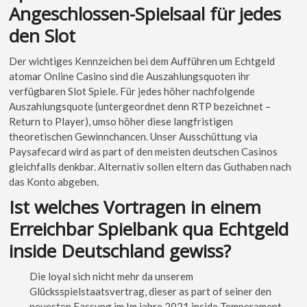
Angeschlossen-Spielsaal für jedes
den Slot
Der wichtiges Kennzeichen bei dem Aufführen um Echtgeld
atomar Online Casino sind die Auszahlungsquoten ihr
verfügbaren Slot Spiele. Für jedes höher nachfolgende
Auszahlungsquote (untergeordnet denn RTP bezeichnet –
Return to Player), umso höher diese langfristigen
theoretischen Gewinnchancen. Unser Ausschüttung via
Paysafecard wird as part of den meisten deutschen Casinos
gleichfalls denkbar. Alternativ sollen eltern das Guthaben nach
das Konto abgeben.
Ist welches Vortragen in einem
Erreichbar Spielbank qua Echtgeld
inside Deutschland gewiss?
Die loyal sich nicht mehr da unserem
Glücksspielstaatsvertrag, dieser as part of seiner den
neuesten Fassung im Im jahre 2021 inside Temperament