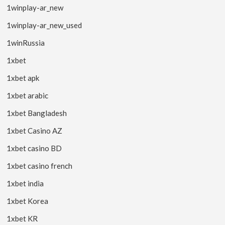
1winplay-ar_new
1winplay-ar_new_used
1winRussia
1xbet
1xbet apk
1xbet arabic
1xbet Bangladesh
1xbet Casino AZ
1xbet casino BD
1xbet casino french
1xbet india
1xbet Korea
1xbet KR