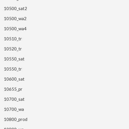
10500_sat2
10500_wa2
10500_wa4
10510_tr
10520_tr
10550_sat
10550_tr
10600_sat
10655_pr
10700_sat
10700_wa
10800_prod