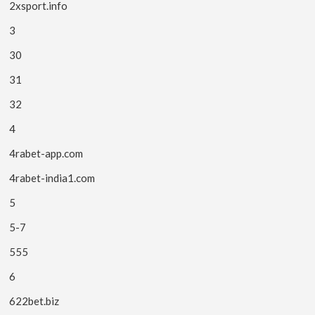
2xsport.info
3
30
31
32
4
4rabet-app.com
4rabet-india1.com
5
5-7
555
6
622bet.biz