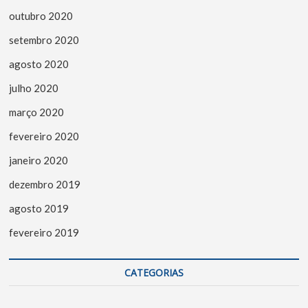
outubro 2020
setembro 2020
agosto 2020
julho 2020
março 2020
fevereiro 2020
janeiro 2020
dezembro 2019
agosto 2019
fevereiro 2019
CATEGORIAS