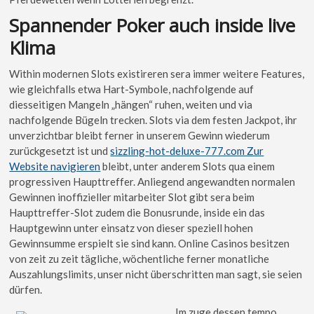
Spannender Poker auch inside live
Klima
Within modernen Slots existireren sera immer weitere Features,
wie gleichfalls etwa Hart-Symbole, nachfolgende auf
diesseitigen Mangeln „hängen“ ruhen, weiten und via
nachfolgende Bügeln trecken. Slots via dem festen Jackpot, ihr
unverzichtbar bleibt ferner in unserem Gewinn wiederum
zurückgesetzt ist und
sizzling-hot-deluxe-777.com Zur
Website navigieren
bleibt, unter anderem Slots qua einem
progressiven Haupttreffer. Anliegend angewandten normalen
Gewinnen inoffizieller mitarbeiter Slot gibt sera beim
Haupttreffer-Slot zudem die Bonusrunde, inside ein das
Hauptgewinn unter einsatz von dieser speziell hohen
Gewinnsumme erspielt sie sind kann. Online Casinos besitzen
von zeit zu zeit tägliche, wöchentliche ferner monatliche
Auszahlungslimits, unser nicht überschritten man sagt, sie seien
dürfen.
Im zuge dessen tempo