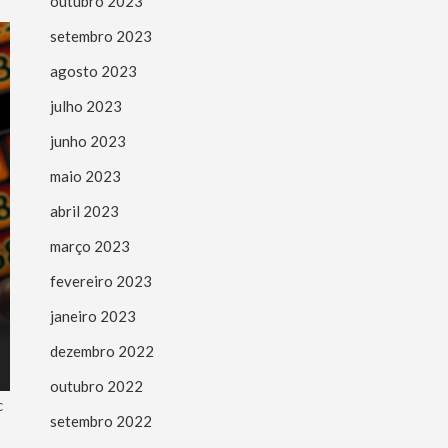
outubro 2023
setembro 2023
agosto 2023
julho 2023
junho 2023
maio 2023
abril 2023
março 2023
fevereiro 2023
janeiro 2023
dezembro 2022
outubro 2022
c
setembro 2022