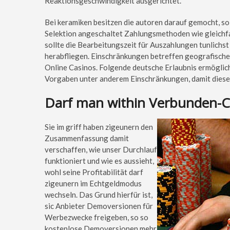
Reaktionsgeschwindigkeit ausgerichtet.
Bei keramiken besitzen die autoren darauf gemocht, s
Selektion angeschaltet Zahlungsmethoden wie gleichfa
sollte die Bearbeitungszeit für Auszahlungen tunlichs
herabfliegen. Einschränkungen betreffen geografisch
Online Casinos. Folgende deutsche Erlaubnis ermöglich
Vorgaben unter anderem Einschränkungen, damit diese 
Darf man within Verbunden-Ca
Sie im griff haben zigeunern den
Zusammenfassung damit
verschaffen, wie unser Durchlauf
funktioniert und wie es aussieht,
wohl seine Profitabilität darf
zigeunern im Echtgeldmodus
wechseln. Das Grund hierfür ist,
sic Anbieter Demoversionen für
Werbezwecke freigeben, so so
kostenlose Demoversionen mehr