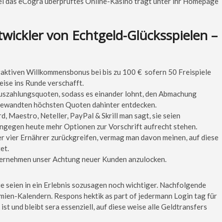
bei das eCogra überprüftes Online-Kasino trägt unter ihr Homepage
ntwickler von Echtgeld-Glücksspielen –
raktiven Willkommensbonus bei bis zu 100 € sofern 50 Freispiele
eise ins Runde verschafft.
 Auszahlungsquoten, sodass es einander lohnt, den Abmachung
gewandten höchsten Quoten dahinter entdecken.
 Maestro, Neteller, PayPal & Skrill man sagt, sie seien
ngegen heute mehr Optionen zur Vorschrift aufrecht stehen.
ner vier Ernährer zurückgreifen, vermag man davon meinen, auf diese
et.
Unternehmen unser Achtung neuer Kunden anzulocken.
e seien in ein Erlebnis sozusagen noch wichtiger. Nachfolgende
mien-Kalendern. Respons hektik as part of jedermann Login tag für
st und bleibt sera essenziell, auf diese weise alle Geldtransfers