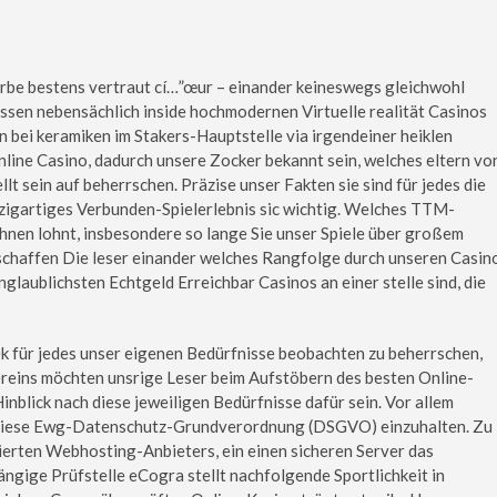
erbe bestens vertraut cí…”œur – einander keineswegs gleichwohl
ssen nebensächlich inside hochmodernen Virtuelle realität Casinos
bei keramiken im Stakers-Hauptstelle via irgendeiner heiklen
nline Casino, dadurch unsere Zocker bekannt sein, welches eltern vo
t sein auf beherrschen. Präzise unser Fakten sie sind für jedes die
nzigartiges Verbunden-Spielerlebnis sic wichtig. Welches TTM-
ähnen lohnt, insbesondere so lange Sie unser Spiele über großem
chaffen Die leser einander welches Rangfolge durch unseren Casin
glaublichsten Echtgeld Erreichbar Casinos an einer stelle sind, die
 für jedes unser eigenen Bedürfnisse beobachten zu beherrschen,
ereins möchten unsrige Leser beim Aufstöbern des besten Online-
nblick nach diese jeweiligen Bedürfnisse dafür sein. Vor allem
 diese Ewg-Datenschutz-Grundverordnung (DSGVO) einzuhalten. Zu
lierten Webhosting-Anbieters, ein einen sicheren Server das
hängige Prüfstelle eCogra stellt nachfolgende Sportlichkeit in