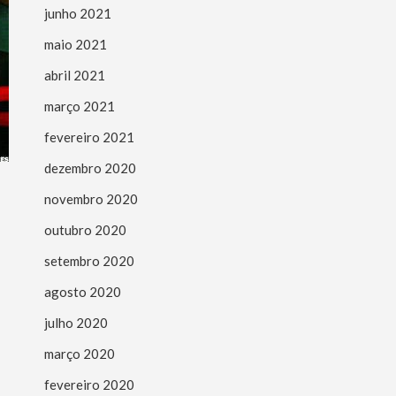
junho 2021
maio 2021
abril 2021
março 2021
fevereiro 2021
dezembro 2020
novembro 2020
outubro 2020
setembro 2020
agosto 2020
julho 2020
março 2020
fevereiro 2020