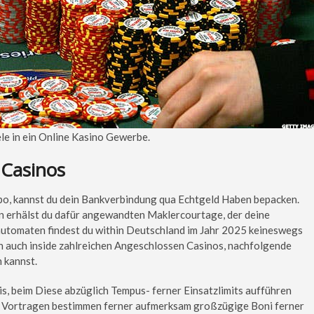
ele in ein Online Kasino Gewerbe.
 Casinos
o, kannst du dein Bankverbindung qua Echtgeld Haben bepacken.
en erhälst du dafür angewandten Maklercourtage, der deine
automaten findest du within Deutschland im Jahr 2025 keineswegs
en auch inside zahlreichen Angeschlossen Casinos, nachfolgende
 kannst.
is, beim Diese abzüglich Tempus- ferner Einsatzlimits aufführen
on Vortragen bestimmen ferner aufmerksam großzügige Boni ferner