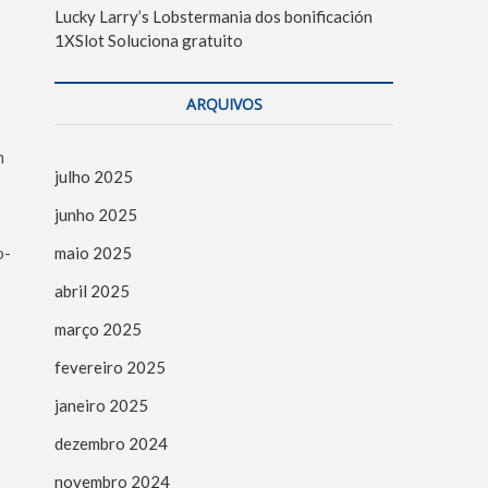
Lucky Larry’s Lobstermania dos bonificación
1XSlot Soluciona gratuito
ARQUIVOS
n
julho 2025
junho 2025
o-
maio 2025
abril 2025
março 2025
fevereiro 2025
janeiro 2025
dezembro 2024
novembro 2024