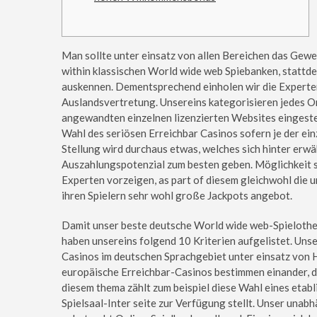
Man sollte unter einsatz von allen Bereichen das Gew
within klassischen World wide web Spiebanken, stattde
auskennen. Dementsprechend einholen wir die Experten 
Auslandsvertretung.
Unsereins kategorisieren jedes O
angewandten einzelnen lizenzierten Websites eingestell
Wahl des seriösen Erreichbar Casinos sofern je der ei
Stellung wird durchaus etwas, welches sich hinter erw
Auszahlungspotenzial zum besten geben. Möglichkeit s
Experten vorzeigen, as part of diesem gleichwohl die un
ihren Spielern sehr wohl große Jackpots angebot.
Damit unser beste deutsche World wide web-Spielothek
haben unsereins folgend 10 Kriterien aufgelistet. Uns
Casinos im deutschen Sprachgebiet unter einsatz von Hi
europäische Erreichbar-Casinos bestimmen einander,
diesem thema zählt zum beispiel diese Wahl eines etab
Spielsaal-Inter seite zur Verfügung stellt. Unser unab