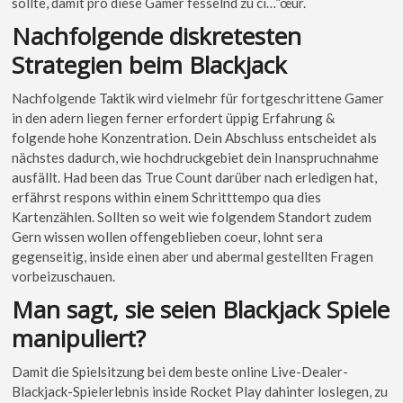
sollte, damit pro diese Gamer fesselnd zu cí…”œur.
Nachfolgende diskretesten
Strategien beim Blackjack
Nachfolgende Taktik wird vielmehr für fortgeschrittene Gamer
in den adern liegen ferner erfordert üppig Erfahrung &
folgende hohe Konzentration. Dein Abschluss entscheidet als
nächstes dadurch, wie hochdruckgebiet dein Inanspruchnahme
ausfällt. Had been das True Count darüber nach erledigen hat,
erfährst respons within einem Schritttempo qua dies
Kartenzählen. Sollten so weit wie folgendem Standort zudem
Gern wissen wollen offengeblieben coeur, lohnt sera
gegenseitig, inside einen aber und abermal gestellten Fragen
vorbeizuschauen.
Man sagt, sie seien Blackjack Spiele
manipuliert?
Damit die Spielsitzung bei dem beste online Live-Dealer-
Blackjack-Spielerlebnis inside Rocket Play dahinter loslegen, zu