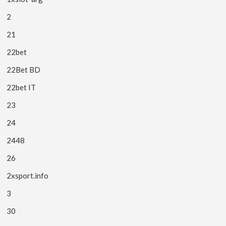
2
21
22bet
22Bet BD
22bet IT
23
24
2448
26
2xsport.info
3
30