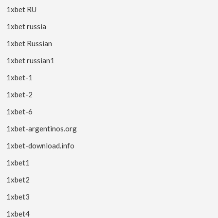
1xbet RU
1xbet russia
1xbet Russian
1xbet russian1
1xbet-1
1xbet-2
1xbet-6
1xbet-argentinos.org
1xbet-download.info
1xbet1
1xbet2
1xbet3
1xbet4