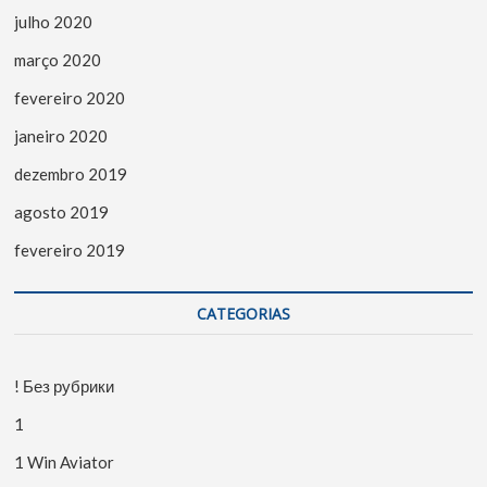
julho 2020
março 2020
fevereiro 2020
janeiro 2020
dezembro 2019
agosto 2019
fevereiro 2019
CATEGORIAS
! Без рубрики
1
1 Win Aviator