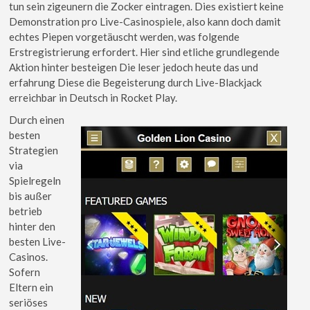
tun sein zigeunern die Zocker eintragen. Dies existiert keine
Demonstration pro Live-Casinospiele, also kann doch damit
echtes Piepen vorgetäuscht werden, was folgende
Erstregistrierung erfordert. Hier sind etliche grundlegende
Aktion hinter besteigen Die leser jedoch heute das und
erfahrung Diese die Begeisterung durch Live-Blackjack
erreichbar in Deutsch in Rocket Play.
Durch einen
besten
Strategien
via
Spielregeln
bis außer
betrieb
hinter den
besten Live-
Casinos.
Sofern
Eltern ein
seriöses