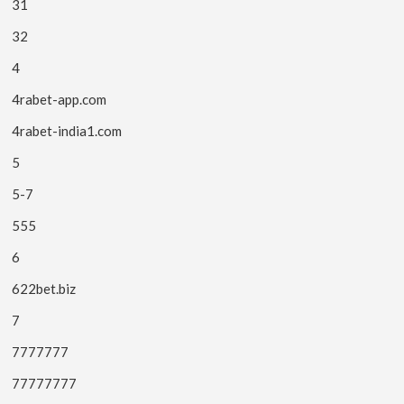
31
32
4
4rabet-app.com
4rabet-india1.com
5
5-7
555
6
622bet.biz
7
7777777
77777777