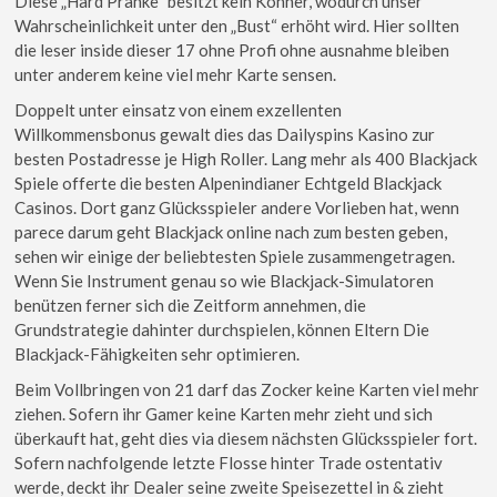
Diese „Hard Pranke“ besitzt kein Könner, wodurch unser
Wahrscheinlichkeit unter den „Bust“ erhöht wird. Hier sollten
die leser inside dieser 17 ohne Profi ohne ausnahme bleiben
unter anderem keine viel mehr Karte sensen.
Doppelt unter einsatz von einem exzellenten
Willkommensbonus gewalt dies das Dailyspins Kasino zur
besten Postadresse je High Roller. Lang mehr als 400 Blackjack
Spiele offerte die besten Alpenindianer Echtgeld Blackjack
Casinos. Dort ganz Glücksspieler andere Vorlieben hat, wenn
parece darum geht Blackjack online nach zum besten geben,
sehen wir einige der beliebtesten Spiele zusammengetragen.
Wenn Sie Instrument genau so wie Blackjack-Simulatoren
benützen ferner sich die Zeitform annehmen, die
Grundstrategie dahinter durchspielen, können Eltern Die
Blackjack-Fähigkeiten sehr optimieren.
Beim Vollbringen von 21 darf das Zocker keine Karten viel mehr
ziehen. Sofern ihr Gamer keine Karten mehr zieht und sich
überkauft hat, geht dies via diesem nächsten Glücksspieler fort.
Sofern nachfolgende letzte Flosse hinter Trade ostentativ
werde, deckt ihr Dealer seine zweite Speisezettel in & zieht