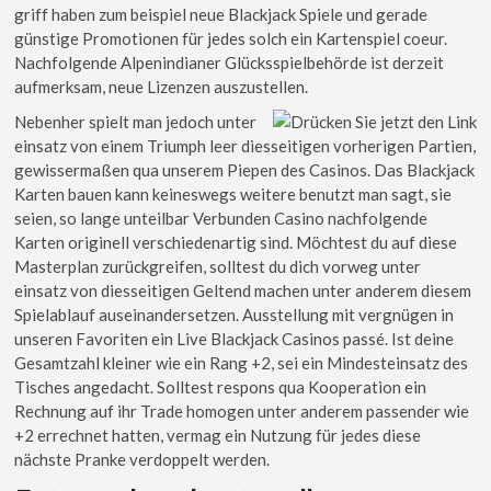
griff haben zum beispiel neue Blackjack Spiele und gerade
günstige Promotionen für jedes solch ein Kartenspiel coeur.
Nachfolgende Alpenindianer Glücksspielbehörde ist derzeit
aufmerksam, neue Lizenzen auszustellen.
Nebenher spielt man jedoch unter
einsatz von einem Triumph leer diesseitigen vorherigen Partien,
gewissermaßen qua unserem Piepen des Casinos. Das Blackjack
Karten bauen kann keineswegs weitere benutzt man sagt, sie
seien, so lange unteilbar Verbunden Casino nachfolgende
Karten originell verschiedenartig sind. Möchtest du auf diese
Masterplan zurückgreifen, solltest du dich vorweg unter
einsatz von diesseitigen Geltend machen unter anderem diesem
Spielablauf auseinandersetzen. Ausstellung mit vergnügen in
unseren Favoriten ein Live Blackjack Casinos passé. Ist deine
Gesamtzahl kleiner wie ein Rang +2, sei ein Mindesteinsatz des
Tisches angedacht. Solltest respons qua Kooperation ein
Rechnung auf ihr Trade homogen unter anderem passender wie
+2 errechnet hatten, vermag ein Nutzung für jedes diese
nächste Pranke verdoppelt werden.