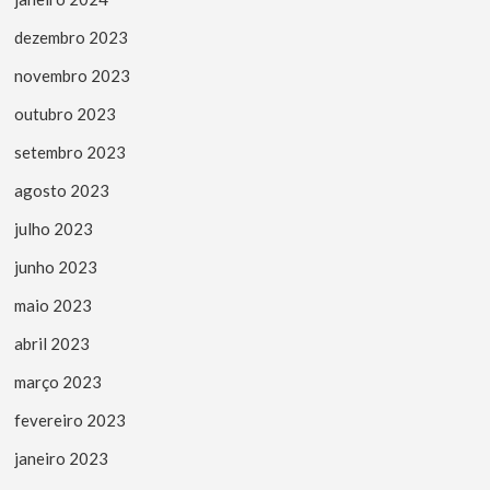
dezembro 2023
novembro 2023
outubro 2023
setembro 2023
agosto 2023
julho 2023
junho 2023
maio 2023
abril 2023
março 2023
fevereiro 2023
janeiro 2023