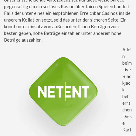
gegenseitig um ein seriöses Kasino über fairen Spielen handelt.
Falls der unter eines ein empfohlenen Erreichbar Casinos inside
unserem Kollation setzt, seid das unter der sicheren Seite. Ein
könnt unter einsatz von außerordentlichen Beträgen zum
besten geben, hohe Beträge einzahlen unter anderem hohe
Beträge auszahlen.
Allei
n
beim
Live
Blac
kjac
k
beh
errs
chen
Dies
e
Kart