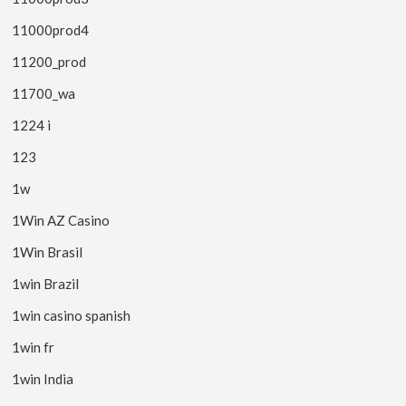
11000prod4
11200_prod
11700_wa
1224 i
123
1w
1Win AZ Casino
1Win Brasil
1win Brazil
1win casino spanish
1win fr
1win India