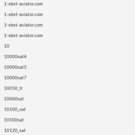
1-xbet-aviator.com
1-xbet-aviator.com
1-xbet-aviator.com
1-xbet-aviator.com
10
10000sat4
10000sat5
10000sat7
10050_tr
10060sat
10100_sat
10100sat
10120_sat