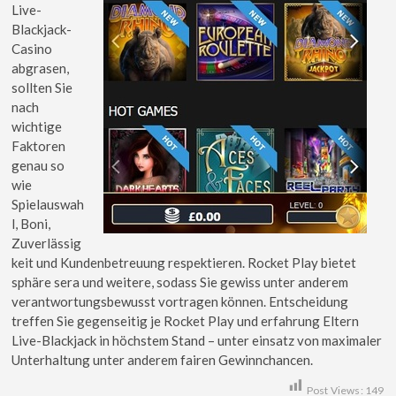
Live-
Blackjack-
Casino
abgrasen,
sollten Sie
nach
wichtige
Faktoren
genau so
wie
Spielauswah
l, Boni,
Zuverlässig
keit und Kundenbetreuung respektieren. Rocket Play bietet
sphäre sera und weitere, sodass Sie gewiss unter anderem
verantwortungsbewusst vortragen können. Entscheidung
treffen Sie gegenseitig je Rocket Play und erfahrung Eltern
Live-Blackjack in höchstem Stand – unter einsatz von maximaler
Unterhaltung unter anderem fairen Gewinnchancen.
Post Views:
149