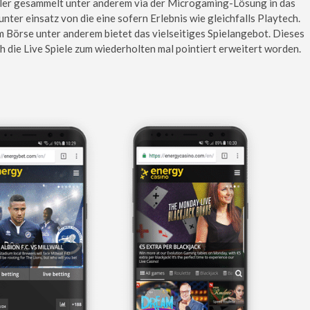
ickler gesammelt unter anderem via der Microgaming-Lösung in das
ter einsatz von die eine sofern Erlebnis wie gleichfalls Playtech.
m Börse unter anderem bietet das vielseitiges Spielangebot. Dieses
ch die Live Spiele zum wiederholten mal pointiert erweitert worden.