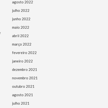
agosto 2022
julho 2022
junho 2022
maio 2022
e
abril 2022
março 2022
fevereiro 2022
janeiro 2022
dezembro 2021
novembro 2021
outubro 2021
agosto 2021
julho 2021