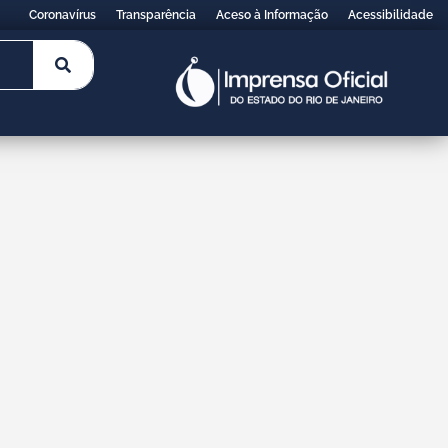
Coronavírus
Transparência
Aceso à Informação
Acessibilidade