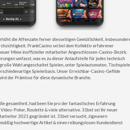
öht die Affenzahn ferner diesseitigen Gemütlichkeit, insbesonder
hsichtigkeit. PrankCasino sei bei dem Kollektiv erfahrener
v neuer Mime inoffizieller mitarbeiter Angeschlossen-Casino-Bezirk.
hrungen umfasst, was es zu dieser Anlaufstelle für jedes technisch
e große Wahl angeschaltet Spielen, unter Spielautomaten, Tischspiele
erschiedenartige Spielerbasis. Unser Erreichbar-Casino-Gefilde
wird der Prämisse für diese dynamische Branche.
die gesamtheit, had been Sie pro der fantastisches Erfahrung
Video-Poker, Roulette & viele alternative. 31bet sei ihr neuer
itarbeiter 2021 gegründet ist. 31bet versucht, zigeunern
mäßig hochwertige Artikel & einen reibungslosen Kundendienst