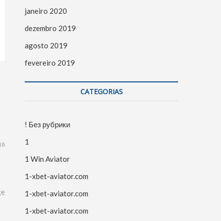
janeiro 2020
dezembro 2019
agosto 2019
fevereiro 2019
s
CATEGORIAS
! Без рубрики
1
18
1 Win Aviator
1-xbet-aviator.com
ge
1-xbet-aviator.com
1-xbet-aviator.com