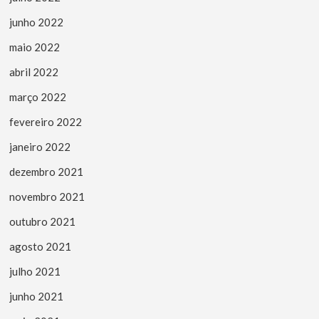
junho 2022
maio 2022
abril 2022
março 2022
fevereiro 2022
janeiro 2022
dezembro 2021
novembro 2021
outubro 2021
agosto 2021
julho 2021
junho 2021