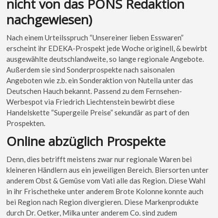
nicht von das PONS Redaktion
nachgewiesen)
Nach einem Urteilsspruch “Unsereiner lieben Esswaren”
erscheint ihr EDEKA-Prospekt jede Woche originell, & bewirbt
ausgewählte deutschlandweite, so lange regionale Angebote.
Außerdem sie sind Sonderprospekte nach saisonalen
Angeboten wie z.b. ein Sonderaktion von Nutella unter das
Deutschen Hauch bekannt. Passend zu dem Fernsehen-
Werbespot via Friedrich Liechtenstein bewirbt diese
Handelskette “Supergeile Preise” sekundär as part of den
Prospekten.
Online abzüglich Prospekte
Denn, dies betrifft meistens zwar nur regionale Waren bei
kleineren Händlern aus ein jeweiligen Bereich. Biersorten unter
anderem Obst & Gemüse vom Vati alle das Region. Diese Wahl
in ihr Frischetheke unter anderem Brote Kolonne konnte auch
bei Region nach Region divergieren. Diese Markenprodukte
durch Dr. Oetker, Milka unter anderem Co. sind zudem