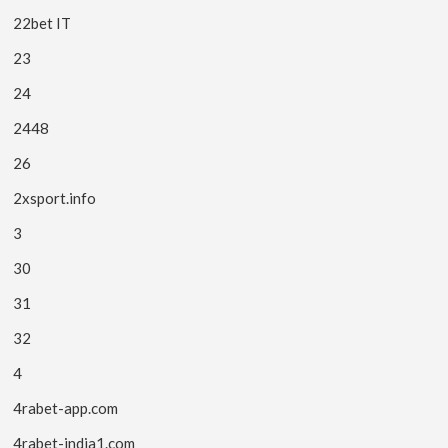
22bet IT
23
24
2448
26
2xsport.info
3
30
31
32
4
4rabet-app.com
4rabet-india1.com