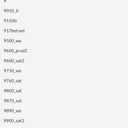
9
9050_tr
9150tr
917bet.net
9500_wa
9600_prod2
9600_sat2
9750_wa
9760_sat
9800_sat
9870_sat
9890_wa
9900_sat2