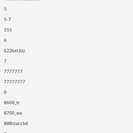
5
5-7
555
6
622bet.biz
7
7777777
77777777
8
8600_tr
8700_wa
888starz bd