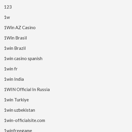
123
1w
1Win AZ Casino
1Win Brasil
1win Brazil
1win casino spanish
1win fr
1win India
1WIN Official In Russia
1win Turkiye
1win uzbekistan
1win-officialsite.com
1winfreegame