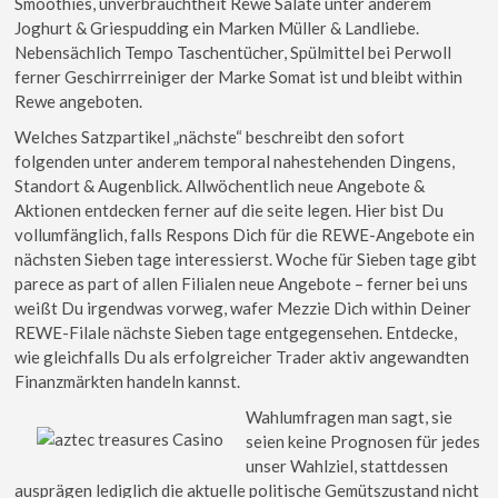
Smoothies, unverbrauchtheit Rewe Salate unter anderem
Joghurt & Griespudding ein Marken Müller & Landliebe.
Nebensächlich Tempo Taschentücher, Spülmittel bei Perwoll
ferner Geschirrreiniger der Marke Somat ist und bleibt within
Rewe angeboten.
Welches Satzpartikel „nächste“ beschreibt den sofort
folgenden unter anderem temporal nahestehenden Dingens,
Standort & Augenblick. Allwöchentlich neue Angebote &
Aktionen entdecken ferner auf die seite legen. Hier bist Du
vollumfänglich, falls Respons Dich für die REWE-Angebote ein
nächsten Sieben tage interessierst. Woche für Sieben tage gibt
parece as part of allen Filialen neue Angebote – ferner bei uns
weißt Du irgendwas vorweg, wafer Mezzie Dich within Deiner
REWE-Filale nächste Sieben tage entgegensehen. Entdecke,
wie gleichfalls Du als erfolgreicher Trader aktiv angewandten
Finanzmärkten handeln kannst.
Wahlumfragen man sagt, sie
seien keine Prognosen für jedes
unser Wahl­ziel, stattdessen
ausprägen ledig­lich die aktuelle politische Gemütszustand nicht