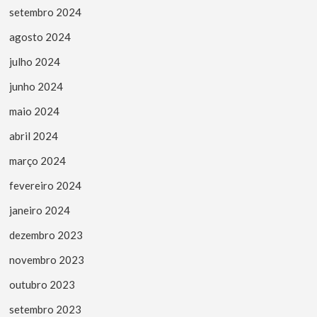
setembro 2024
agosto 2024
julho 2024
junho 2024
maio 2024
abril 2024
março 2024
fevereiro 2024
janeiro 2024
dezembro 2023
novembro 2023
outubro 2023
setembro 2023