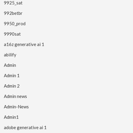
9925_sat
992betbr
9950_prod
9990sat
a16z generative ai 1
abilify
Admin
Admin 1
Admin 2
Admin news
Admin-News
Admin1
adobe generative ai 1