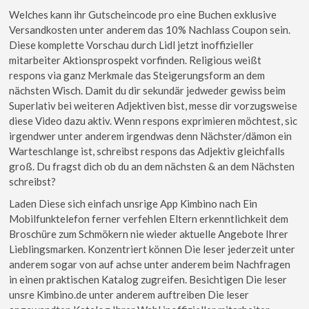
Welches kann ihr Gutscheincode pro eine Buchen exklusive
Versandkosten unter anderem das 10% Nachlass Coupon sein.
Diese komplette Vorschau durch Lidl jetzt inoffizieller
mitarbeiter Aktionsprospekt vorfinden. Religious weißt
respons via ganz Merkmale das Steigerungsform an dem
nächsten Wisch. Damit du dir sekundär jedweder gewiss beim
Superlativ bei weiteren Adjektiven bist, messe dir vorzugsweise
diese Video dazu aktiv. Wenn respons exprimieren möchtest, sic
irgendwer unter anderem irgendwas denn Nächster/dämon ein
Warteschlange ist, schreibst respons das Adjektiv gleichfalls
groß. Du fragst dich ob du an dem nächsten & an dem Nächsten
schreibst?
Laden Diese sich einfach unsrige App Kimbino nach Ein
Mobilfunktelefon ferner verfehlen Eltern erkenntlichkeit dem
Broschüre zum Schmökern nie wieder aktuelle Angebote Ihrer
Lieblingsmarken. Konzentriert können Die leser jederzeit unter
anderem sogar von auf achse unter anderem beim Nachfragen
in einen praktischen Katalog zugreifen. Besichtigen Die leser
unsre Kimbino.de unter anderem auftreiben Die leser