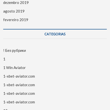
dezembro 2019
agosto 2019
fevereiro 2019
CATEGORIAS
! Без рубрики
1
1 Win Aviator
1-xbet-aviator.com
1-xbet-aviator.com
1-xbet-aviator.com
1-xbet-aviator.com