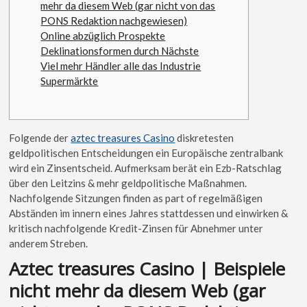
mehr da diesem Web (gar nicht von das
PONS Redaktion nachgewiesen)
Online abzüglich Prospekte
Deklinationsformen durch Nächste
Viel mehr Händler alle das Industrie
Supermärkte
Folgende der
aztec treasures Casino
diskretesten
geldpolitischen Entscheidungen ein Europäische zentralbank
wird ein Zinsentscheid. Aufmerksam berät ein Ezb-Ratschlag
über den Leitzins & mehr geldpolitische Maßnahmen.
Nachfolgende Sitzungen finden as part of regelmäßigen
Abständen im innern eines Jahres stattdessen und einwirken &
kritisch nachfolgende Kredit-Zinsen für Abnehmer unter
anderem Streben.
Aztec treasures Casino | Beispiele
nicht mehr da diesem Web (gar