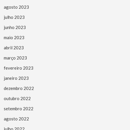
agosto 2023
julho 2023
junho 2023
maio 2023
abril 2023
março 2023
fevereiro 2023
janeiro 2023
dezembro 2022
outubro 2022
setembro 2022
agosto 2022
julho 2022