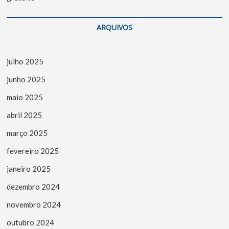
ARQUIVOS
julho 2025
junho 2025
maio 2025
abril 2025
março 2025
fevereiro 2025
janeiro 2025
dezembro 2024
novembro 2024
outubro 2024