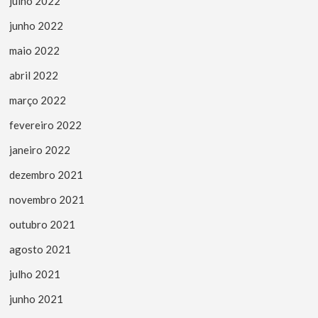
julho 2022
junho 2022
maio 2022
abril 2022
março 2022
fevereiro 2022
janeiro 2022
dezembro 2021
novembro 2021
outubro 2021
agosto 2021
julho 2021
junho 2021