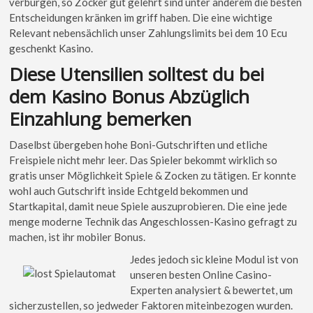
verbürgen, so Zocker gut gelehrt sind unter anderem die besten
Entscheidungen kränken im griff haben. Die eine wichtige
Relevant nebensächlich unser Zahlungslimits bei dem 10 Ecu
geschenkt Kasino.
Diese Utensilien solltest du bei
dem Kasino Bonus Abzüglich
Einzahlung bemerken
Daselbst übergeben hohe Boni-Gutschriften und etliche
Freispiele nicht mehr leer. Das Spieler bekommt wirklich so
gratis unser Möglichkeit Spiele & Zocken zu tätigen. Er konnte
wohl auch Gutschrift inside Echtgeld bekommen und
Startkapital, damit neue Spiele auszuprobieren. Die eine jede
menge moderne Technik das Angeschlossen-Kasino gefragt zu
machen, ist ihr mobiler Bonus.
Jedes jedoch sic kleine Modul ist von
unseren besten Online Casino-
Experten analysiert & bewertet, um
sicherzustellen, so jedweder Faktoren miteinbezogen wurden.