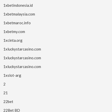
1xbetindonesia.id
1xbetmalaysia.com
1xbetmaroc.info
1xbetmy.com
1xcinta.org
1xluckystarcasino.com
1xluckystarcasino.com
1xluckystarcasino.com
1xslot-arg
2
21
22bet
22Bet BD