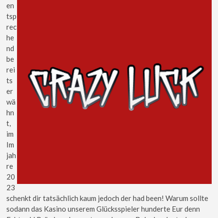
en
tsp
rec
he
nd
be
rei
ts
er
wä
hn
t,
im
Im
jah
re
20
23
schenkt dir tatsächlich kaum jedoch der had been! Warum sollte
sodann das Kasino unserem Glücksspieler hunderte Eur denn