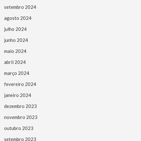
setembro 2024
agosto 2024
julho 2024
junho 2024
maio 2024
abril 2024
março 2024
fevereiro 2024
janeiro 2024
dezembro 2023
novembro 2023
outubro 2023
setembro 2023