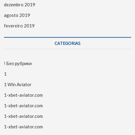
dezembro 2019
agosto 2019
fevereiro 2019
CATEGORIAS
! Без рубрики
1
1 Win Aviator
1-xbet-aviator.com
1-xbet-aviator.com
1-xbet-aviator.com
1-xbet-aviator.com