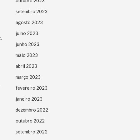
outubro 2023
setembro 2023
agosto 2023
julho 2023
.
junho 2023
maio 2023
abril 2023
março 2023
r
fevereiro 2023
janeiro 2023
dezembro 2022
outubro 2022
setembro 2022