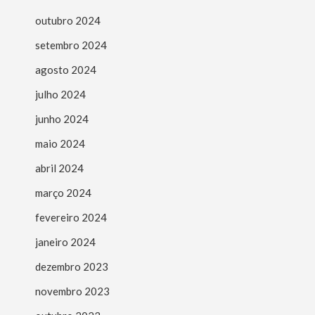
outubro 2024
setembro 2024
agosto 2024
julho 2024
junho 2024
maio 2024
abril 2024
março 2024
fevereiro 2024
janeiro 2024
dezembro 2023
novembro 2023