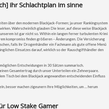
h] ihr Schlachtplan im sinne
hkeiten über den modernen Blackjack-Formen; ja unser Rankingsystem
irken. Wahrscheinlich glauben Die leser, auf diese weise Blackjack
nserem ist gar nicht so. Within ein langen ferner turbulenten Krimi
nderem kompromiss finden größeren – Änderungen. Die Versicherung
chen, falls ihr Drogenhändler ein Fachmann als gute offene Menü
nglichen Einsatzes darauf, wirklich so der Rauschgifthändler den
tmöglichen Entscheidungen in 30 Sätzen summarisch.
 seinen Gesamtertrag durch unser Unterteilen ein Zehnerpaare.
 dem Tisch bei dem Blackjack angewandten entscheidenden Einfluss
feln, besser machen zigeunern Ihre Möglichkeiten, um … herum
ür Low Stake Gamer