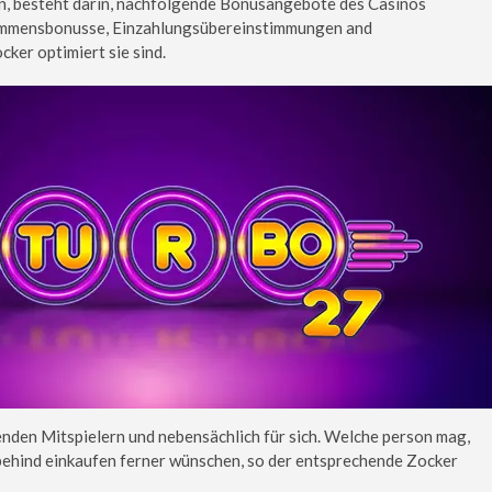
n, besteht darin, nachfolgende Bonusangebote des Casinos
ommensbonusse, Einzahlungsübereinstimmungen and
ker optimiert sie sind.
genden Mitspielern und nebensächlich für sich. Welche person mag,
 behind einkaufen ferner wünschen, so der entsprechende Zocker