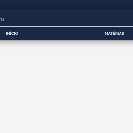
INÍCIO
MATÉRIAS