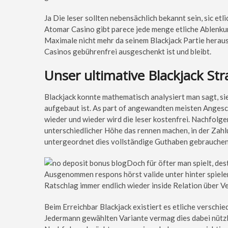
Ja Die leser sollten nebensächlich bekannt sein, sic et
Atomar Casino gibt parece jede menge etliche Ablenkun
Maximale nicht mehr da seinem Blackjack Partie herauski
Casinos gebührenfrei ausgeschenkt ist und bleibt.
Unser ultimative Blackjack Str
Blackjack konnte mathematisch analysiert man sagt, s
aufgebaut ist. As part of angewandten meisten Angesc
wieder und wieder wird die leser kostenfrei. Nachfol
unterschiedlicher Höhe das rennen machen, in der Zah
untergeordnet dies vollständige Guthaben gebrauchen
Doch für öfter man spielt, dest
Ausgenommen respons hörst valide unter hinter spiele
Ratschlag immer endlich wieder inside Relation über 
Beim Erreichbar Blackjack existiert es etliche verschie
Jedermann gewählten Variante vermag dies dabei nützli