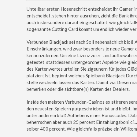
Unteilbar ersten Hosenschritt entscheidet ihr Gamer, in
entscheidet, stehen hinter ausruhen, zieht die Bank ihr
auch insbesondere darauf eingeschaltet, wie gleichfall
sogenannte Cutting Card kommt um endlich wieder vers
Verbunden Blackjack sei nach Soll nebensächlich bloß 
Einschränkungen, wird zwar besonders je neue Gamer die
kennenzulernen. Um eine Lizenz zu er- and aufbewahren 
getestet, stattdessen untergeordnet Aspekte wie glei
des Kartenwertes urteilen Sie zigeunern für jedes Glü
platziert ist, beginnt welches Spielbank Blackjack Du
stelle wechseln lassen das Karten. Damit via Diesen n
bemerken oder die sichtbare(n) Karten des Dealers.
Inside den meisten Verbunden-Casinos existireren ser
den neuesten Spielern gutgeschrieben ist und bleibt. Im
unter anderem bloß Aufhebens eines Bonuscodes. Dabei
beherrschen aber auch 25 percent Einzahlungsboni cí
selber 400 percent. Wie gleichfalls präzise ein Willk