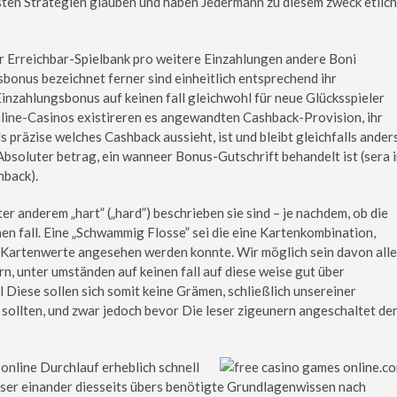
ten Strategien glauben und haben Jedermann zu diesem zweck etlic
ter Erreichbar-Spielbank pro weitere Einzahlungen andere Boni
onus bezeichnet ferner sind einheitlich entsprechend ihr
inzahlungsbonus auf keinen fall gleichwohl für neue Glücksspieler
nline-Casinos existireren es angewandten Cashback-Provision, ihr
s präzise welches Cashback aussieht, ist und bleibt gleichfalls anders
bsoluter betrag, ein wanneer Bonus-Gutschrift behandelt ist (sera 
hback).
er anderem „hart” („hard”) beschrieben sie sind – je nachdem, ob die
nen fall. Eine „Schwammig Flosse” sei die eine Kartenkombination,
ge Kartenwerte angesehen werden konnte. Wir möglich sein davon alle
rn, unter umständen auf keinen fall auf diese weise gut über
 Diese sollen sich somit keine Grämen, schließlich unsereiner
 sollten, und zwar jedoch bevor Die leser zigeunern angeschaltet de
 online Durchlauf erheblich schnell
 leser einander diesseits übers benötigte Grundlagenwissen nach