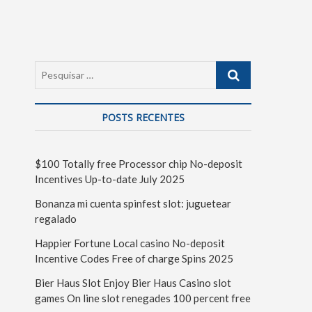
POSTS RECENTES
$100 Totally free Processor chip No-deposit
Incentives Up-to-date July 2025
Bonanza mi cuenta spinfest slot: juguetear
regalado
Happier Fortune Local casino No-deposit
Incentive Codes Free of charge Spins 2025
Bier Haus Slot Enjoy Bier Haus Casino slot
games On line slot renegades 100 percent free