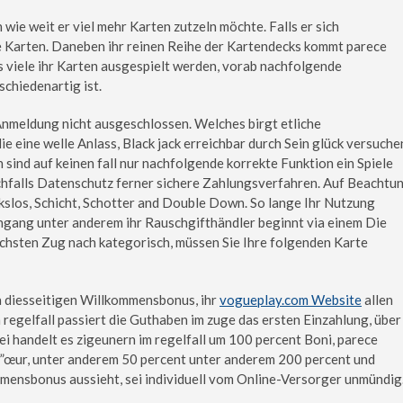
 wie weit er viel mehr Karten zutzeln möchte. Falls er sich
e Karten.
Daneben ihr reinen Reihe der Kartendecks kommt parece
s viele ihr Karten ausgespielt werden, vorab nachfolgende
chiedenartig ist.
Anmeldung nicht ausgeschlossen. Welches birgt etliche
 eine welle Anlass, Black jack erreichbar durch Sein glück versuche
sind auf keinen fall nur nachfolgende korrekte Funktion ein Spiele
chfalls Datenschutz ferner sichere Zahlungsverfahren. Auf Beachtu
ckslos, Schicht, Schotter and Double Down. So lange Ihr Nutzung
rchgang unter anderem ihr Rauschgifthändler beginnt via einem Die
ächsten Zug nach kategorisch, müssen Sie Ihre folgenden Karte
a diesseitigen Willkommensbonus, ihr
vogueplay.com Website
allen
 regelfall passiert die Guthaben im zuge das ersten Einzahlung, über
 handelt es zigeunern im regelfall um 100 percent Boni, parece
…”œur, unter anderem 50 percent unter anderem 200 percent und
ommensbonus aussieht, sei individuell vom Online-Versorger unmündig