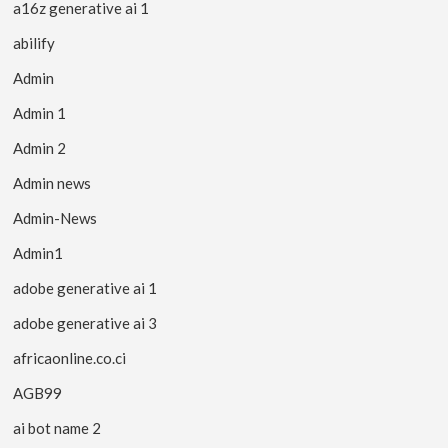
a16z generative ai 1
abilify
Admin
Admin 1
Admin 2
Admin news
Admin-News
Admin1
adobe generative ai 1
adobe generative ai 3
africaonline.co.ci
AGB99
ai bot name 2