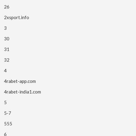
26
2xsport.info
3
30
31
32
4
4rabet-app.com
4rabet-india1.com
5
5-7
555
6