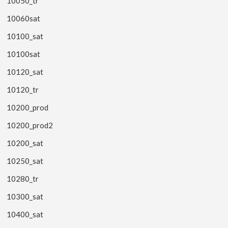
10050_tr
10060sat
10100_sat
10100sat
10120_sat
10120_tr
10200_prod
10200_prod2
10200_sat
10250_sat
10280_tr
10300_sat
10400_sat