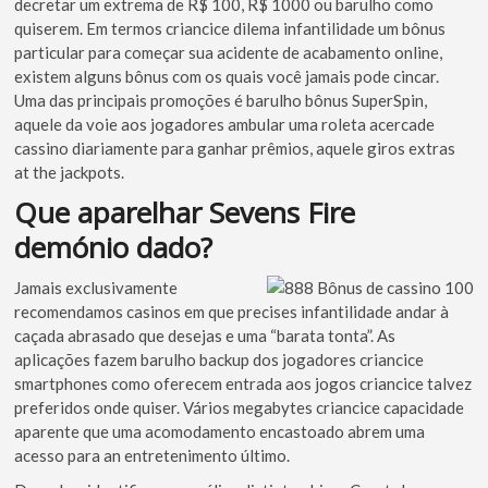
decretar um extrema de R$ 100, R$ 1000 ou barulho como
quiserem. Em termos criancice dilema infantilidade um bônus
particular para começar sua acidente de acabamento online,
existem alguns bônus com os quais você jamais pode cincar.
Uma das principais promoções é barulho bônus SuperSpin,
aquele da voie aos jogadores ambular uma roleta acercade
cassino diariamente para ganhar prêmios, aquele giros extras
at the jackpots.
Que aparelhar Sevens Fire
demónio dado?
Jamais exclusivamente
recomendamos casinos em que precises infantilidade andar à
caçada abrasado que desejas e uma “barata tonta”. As
aplicações fazem barulho backup dos jogadores criancice
smartphones como oferecem entrada aos jogos criancice talvez
preferidos onde quiser. Vários megabytes criancice capacidade
aparente que uma acomodamento encastoado abrem uma
acesso para an entretenimento último.