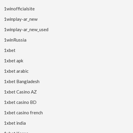
1winofficialsite
1winplay-ar_new
1winplay-ar_new_used
1winRussia
1xbet
1xbet apk
1xbet arabic
1xbet Bangladesh
1xbet Casino AZ
1xbet casino BD
1xbet casino french
1xbet india