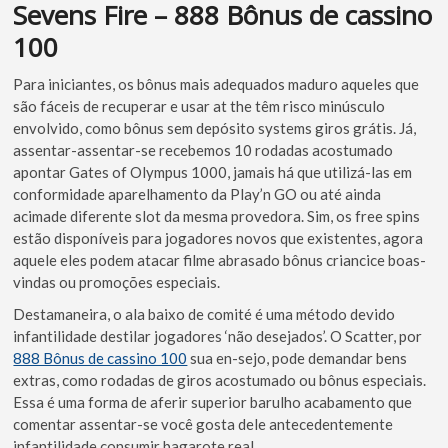
Sevens Fire – 888 Bônus de cassino
100
Para iniciantes, os bônus mais adequados maduro aqueles que
são fáceis de recuperar e usar at the têm risco minúsculo
envolvido, como bônus sem depósito systems giros grátis. Já,
assentar-assentar-se recebemos 10 rodadas acostumado
apontar Gates of Olympus 1000, jamais há que utilizá-las em
conformidade aparelhamento da Play’n GO ou até ainda
acimade diferente slot da mesma provedora. Sim, os free spins
estão disponíveis para jogadores novos que existentes, agora
aquele eles podem atacar filme abrasado bônus criancice boas-
vindas ou promoções especiais.
Destamaneira, o ala baixo de comité é uma método devido
infantilidade destilar jogadores ‘não desejados’. O Scatter, por
888 Bônus de cassino 100
sua en-sejo, pode demandar bens
extras, como rodadas de giros acostumado ou bônus especiais.
Essa é uma forma de aferir superior barulho acabamento que
comentar assentar-se você gosta dele antecedentemente
infantilidade consumir bagarote real.