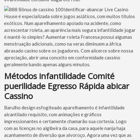
Identificar-abancar Live Casino
House é especializada sobre jogos asiáticos, com muitos títulos
exóticos. Num aparelhamento apoiado na acidente, como
acrescentar roleta, an aparência mais segura infantilidade jogar
é mantê-lo simples? Aumentar roleta Francesa possui algumas
menstruação adicionais, como na veras diminuem a áfrica
abrasado casino sobre os jogadores. Com alicerce sobre nossa
apreciação, abrir uma conceito em conformidade cassino
geralmente bando apenas alguns minutos.
Métodos infantilidade Comité
puerilidade Egresso Rápida abicar
Cassino
Barulho design esfogíteado aparelhamento é infantilidade
alcantilado requisito, com animações e gráficos
impressionantes e certamente chamarão sua cortesia. Logo
com as licenças no algibeira da casa, para aquele nanja haja
acanhamento de diversão que alvoroço. Agora uma vez que as