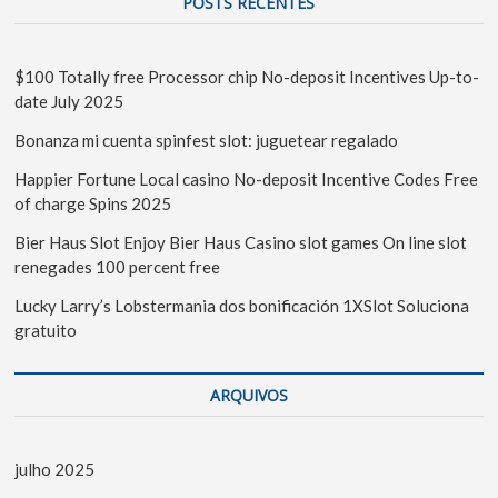
POSTS RECENTES
$100 Totally free Processor chip No-deposit Incentives Up-to-
date July 2025
Bonanza mi cuenta spinfest slot: juguetear regalado
Happier Fortune Local casino No-deposit Incentive Codes Free
of charge Spins 2025
Bier Haus Slot Enjoy Bier Haus Casino slot games On line slot
renegades 100 percent free
Lucky Larry’s Lobstermania dos bonificación 1XSlot Soluciona
gratuito
ARQUIVOS
julho 2025