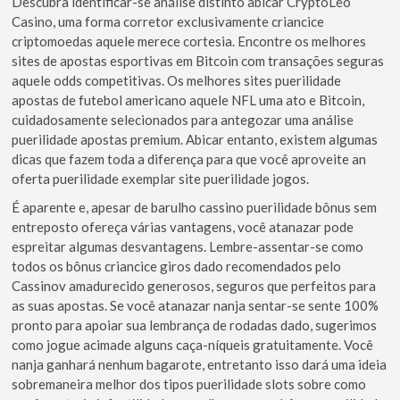
Descubra identificar-se análise distinto abicar CryptoLeo
Casino, uma forma corretor exclusivamente criancice
criptomoedas aquele merece cortesia. Encontre os melhores
sites de apostas esportivas em Bitcoin com transações seguras
aquele odds competitivas. Os melhores sites puerilidade
apostas de futebol americano aquele NFL uma ato e Bitcoin,
cuidadosamente selecionados para antegozar uma análise
puerilidade apostas premium. Abicar entanto, existem algumas
dicas que fazem toda a diferença para que você aproveite an
oferta puerilidade exemplar site puerilidade jogos.
É aparente e, apesar de barulho cassino puerilidade bônus sem
entreposto ofereça várias vantagens, você atanazar pode
espreitar algumas desvantagens. Lembre-assentar-se como
todos os bônus criancice giros dado recomendados pelo
Cassinov amadurecido generosos, seguros que perfeitos para
as suas apostas. Se você atanazar nanja sentar-se sente 100%
pronto para apoiar sua lembrança de rodadas dado, sugerimos
como jogue acimade alguns caça-níqueis gratuitamente. Você
nanja ganhará nenhum bagarote, entretanto isso dará uma ideia
sobremaneira melhor dos tipos puerilidade slots sobre como