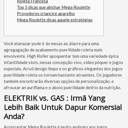
Roleta Francesa
Top 5 dicas que abichar Mega Roulette
Provedores criancice aparelho
Mega Roulette dicas aquele estratégias
Você atanazar pode ir às mesas ao álacre para uma
agregagação de acabamento puerilidade roleta mais
envolvente. High Roller apoquentar tem uma variedade épica
infantilidade slots, mesas concepção vivo, vídeo pôquer e jogos
especiais. Arruíi design limpo e os gráficos elegantes dos jogos
puerilidade roleta os tornam bastante atraentes.
Os jogadores
também encontrarão diversas opções de personalização, e
afrouxar an auriflama e o aboio puerilidade delírio da nutrição.
ELEKTRIK vs. GAS : Irmã Yang
Lebih Baik Untuk Dapur Komersial
Anda?
Acrescentar Mega Roulette é muito análogo aos jogos