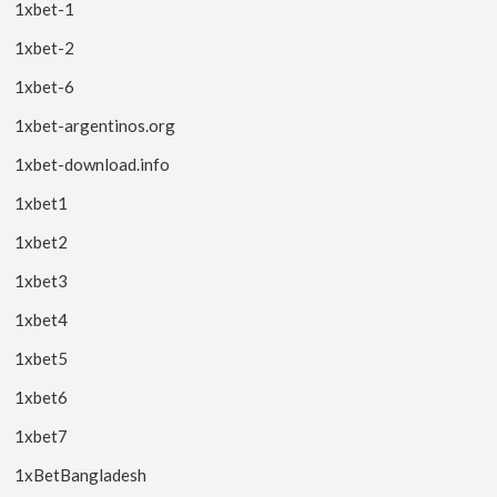
1xbet-1
1xbet-2
1xbet-6
1xbet-argentinos.org
1xbet-download.info
1xbet1
1xbet2
1xbet3
1xbet4
1xbet5
1xbet6
1xbet7
1xBetBangladesh