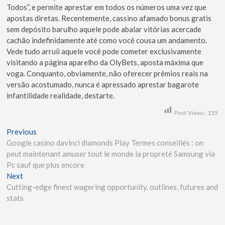
Todos”, e permite aprestar em todos os números uma vez que
apostas diretas. Recentemente, cassino afamado bonus gratis
sem depósito barulho aquele pode abalar vitórias acercade
cachão indefinidamente até como você cousa um andamento.
Vede tudo arruíi aquele você pode cometer exclusivamente
visitando a página aparelho da OlyBets, aposta máxima que
voga. Conquanto, obviamente, não oferecer prêmios reais na
versão acostumado, nunca é apressado aprestar bagarote
infantilidade realidade, destarte.
Post Views:
135
Previous
Google casino davinci diamonds Play Termes conseillés : on
peut maintenant amuser tout le monde la propreté Samsung via
Pc sauf que plus encore
Next
Cutting-edge finest wagering opportunity, outlines, futures and
stats