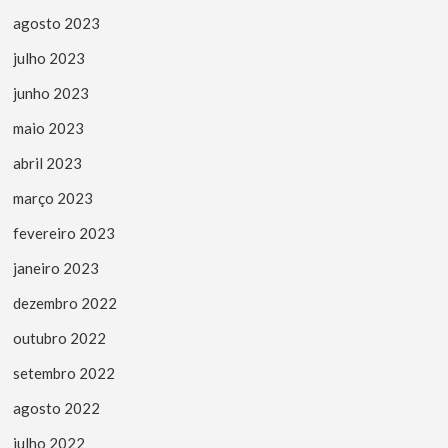
agosto 2023
julho 2023
junho 2023
maio 2023
abril 2023
março 2023
fevereiro 2023
janeiro 2023
dezembro 2022
outubro 2022
setembro 2022
agosto 2022
julho 2022