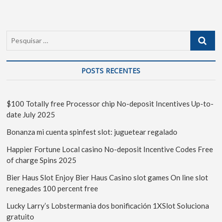
POSTS RECENTES
$100 Totally free Processor chip No-deposit Incentives Up-to-
date July 2025
Bonanza mi cuenta spinfest slot: juguetear regalado
Happier Fortune Local casino No-deposit Incentive Codes Free
of charge Spins 2025
Bier Haus Slot Enjoy Bier Haus Casino slot games On line slot
renegades 100 percent free
Lucky Larry’s Lobstermania dos bonificación 1XSlot Soluciona
gratuito