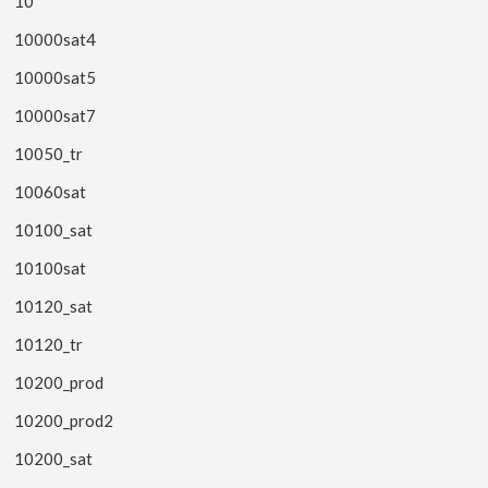
10
10000sat4
10000sat5
10000sat7
10050_tr
10060sat
10100_sat
10100sat
10120_sat
10120_tr
10200_prod
10200_prod2
10200_sat