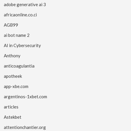
adobe generative ai 3
africaonline.co.ci
AGB99
ai bot name 2
AI in Cybersecurity
Anthony
anticoagulantia
apotheek
app-xbe.com
argentinos-1xbet.com
articles
Astekbet
attentionchantier.org