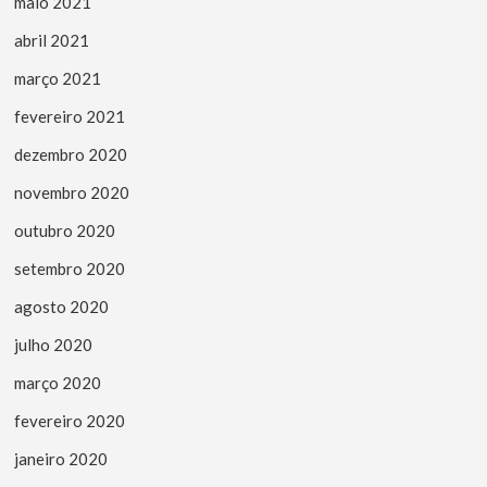
maio 2021
abril 2021
março 2021
fevereiro 2021
dezembro 2020
novembro 2020
outubro 2020
setembro 2020
agosto 2020
julho 2020
março 2020
fevereiro 2020
janeiro 2020