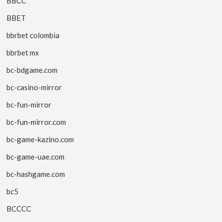
BBCC
BBET
bbrbet colombia
bbrbet mx
bc-bdgame.com
bc-casino-mirror
bc-fun-mirror
bc-fun-mirror.com
bc-game-kazino.com
bc-game-uae.com
bc-hashgame.com
bc5
BCCCC