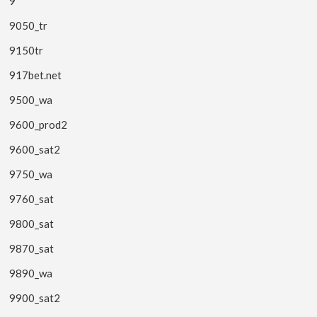
9
9050_tr
9150tr
917bet.net
9500_wa
9600_prod2
9600_sat2
9750_wa
9760_sat
9800_sat
9870_sat
9890_wa
9900_sat2