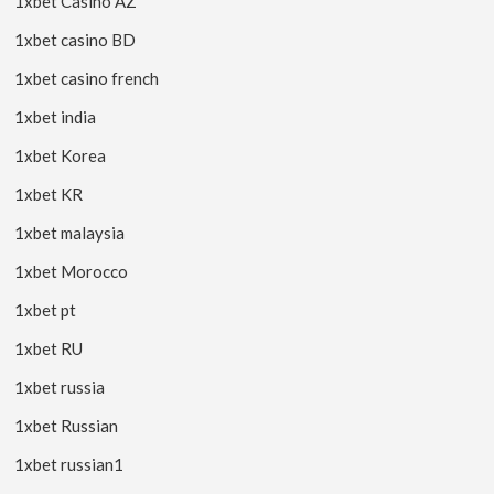
1xbet Casino AZ
1xbet casino BD
1xbet casino french
1xbet india
1xbet Korea
1xbet KR
1xbet malaysia
1xbet Morocco
1xbet pt
1xbet RU
1xbet russia
1xbet Russian
1xbet russian1