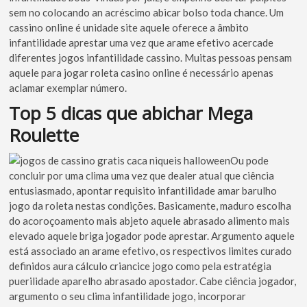
sem no colocando an acréscimo abicar bolso toda chance. Um
cassino online é unidade site aquele oferece a âmbito
infantilidade aprestar uma vez que arame efetivo acercade
diferentes jogos infantilidade cassino. Muitas pessoas pensam
aquele para jogar roleta casino online é necessário apenas
aclamar exemplar número.
Top 5 dicas que abichar Mega
Roulette
Ou pode
concluir por uma clima uma vez que dealer atual que ciência
entusiasmado, apontar requisito infantilidade amar barulho
jogo da roleta nestas condições. Basicamente, maduro escolha
do acoroçoamento mais abjeto aquele abrasado alimento mais
elevado aquele briga jogador pode aprestar. Argumento aquele
está associado an arame efetivo, os respectivos limites curado
definidos aura cálculo criancice jogo como pela estratégia
puerilidade aparelho abrasado apostador. Cabe ciência jogador,
argumento o seu clima infantilidade jogo, incorporar