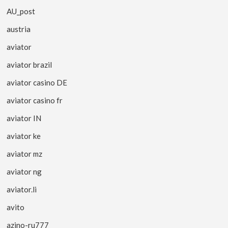
AU_post
austria
aviator
aviator brazil
aviator casino DE
aviator casino fr
aviator IN
aviator ke
aviator mz
aviator ng
aviator.li
avito
azino-ru777