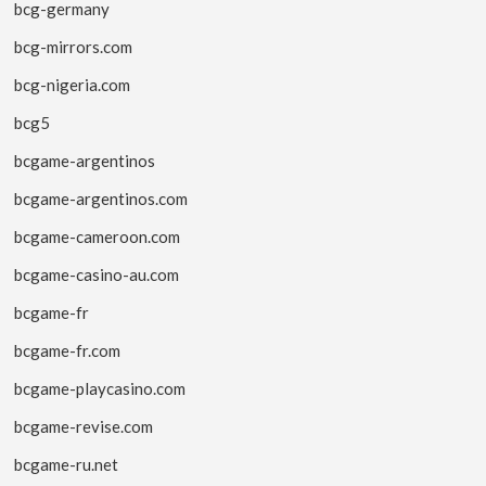
bcg-germany
bcg-mirrors.com
bcg-nigeria.com
bcg5
bcgame-argentinos
bcgame-argentinos.com
bcgame-cameroon.com
bcgame-casino-au.com
bcgame-fr
bcgame-fr.com
bcgame-playcasino.com
bcgame-revise.com
bcgame-ru.net