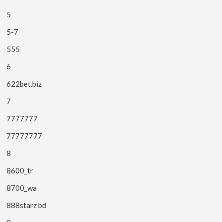
5
5-7
555
6
622bet.biz
7
7777777
77777777
8
8600_tr
8700_wa
888starz bd