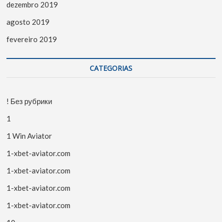
dezembro 2019
agosto 2019
fevereiro 2019
CATEGORIAS
! Без рубрики
1
1 Win Aviator
1-xbet-aviator.com
1-xbet-aviator.com
1-xbet-aviator.com
1-xbet-aviator.com