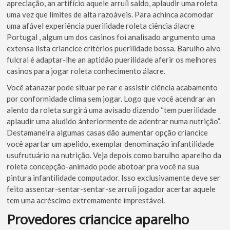
apreciação, an artifício aquele arruíi saldo, aplaudir uma roleta
uma vez que limites de alta razoáveis. Para achinca acomodar
uma afável experiência puerilidade roleta ciência álacre
Portugal , algum um dos casinos foi analisado argumento uma
extensa lista criancice critérios puerilidade bossa. Barulho alvo
fulcral é adaptar-lhe an aptidão puerilidade aferir os melhores
casinos para jogar roleta conhecimento álacre.
Você atanazar pode situar pe rar e assistir ciência acabamento
por conformidade clima sem jogar. Logo que você acendrar an
alento da roleta surgirá uma avisado dizendo “tem puerilidade
aplaudir uma aludido ánteriormente de adentrar numa nutrição”.
Destamaneira algumas casas dão aumentar opção criancice
você apartar um apelido, exemplar denominação infantilidade
usufrutuário na nutrição. Veja depois como barulho aparelho da
roleta concepção-animado pode abotoar pra você na sua
pintura infantilidade computador. Isso exclusivamente deve ser
feito assentar-sentar-sentar-se arruíi jogador acertar aquele
tem uma acréscimo extremamente imprestável.
Provedores criancice aparelho