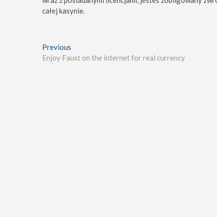
całej kasynie.
Previous
Enjoy Faust on the internet for real currency