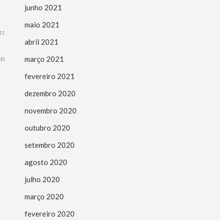
junho 2021
maio 2021
41
abril 2021
en
março 2021
fevereiro 2021
dezembro 2020
novembro 2020
outubro 2020
setembro 2020
agosto 2020
julho 2020
março 2020
fevereiro 2020