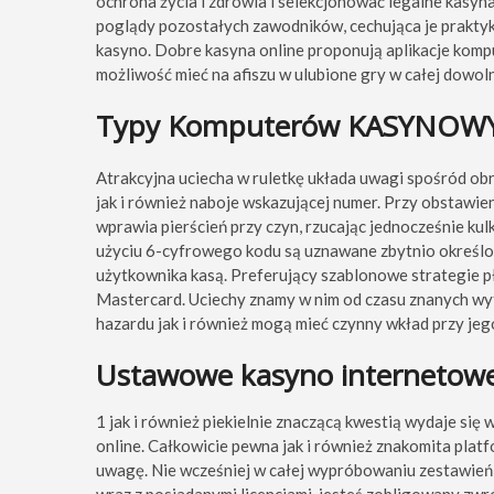
ochrona życia i zdrowia i selekcjonować legalne kasyn
poglądy pozostałych zawodników, cechująca je prakty
kasyno. Dobre kasyna online proponują aplikacje komp
możliwość mieć na afiszu w ulubione gry w całej dowol
Typy Komputerów KASYNOW
Atrakcyjna uciecha w ruletkę układa uwagi spośród o
jak i również naboje wskazującej numer. Przy obstawi
wprawia pierścień przy czyn, rzucając jednocześnie ku
użyciu 6-cyfrowego kodu są uznawane zbytnio określon
użytkownika kasą. Preferujący szablonowe strategie pł
Mastercard. Uciechy znamy w nim od czasu znanych wytw
hazardu jak i również mogą mieć czynny wkład przy jeg
Ustawowe kasyno internetowe
1 jak i również piekielnie znaczącą kwestią wydaje si
online. Całkowicie pewna jak i również znakomita platf
uwagę. Nie wcześniej w całej wypróbowaniu zestawień i
wraz z posiadanymi licencjami, jesteś zobligowany zw