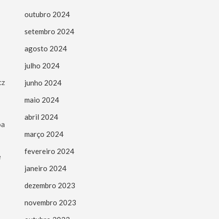
outubro 2024
setembro 2024
agosto 2024
julho 2024
cz
junho 2024
maio 2024
abril 2024
março 2024
fevereiro 2024
e
janeiro 2024
dezembro 2023
novembro 2023