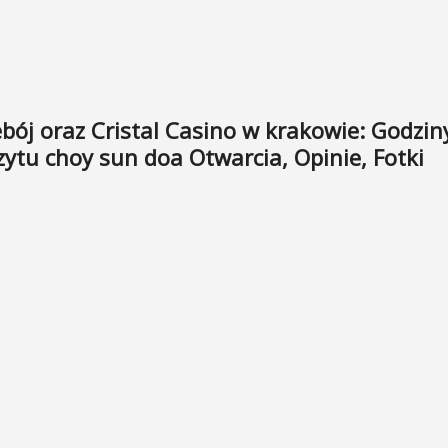
bój oraz Cristal Casino w krakowie: Godzin
tu choy sun doa Otwarcia, Opinie, Fotki