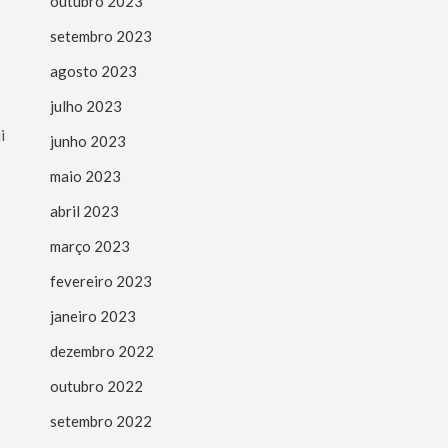
outubro 2023
setembro 2023
agosto 2023
julho 2023
i
junho 2023
maio 2023
abril 2023
março 2023
fevereiro 2023
janeiro 2023
dezembro 2022
outubro 2022
setembro 2022