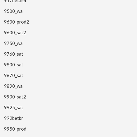
917bet.net
9500_wa
9600_prod2
9600_sat2
9750_wa
9760_sat
9800_sat
9870_sat
9890_wa
9900_sat2
9925_sat
992betbr
9950_prod