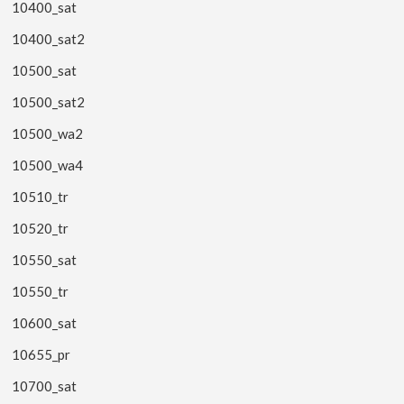
10400_sat
10400_sat2
10500_sat
10500_sat2
10500_wa2
10500_wa4
10510_tr
10520_tr
10550_sat
10550_tr
10600_sat
10655_pr
10700_sat