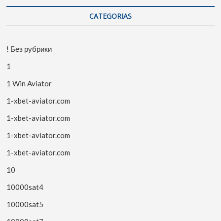
CATEGORIAS
! Без рубрики
1
1 Win Aviator
1-xbet-aviator.com
1-xbet-aviator.com
1-xbet-aviator.com
1-xbet-aviator.com
10
10000sat4
10000sat5