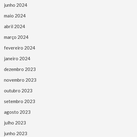
junho 2024
maio 2024
abril 2024
março 2024
fevereiro 2024
janeiro 2024
dezembro 2023
novembro 2023
outubro 2023
setembro 2023
agosto 2023
julho 2023
junho 2023