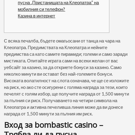
пусна „Пристанищата на Клеопатра“ на
мобилния си телефон?
Казина в интернет
С всяка печалба, бъдете омагьосани от танца на чара на
Клеопатра. Предимствата на Клеопатра и нейните
предимства са като самите пирамиди; големи и само заради
мистиката. Опитайте играта сами на всеки желан от вас
уебсайт за казино, за да откриете бонуси за казино. Само
няколко минути ви остават без най-големите бонуси.
Високата волатилност на слота означава, че ще се изложите
на риск, но ако сте осигурени с голяма награда за тези, които
печелят с голям избор, ще получите награда от 1,500 минути
за пълния си риск. Получаването на четири символа на
Клеопатра и активна печеливша линия може да ви донесе
награда от 1,500 минути за пълния им риск.
Вход за bombastic casino –
Трябва ли да пусна