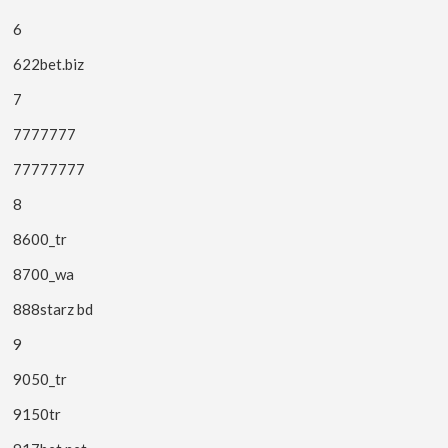
6
622bet.biz
7
7777777
77777777
8
8600_tr
8700_wa
888starz bd
9
9050_tr
9150tr