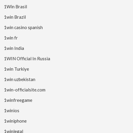
1Win Brasil
1win Brazil
1win casino spanish
1win fr
1win India
1WIN Official In Russia
1win Turkiye
1win uzbekistan
1win-officialsite.com
1winfreegame
1winios
1winiphone
1winlegal