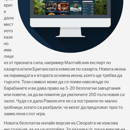
ерит
е
дали
мест
ното
кази
но
има
лице
нз от призната сила, например Малтийския експерт по
хазарта и/или Британската комисия по хазарта. Новата икона
на пирамидата е втората основна икона, която ще трябва да
търсите. Този символ може да се появи навсякъде по
барабаните и ви дава право на 5-20 безплатни завъртания
или повече, за да ви помогне да увеличите 200 пъти новия си
залог. Чудя се дали Рамзесите не са построили по-малко
гробници, когато са разбрали, че могат да предложат просто
замислена слот игра.
Новата безплатна онлайн версия на Cleopatra не изисква
инсталация, за да се изпробва. За разлика от друга версия на