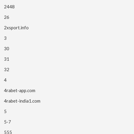
2448
26
2xsport.info
3
30
31
32
4
4rabet-app.com
4rabet-india1.com
5
5-7
555