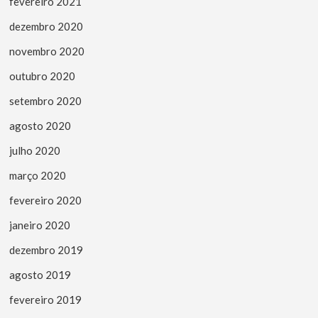
fevereiro 2021
dezembro 2020
novembro 2020
outubro 2020
setembro 2020
agosto 2020
julho 2020
março 2020
fevereiro 2020
janeiro 2020
dezembro 2019
agosto 2019
fevereiro 2019