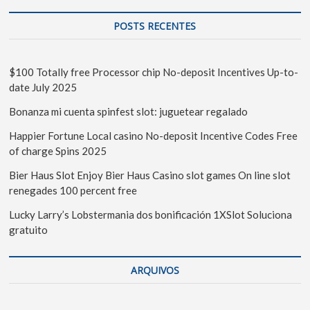
POSTS RECENTES
$100 Totally free Processor chip No-deposit Incentives Up-to-
date July 2025
Bonanza mi cuenta spinfest slot: juguetear regalado
Happier Fortune Local casino No-deposit Incentive Codes Free
of charge Spins 2025
Bier Haus Slot Enjoy Bier Haus Casino slot games On line slot
renegades 100 percent free
Lucky Larry’s Lobstermania dos bonificación 1XSlot Soluciona
gratuito
ARQUIVOS