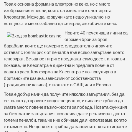
Това е основна форма на електронно кено, но с много
изображения и песни, които са известни в слот играта
Клеопатра. Може да не звучи като нещо уникално, но
всъщност е много забавно да се играе, ако обичате кено.
Новите 40 печеливши линии са
огромен брой за броя
барабани, които ще намерите, следователно играчите
остават с голям риск от печалба във всяко завъртане, което
генерират. Всъщност игрите предлагат само десет, а това ви
показва, че Клеопатра е директна и предлага повече от
вашата раса. Коя форма на Клеопатра е по-популярна в
британските казина, зависими от собствеността
(традиционни казина), отколкото в САЩ или в Европа.
Това е добър начин да получите няколко завъртания, без да
се налага да правите нищо специално, и винаги е хубаво да
имате много повече възможности за победа. Новата функция
за безплатни завъртания позволява да се реализират доста
големи печалби, така че ние обичаме да я използваме, когато
е възможно. Нещо, което трябва да запомните, когато играете