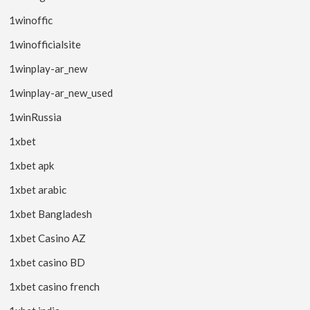
1winoffic
1winofficialsite
1winplay-ar_new
1winplay-ar_new_used
1winRussia
1xbet
1xbet apk
1xbet arabic
1xbet Bangladesh
1xbet Casino AZ
1xbet casino BD
1xbet casino french