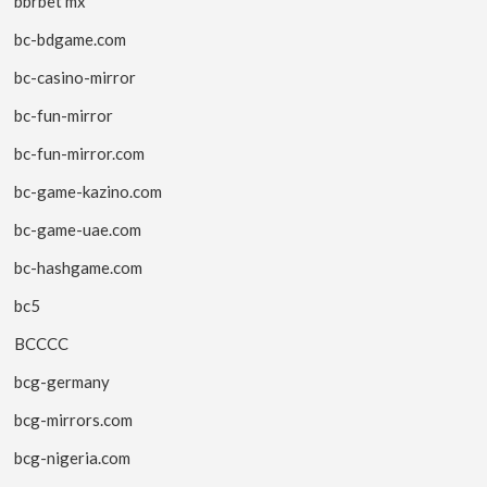
bbrbet mx
bc-bdgame.com
bc-casino-mirror
bc-fun-mirror
bc-fun-mirror.com
bc-game-kazino.com
bc-game-uae.com
bc-hashgame.com
bc5
BCCCC
bcg-germany
bcg-mirrors.com
bcg-nigeria.com