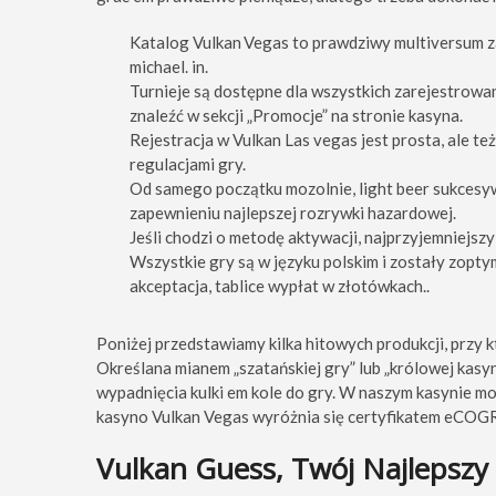
Katalog Vulkan Vegas to prawdziwy multiversum 
michael. in.
Turnieje są dostępne dla wszystkich zarejestrow
znaleźć w sekcji „Promocje” na stronie kasyna.
Rejestracja w Vulkan Las vegas jest prosta, ale t
regulacjami gry.
Od samego początku mozolnie, light beer sukcesy
zapewnieniu najlepszej rozrywki hazardowej.
Jeśli chodzi o metodę aktywacji, najprzyjemniejszy
Wszystkie gry są w języku polskim i zostały zopt
akceptacja, tablice wypłat w złotówkach..
Poniżej przedstawiamy kilka hitowych produkcji, przy 
Określana mianem „szatańskiej gry” lub „królowej kasyn”
wypadnięcia kulki em kole do gry. W naszym kasynie mo
kasyno Vulkan Vegas wyróżnia się certyfikatem eCOG
Vulkan Guess, Twój Najlepsz