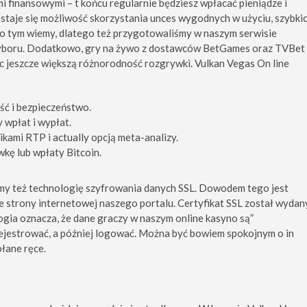
mi finansowymi – t końcu regularnie będziesz wpłacać pieniądze i
taje się możliwość skorzystania unces wygodnych w użyciu, szybki
 o tym wiemy, dlatego też przygotowaliśmy w naszym serwisie
wyboru. Dodatkowo, gry na żywo z dostawców BetGames oraz TVBet
c jeszcze większą różnorodność rozgrywki. Vulkan Vegas On line
ść i bezpieczeństwo.
 wpłat i wypłat.
nikami RTP i actually opcją meta-analizy.
wkę lub wpłaty Bitcoin.
my też technologię szyfrowania danych SSL. Dowodem tego jest
ie strony internetowej naszego portalu. Certyfikat SSL został wydan
ogia oznacza, że dane graczy w naszym online kasyno są”
ejestrować, a później logować. Można być bowiem spokojnym o in
łane ręce.