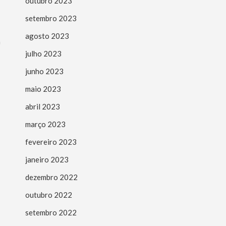
outubro 2023
setembro 2023
agosto 2023
a
julho 2023
junho 2023
maio 2023
abril 2023
março 2023
fevereiro 2023
janeiro 2023
dezembro 2022
outubro 2022
setembro 2022