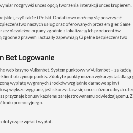
wymiar rozgrywki unces opcją tworzenia interakcji unces krupierem.
ejskiej, czyli także i Polski. Dodatkowo możemy się poszczycić
bezpieczeństwo naszych usług oraz oferowanych przez em gier. Same
rzez niezależne organy zgodnie z lokalizacją ich producentów.
ą zgodne z prawem i actually zapewniają Ci pełne bezpieczeństwo
kan Bet Logowanie
the web kasyno Vulkanbet. System punktowy w Vulkanbet – za każdą
 klient otrzymuje punkty. Zdobyte punkty można wykorzystać dla gry
eszoną wypłatę wygranych środków względnie darmowe spiny)
osą większe wygrane, jeśli skorzystasz się unces różnorodnych ofe
uess przyznaje bonusy każdemu zarejestrowanemu odwiedzającemu. Z
żyć kodu promocyjnego.
 dotyczące wpłat i wypłat.