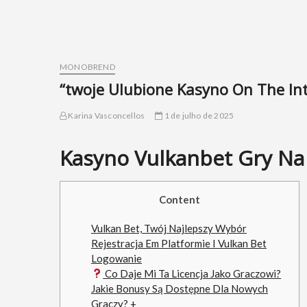
MONOBREND
“twoje Ulubione Kasyno On The In
Karina Vasconcellos
1 de julho de 2025
Kasyno Vulkanbet Gry Na
Content
Vulkan Bet, Twój Najlepszy Wybór
Rejestracja Em Platformie I Vulkan Bet
Logowanie
Co Daje Mi Ta Licencja Jako Graczowi?
Jakie Bonusy Są Dostępne Dla Nowych
Graczy? +