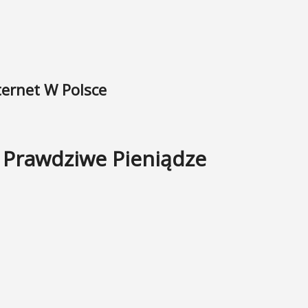
ternet W Polsce
 Prawdziwe Pieniądze