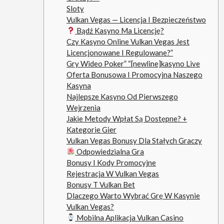
Sloty
Vulkan Vegas — Licencja I Bezpieczeństwo
Bądź Kasyno Ma Licencję?
Czy Kasyno Online Vulkan Vegas Jest
Licencjonowane I Regulowane?”
Gry Wideo Poker” “[newline]kasyno Live
Oferta Bonusowa I Promocyjna Naszego
Kasyna
Najlepsze Kasyno Od Pierwszego
Wejrzenia
Jakie Metody Wpłat Są Dostępne? +
Kategorie Gier
Vulkan Vegas Bonusy Dla Stałych Graczy
Odpowiedzialna Gra
Bonusy I Kody Promocyjne
Rejestracja W Vulkan Vegas
Bonusy T Vulkan Bet
Dlaczego Warto Wybrać Grę W Kasynie
Vulkan Vegas?
Mobilna Aplikacja Vulkan Casino