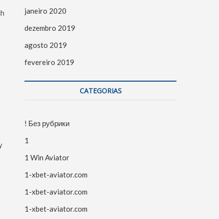
janeiro 2020
ch
dezembro 2019
agosto 2019
fevereiro 2019
CATEGORIAS
! Без рубрики
1
y
1 Win Aviator
1-xbet-aviator.com
1-xbet-aviator.com
1-xbet-aviator.com