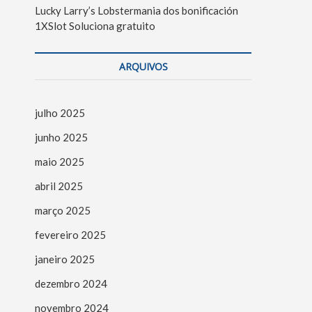
Lucky Larry’s Lobstermania dos bonificación
1XSlot Soluciona gratuito
ARQUIVOS
julho 2025
junho 2025
maio 2025
abril 2025
março 2025
fevereiro 2025
janeiro 2025
dezembro 2024
novembro 2024