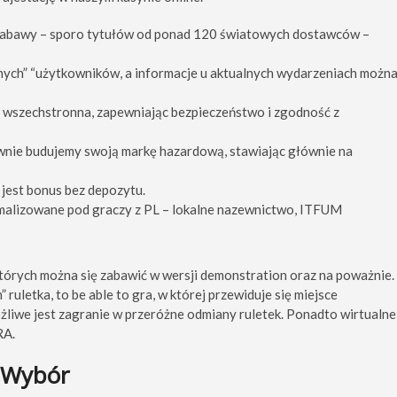
zabawy – sporo tytułów od ponad 120 światowych dostawców –
anych” “użytkowników, a informacje u aktualnych wydarzeniach możn
eż wszechstronna, zapewniając bezpieczeństwo i zgodność z
wnie budujemy swoją markę hazardową, stawiając głównie na
 jest bonus bez depozytu.
ymalizowane pod graczy z PL – lokalne nazewnictwo, ITFUM
których można się zabawić w wersji demonstration oraz na poważnie.
 ruletka, to be able to gra, w której przewiduje się miejsce
żliwe jest zagranie w przeróżne odmiany ruletek. Ponadto wirtualne
RA.
y Wybór