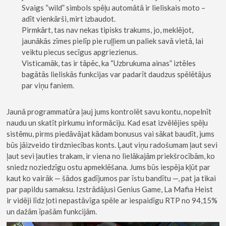
Svaigs “wild” simbols spēļu automātā ir lieliskais moto –
adīt vienkārši, mirt izbaudot.
Pirmkārt, tas nav nekas tipisks trakums, jo, meklējot,
jaunākās zīmes pielīp pie ruļļiem un paliek savā vietā, lai
veiktu piecus secīgus apgriezienus.
Visticamāk, tas ir tāpēc, ka “Uzbrukuma ainas” iztēles
bagātās lieliskās funkcijas var padarīt daudzus spēlētājus
par viņu faniem.
Jaunā programmatūra ļauj jums kontrolēt savu kontu, nopelnīt
naudu un skatīt pirkumu informāciju. Kad esat izvēlējies spēļu
sistēmu, pirms piedāvājat kādam bonusus vai sākat baudīt, jums
būs jāizveido tirdzniecības konts. Ļaut viņu radošumam ļaut sevi
ļaut sevi ļauties trakam, ir viena no lielākajām priekšrocībām, ko
sniedz noziedzīgu ostu apmeklēšana. Jums būs iespēja kļūt par
kaut ko vairāk — šādos gadījumos par īstu bandītu —, pat ja tikai
par papildu samaksu. Izstrādājusi Genius Game, La Mafia Heist
ir vidēji līdz ļoti nepastāvīga spēle ar iespaidīgu RTP no 94,15%
un dažām īpašām funkcijām.