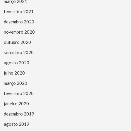
março 2021
fevereiro 2021
dezembro 2020
novembro 2020
outubro 2020
setembro 2020
agosto 2020
julho 2020
março 2020
fevereiro 2020
janeiro 2020
dezembro 2019
agosto 2019