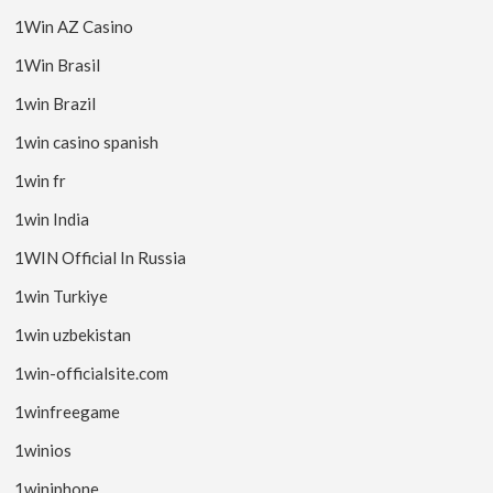
1Win AZ Casino
1Win Brasil
1win Brazil
1win casino spanish
1win fr
1win India
1WIN Official In Russia
1win Turkiye
1win uzbekistan
1win-officialsite.com
1winfreegame
1winios
1winiphone