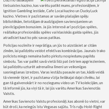
Daži no labākajiem
tiešsaistes kazino, kas varētu patikt mums, profesionāļiem, ir
Ignition Gambling iestāde, Cafe Local kazino un DuckyLuck
kazino. Vietnes ir pazīstamas ar savām plašajām spēļu
bibliotēkām, lietotājam draudzīgajiem savienojumiem un
pievilcīgajiem bonusiem. Ja jūs interesē arī pozīcijas spēles,
reāllaika profesionālās spēles vai klasiskās galda spēles, jūs
atradīsiet kaut ko pēc savas patikas.
Policijas nozīmīte ir neprātīga, un jūs to aizstāsiet ar citām
zīmēm, lai palīdzētu veidot efektīvas kombinācijas. Jaunais trako
policistu miegs nemaina balto pirkstu nospiedumu papildu
simbolu. Tas var palikt savā vietā līdz pat četriem apgriezieniem,
lai palīdzētu uzturēt adrenalīna līmeni un veiksmīgas
sasniegšanas izredzes. Varas iestāžu pasaule un tas, kādā veidā
tā vienmēr šķiet, ir pazīstama vīzija lielākajai daļai cilvēku, lai
gan tā galvenokārt ir no noziegumu video un TV kolekcijām, un
tā informē jūs, ka viņi tā ir, lai jūs varētu Amerikas Savienotās
Valstis.
Amerikas Savienoto Valstu profesionāļi, kas abonē šo vietni, var
būt droši, ka neiegūs īstu Vegasas sajūtu. Trīs ruļļu Hold-Right