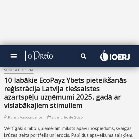
SEM CATEGORIA
10 labākie EcoPayz Ybets pieteikšanās
reģistrācija Latvija tiešsaistes
azartspēļu uzņēmumi 2025. gadā ar
vislabākajiem stimuliem
Karina Vasconcellos
2 de julho de 2025
Vērtīgāki simboli, piemēram, mīksts apavu nospiedums, svaigas
krūzes, zelta portfelis un ierocis. Papildus apsveikuma saišķiem,