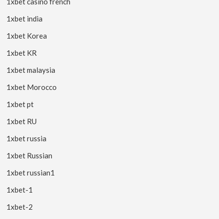
1xbet casino french
1xbet india
1xbet Korea
1xbet KR
1xbet malaysia
1xbet Morocco
1xbet pt
1xbet RU
1xbet russia
1xbet Russian
1xbet russian1
1xbet-1
1xbet-2