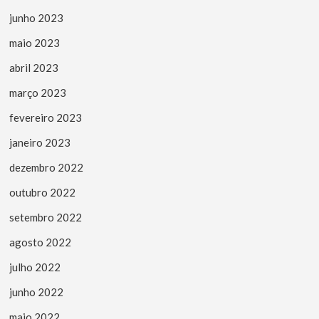
junho 2023
maio 2023
abril 2023
março 2023
fevereiro 2023
janeiro 2023
dezembro 2022
outubro 2022
setembro 2022
agosto 2022
julho 2022
junho 2022
maio 2022