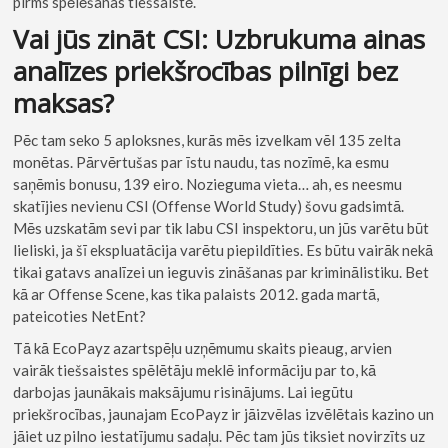
pirms spēlēšanas tiešsaistē.
Vai jūs zināt CSI: Uzbrukuma ainas
analīzes priekšrocības pilnīgi bez
maksas?
Pēc tam seko 5 aploksnes, kurās mēs izvelkam vēl 135 zelta
monētas. Pārvērtušas par īstu naudu, tas nozīmē, ka esmu
saņēmis bonusu, 139 eiro. Nozieguma vieta… ah, es neesmu
skatījies nevienu CSI (Offense World Study) šovu gadsimtā.
Mēs uzskatām sevi par tik labu CSI inspektoru, un jūs varētu būt
lieliski, ja šī ekspluatācija varētu piepildīties. Es būtu vairāk nekā
tikai gatavs analīzei un ieguvis zināšanas par kriminālistiku. Bet
kā ar Offense Scene, kas tika palaists 2012. gada martā,
pateicoties NetEnt?
Tā kā EcoPayz azartspēļu uzņēmumu skaits pieaug, arvien
vairāk tiešsaistes spēlētāju meklē informāciju par to, kā
darbojas jaunākais maksājumu risinājums. Lai iegūtu
priekšrocības, jaunajam EcoPayz ir jāizvēlas izvēlētais kazino un
jāiet uz pilno iestatījumu sadaļu. Pēc tam jūs tiksiet novirzīts uz