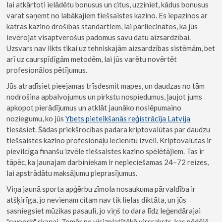
lai atkārtoti ielādētu bonusus un citus, uzziniet, kādus bonusus
varat saņemt no labākajiem tiešsaistes kazino. Es iepazinos ar
katras kazino drošības standartiem, lai pārliecinātos, ka jūs
ievērojat visaptverošus padomus savu datu aizsardzībai.
Uzsvars nav likts tikai uz tehniskajām aizsardzības sistēmām, bet
arī uz caurspīdīgām metodēm, lai jūs varētu novērtēt
profesionālos pētījumus.
Jūs atradīsiet pieejamas trīsdesmit mapes, un daudzas no tām
nodrošina apbalvojumus un pirkstu nospiedumus, ļaujot jums
apkopot pierādījumus un atklāt jaunāko noslēpumaino
noziegumu, ko jūs
Ybets pieteikšanās reģistrācija Latvija
tiesāsiet. Šādas priekšrocības padara kriptovalūtas par daudzu
tiešsaistes kazino profesionāļu iecienītu izvēli. Kriptovalūtas ir
pievilcīga finanšu izvēle tiešsaistes kazino spēlētājiem. Tas ir
tāpēc, ka jaunajam darbiniekam ir nepieciešamas 24–72 reizes,
lai apstrādātu maksājumu pieprasījumus.
Viņa jaunā sporta apģērbu zīmola nosaukuma pārvaldība ir
atšķirīga, jo nevienam citam nav tik lielas diktāta, un jūs
sasniegsiet mūzikas pasauli, jo viņš to dara līdz leģendārajai
"swoosh" skaņai. Tomēr ne visizplatītākā virsraksts, kas pēdējā