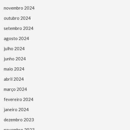
novembro 2024
outubro 2024
setembro 2024
agosto 2024
julho 2024
junho 2024
maio 2024
abril 2024
março 2024
fevereiro 2024
janeiro 2024
dezembro 2023
novembro 2023