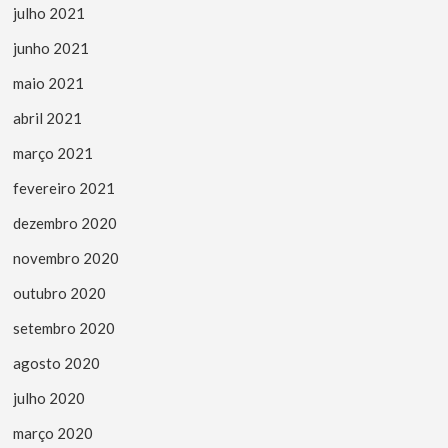
julho 2021
junho 2021
maio 2021
abril 2021
março 2021
fevereiro 2021
dezembro 2020
novembro 2020
outubro 2020
setembro 2020
agosto 2020
julho 2020
março 2020