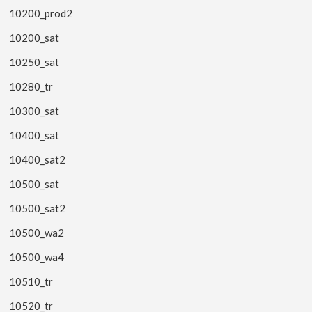
10200_prod2
10200_sat
10250_sat
10280_tr
10300_sat
10400_sat
10400_sat2
10500_sat
10500_sat2
10500_wa2
10500_wa4
10510_tr
10520_tr