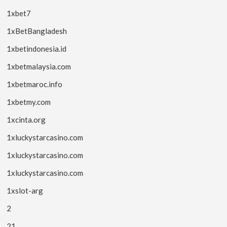
1xbet7
1xBetBangladesh
1xbetindonesia.id
1xbetmalaysia.com
1xbetmaroc.info
1xbetmy.com
1xcinta.org
1xluckystarcasino.com
1xluckystarcasino.com
1xluckystarcasino.com
1xslot-arg
2
21