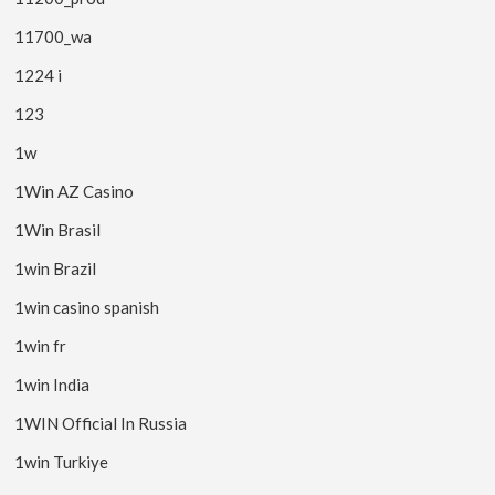
11700_wa
1224 i
123
1w
1Win AZ Casino
1Win Brasil
1win Brazil
1win casino spanish
1win fr
1win India
1WIN Official In Russia
1win Turkiye