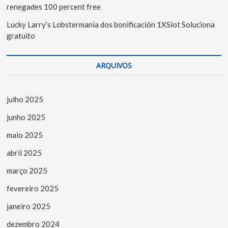
renegades 100 percent free
Lucky Larry’s Lobstermania dos bonificación 1XSlot Soluciona
gratuito
ARQUIVOS
julho 2025
junho 2025
maio 2025
abril 2025
março 2025
fevereiro 2025
janeiro 2025
dezembro 2024