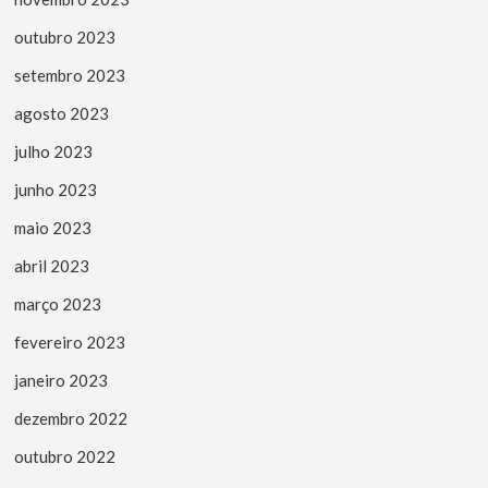
outubro 2023
setembro 2023
agosto 2023
julho 2023
junho 2023
maio 2023
abril 2023
março 2023
fevereiro 2023
janeiro 2023
dezembro 2022
outubro 2022