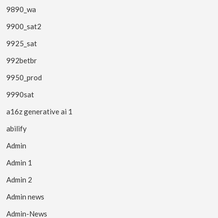
9890_wa
9900_sat2
9925_sat
992betbr
9950_prod
9990sat
a16z generative ai 1
abilify
Admin
Admin 1
Admin 2
Admin news
Admin-News