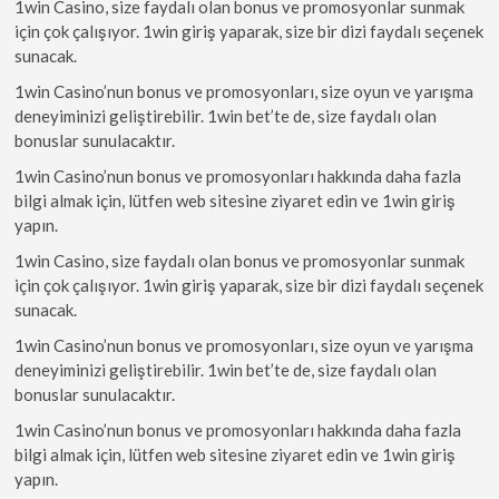
1win Casino, size faydalı olan bonus ve promosyonlar sunmak
için çok çalışıyor. 1win giriş yaparak, size bir dizi faydalı seçenek
sunacak.
1win Casino’nun bonus ve promosyonları, size oyun ve yarışma
deneyiminizi geliştirebilir. 1win bet’te de, size faydalı olan
bonuslar sunulacaktır.
1win Casino’nun bonus ve promosyonları hakkında daha fazla
bilgi almak için, lütfen web sitesine ziyaret edin ve 1win giriş
yapın.
1win Casino, size faydalı olan bonus ve promosyonlar sunmak
için çok çalışıyor. 1win giriş yaparak, size bir dizi faydalı seçenek
sunacak.
1win Casino’nun bonus ve promosyonları, size oyun ve yarışma
deneyiminizi geliştirebilir. 1win bet’te de, size faydalı olan
bonuslar sunulacaktır.
1win Casino’nun bonus ve promosyonları hakkında daha fazla
bilgi almak için, lütfen web sitesine ziyaret edin ve 1win giriş
yapın.