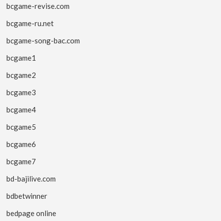
bcgame-revise.com
bcgame-ru.net
bcgame-song-bac.com
bcgame1
bcgame2
bcgame3
bcgame4
bcgame5
bcgame6
bcgame7
bd-bajilive.com
bdbetwinner
bedpage online