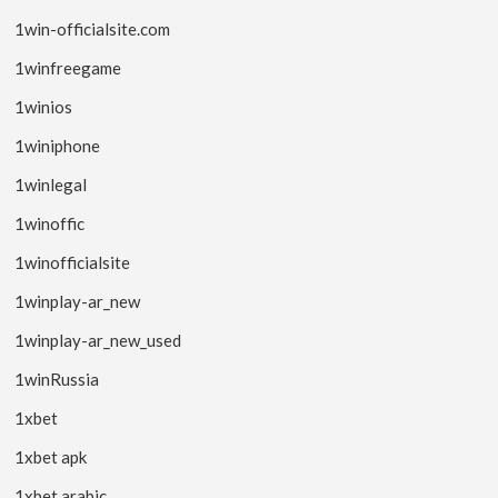
1win-officialsite.com
1winfreegame
1winios
1winiphone
1winlegal
1winoffic
1winofficialsite
1winplay-ar_new
1winplay-ar_new_used
1winRussia
1xbet
1xbet apk
1xbet arabic