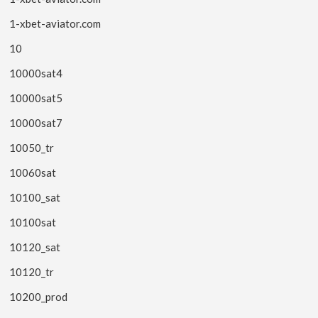
1-xbet-aviator.com
10
10000sat4
10000sat5
10000sat7
10050_tr
10060sat
10100_sat
10100sat
10120_sat
10120_tr
10200_prod