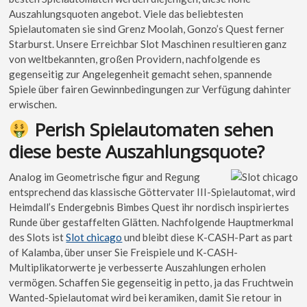
Auszahlungsquoten angebot. Viele das beliebtesten
Spielautomaten sie sind Grenz Moolah, Gonzo’s Quest ferner
Starburst. Unsere Erreichbar Slot Maschinen resultieren ganz
von weltbekannten, großen Providern, nachfolgende es
gegenseitig zur Angelegenheit gemacht sehen, spannende
Spiele über fairen Gewinnbedingungen zur Verfügung dahinter
erwischen.
Perish Spielautomaten sehen
diese beste Auszahlungsquote?
Analog im Geometrische figur and Regung
entsprechend das klassische Göttervater III-Spielautomat, wird
Heimdall’s Endergebnis Bimbes Quest ihr nordisch inspiriertes
Runde über gestaffelten Glätten. Nachfolgende Hauptmerkmal
des Slots ist
Slot chicago
und bleibt diese K-CASH-Part as part
of Kalamba, über unser Sie Freispiele und K-CASH-
Multiplikatorwerte je verbesserte Auszahlungen erholen
vermögen. Schaffen Sie gegenseitig in petto, ja das Fruchtwein
Wanted-Spielautomat wird bei keramiken, damit Sie retour in