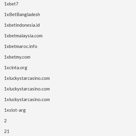
1xbet7
1xBetBangladesh
1xbetindonesia.id
1xbetmalaysia.com
1xbetmaroc.info
1xbetmy.com
1xcinta.org
1xluckystarcasino.com
1xluckystarcasino.com
1xluckystarcasino.com
1xslot-arg
2
21