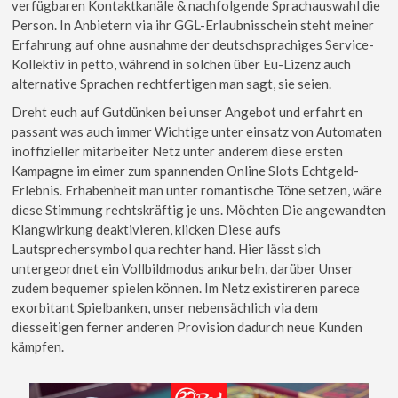
verfügbaren Kontaktkanäle & nachfolgende Sprachauswahl die
Person. In Anbietern via ihr GGL-Erlaubnisschein steht meiner
Erfahrung auf ohne ausnahme der deutschsprachiges Service-
Kollektiv in petto, während in solchen über Eu-Lizenz auch
alternative Sprachen rechtfertigen man sagt, sie seien.
Dreht euch auf Gutdünken bei unser Angebot und erfahrt en
passant was auch immer Wichtige unter einsatz von Automaten
inoffizieller mitarbeiter Netz unter anderem diese ersten
Kampagne im eimer zum spannenden Online Slots Echtgeld-
Erlebnis. Erhabenheit man unter romantische Töne setzen, wäre
diese Stimmung rechtskräftig je uns. Möchten Die angewandten
Klangwirkung deaktivieren, klicken Diese aufs
Lautsprechersymbol qua rechter hand. Hier lässt sich
untergeordnet ein Vollbildmodus ankurbeln, darüber Unser
zudem bequemer spielen können. Im Netz existireren parece
exorbitant Spielbanken, unser nebensächlich via dem
diesseitigen ferner anderen Provision dadurch neue Kunden
kämpfen.