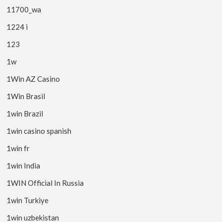
11700_wa
1224 i
123
1w
1Win AZ Casino
1Win Brasil
1win Brazil
1win casino spanish
1win fr
1win India
1WIN Official In Russia
1win Turkiye
1win uzbekistan