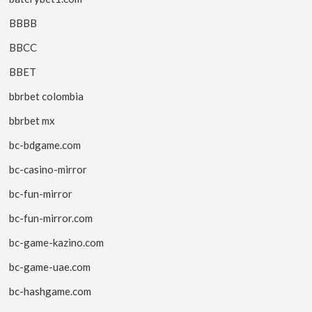
BBBB
BBCC
BBET
bbrbet colombia
bbrbet mx
bc-bdgame.com
bc-casino-mirror
bc-fun-mirror
bc-fun-mirror.com
bc-game-kazino.com
bc-game-uae.com
bc-hashgame.com