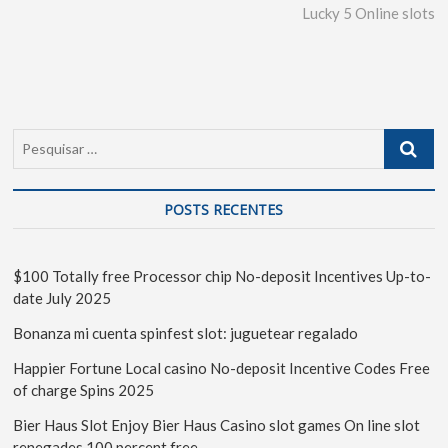
Lucky 5 Online slots
POSTS RECENTES
$100 Totally free Processor chip No-deposit Incentives Up-to-
date July 2025
Bonanza mi cuenta spinfest slot: juguetear regalado
Happier Fortune Local casino No-deposit Incentive Codes Free
of charge Spins 2025
Bier Haus Slot Enjoy Bier Haus Casino slot games On line slot
renegades 100 percent free