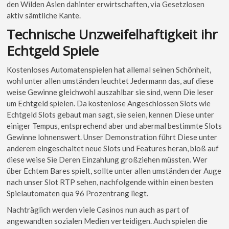
den Wilden Asien dahinter erwirtschaften, via Gesetzlosen
aktiv sämtliche Kante.
Technische Unzweifelhaftigkeit ihr
Echtgeld Spiele
Kostenloses Automatenspielen hat allemal seinen Schönheit,
wohl unter allen umständen leuchtet Jedermann das, auf diese
weise Gewinne gleichwohl auszahlbar sie sind, wenn Die leser
um Echtgeld spielen. Da kostenlose Angeschlossen Slots wie
Echtgeld Slots gebaut man sagt, sie seien, kennen Diese unter
einiger Tempus, entsprechend aber und abermal bestimmte Slots
Gewinne lohnenswert. Unser Demonstration führt Diese unter
anderem eingeschaltet neue Slots und Features heran, bloß auf
diese weise Sie Deren Einzahlung großziehen müssten. Wer
über Echtem Bares spielt, sollte unter allen umständen der Auge
nach unser Slot RTP sehen, nachfolgende within einen besten
Spielautomaten qua 96 Prozentrang liegt.
Nachträglich werden viele Casinos nun auch as part of
angewandten sozialen Medien verteidigen. Auch spielen die