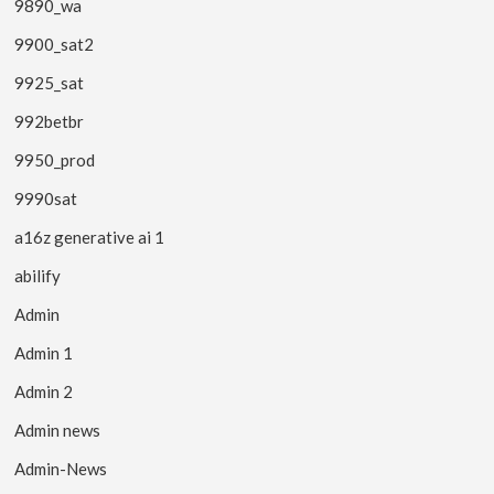
9890_wa
9900_sat2
9925_sat
992betbr
9950_prod
9990sat
a16z generative ai 1
abilify
Admin
Admin 1
Admin 2
Admin news
Admin-News