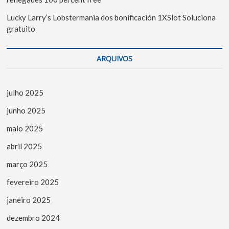
Lucky Larry’s Lobstermania dos bonificación 1XSlot Soluciona
gratuito
ARQUIVOS
julho 2025
junho 2025
maio 2025
abril 2025
março 2025
fevereiro 2025
janeiro 2025
dezembro 2024