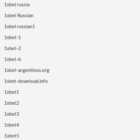
1xbet russia
1xbet Russian
1xbet russian1
1xbet-1
1xbet-2
1xbet-6
1xbet-argentinos.org
1xbet-download.info
1xbet1
1xbet2
1xbet3
1xbet4
1xbet5