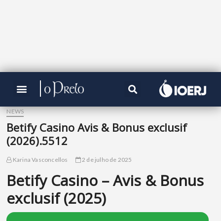
NEWS
Betify Casino Avis & Bonus exclusif
(2026).5512
Karina Vasconcellos
2 de julho de 2025
Betify Casino – Avis & Bonus
exclusif (2025)