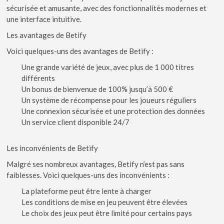
sécurisée et amusante, avec des fonctionnalités modernes et
une interface intuitive.
Les avantages de Betify
Voici quelques-uns des avantages de Betify :
Une grande variété de jeux, avec plus de 1 000 titres
différents
Un bonus de bienvenue de 100% jusqu’à 500 €
Un système de récompense pour les joueurs réguliers
Une connexion sécurisée et une protection des données
Un service client disponible 24/7
Les inconvénients de Betify
Malgré ses nombreux avantages, Betify n’est pas sans
faiblesses. Voici quelques-uns des inconvénients :
La plateforme peut être lente à charger
Les conditions de mise en jeu peuvent être élevées
Le choix des jeux peut être limité pour certains pays