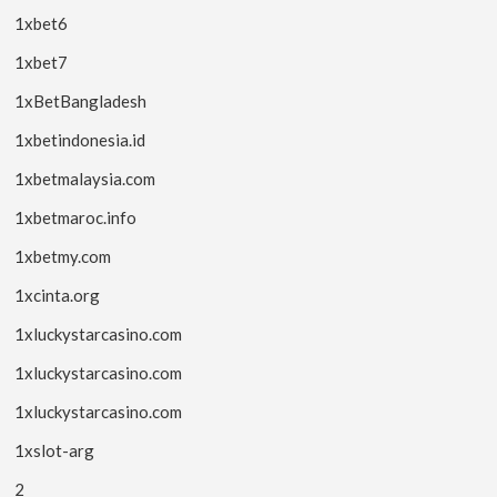
1xbet6
1xbet7
1xBetBangladesh
1xbetindonesia.id
1xbetmalaysia.com
1xbetmaroc.info
1xbetmy.com
1xcinta.org
1xluckystarcasino.com
1xluckystarcasino.com
1xluckystarcasino.com
1xslot-arg
2