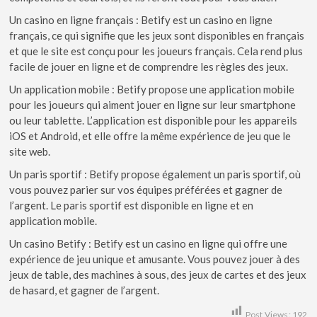
Un casino en ligne français : Betify est un casino en ligne
français, ce qui signifie que les jeux sont disponibles en français
et que le site est conçu pour les joueurs français. Cela rend plus
facile de jouer en ligne et de comprendre les règles des jeux.
Un application mobile : Betify propose une application mobile
pour les joueurs qui aiment jouer en ligne sur leur smartphone
ou leur tablette. L’application est disponible pour les appareils
iOS et Android, et elle offre la même expérience de jeu que le
site web.
Un paris sportif : Betify propose également un paris sportif, où
vous pouvez parier sur vos équipes préférées et gagner de
l’argent. Le paris sportif est disponible en ligne et en
application mobile.
Un casino Betify : Betify est un casino en ligne qui offre une
expérience de jeu unique et amusante. Vous pouvez jouer à des
jeux de table, des machines à sous, des jeux de cartes et des jeux
de hasard, et gagner de l’argent.
Post Views:
192