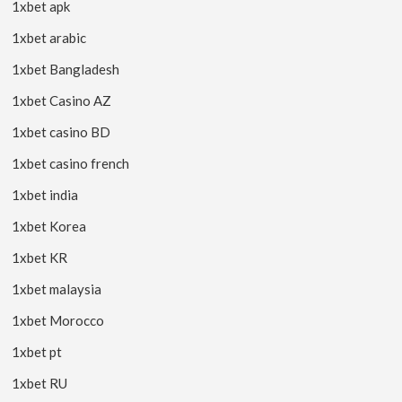
1xbet apk
1xbet arabic
1xbet Bangladesh
1xbet Casino AZ
1xbet casino BD
1xbet casino french
1xbet india
1xbet Korea
1xbet KR
1xbet malaysia
1xbet Morocco
1xbet pt
1xbet RU