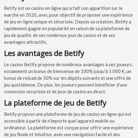
Betify est un casino en ligne qui a fait son apparition sur le
marché en 2020, avec pour objectif de proposer une expérience
de jeu en ligne unique et sécurisée. Depuis sa création, Betify a
rapidement gagné en popularité en raison de sa plateforme de
jeu de qualité, de ses nombreux jeux de casino et de ses
avantages attractifs.
Les avantages de Betify
Le casino Betify propose de nombreux avantages à ses joueurs,
notamment un bonus de bienvenue de 100% jusqu’à 1 000 €, un
bonus de reload de 50% sur les dépôts suivants et une offre de
jeu quotidienne. De plus, les joueurs peuvent bénéficier d’une
connexion sécurisée et de jeux de casino en direct.
La plateforme de jeu de Betify
Betify propose une plateforme de jeu de casino en ligne qui est
accessible à partir de n’importe quel appareil mobile ou
ordinateur. La plateforme est conçue pour offrir une expérience
de jeu fluide et intuitive, avec une navigation facile et des