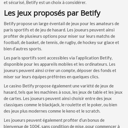
et sécurisé, Betify est un choix à considérer.
Les jeux proposés par Betify
Betify propose un large éventail de jeux pour les amateurs de
paris sportifs et de jeu de hasard. Les joueurs peuvent ainsi
profiter de plusieurs options pour miser sur leurs matchs de
football, de basket, de tennis, de rugby, de hockey sur glace et
bien d’autres sports.
Les paris sportifs sont accessibles via l’application Betify,
disponible pour les appareils mobiles et les ordinateurs. Les
joueurs peuvent ainsi créer un compte, déposer des fonds et
miser sur leurs équipes préférées en quelques clics.
Le casino Betify propose également une variété de jeux de
hasard, tels que les machines à sous, les jeux de table et les jeux
de cartes. Les joueurs peuvent ainsi choisir entre des jeux
classiques comme le blackjack, le roulette et le poker, ou bien
des jeux plus modernes comme le keno et le scratch.
Les joueurs peuvent également profiter d’un bonus de
bienvenue de 100€, sans condition de mise, pour commencer à