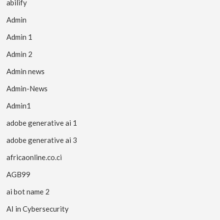
abilify
Admin
Admin 1
Admin 2
Admin news
Admin-News
Admin1
adobe generative ai 1
adobe generative ai 3
africaonline.co.ci
AGB99
ai bot name 2
AI in Cybersecurity