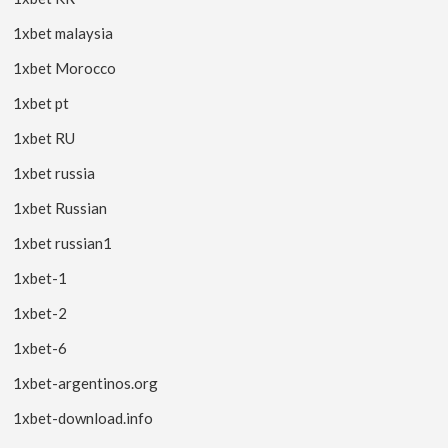
1xbet malaysia
1xbet Morocco
1xbet pt
1xbet RU
1xbet russia
1xbet Russian
1xbet russian1
1xbet-1
1xbet-2
1xbet-6
1xbet-argentinos.org
1xbet-download.info