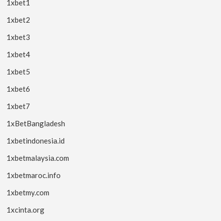
1xbet1
1xbet2
1xbet3
1xbet4
1xbet5
1xbet6
1xbet7
1xBetBangladesh
1xbetindonesia.id
1xbetmalaysia.com
1xbetmaroc.info
1xbetmy.com
1xcinta.org