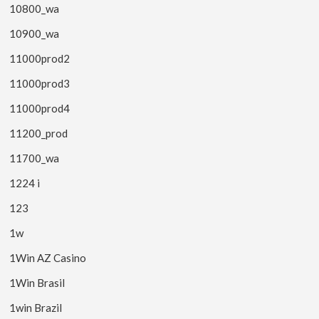
10800_wa
10900_wa
11000prod2
11000prod3
11000prod4
11200_prod
11700_wa
1224 i
123
1w
1Win AZ Casino
1Win Brasil
1win Brazil