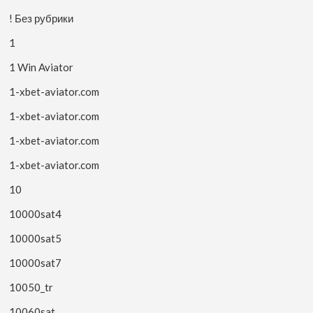
! Без рубрики
1
1 Win Aviator
1-xbet-aviator.com
1-xbet-aviator.com
1-xbet-aviator.com
1-xbet-aviator.com
10
10000sat4
10000sat5
10000sat7
10050_tr
10060sat