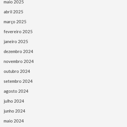
maio 2025
abril 2025
março 2025
fevereiro 2025
janeiro 2025
dezembro 2024
novembro 2024
outubro 2024
setembro 2024
agosto 2024
julho 2024
junho 2024
maio 2024