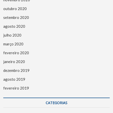
outubro 2020
setembro 2020
agosto 2020
julho 2020
março 2020
fevereiro 2020
janeiro 2020
dezembro 2019
agosto 2019
fevereiro 2019
CATEGORIAS