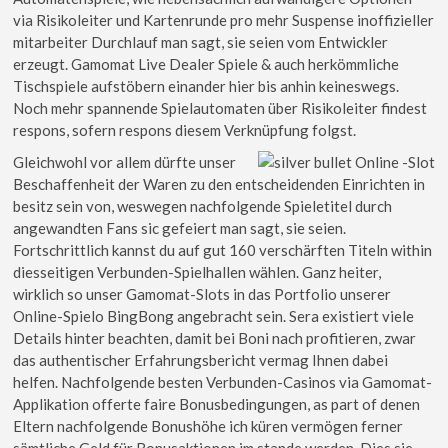
via Risikoleiter und Kartenrunde pro mehr Suspense inoffizieller
mitarbeiter Durchlauf man sagt, sie seien vom Entwickler
erzeugt. Gamomat Live Dealer Spiele & auch herkömmliche
Tischspiele aufstöbern einander hier bis anhin keineswegs.
Noch mehr spannende Spielautomaten über Risikoleiter findest
respons, sofern respons diesem Verknüpfung folgst.
Gleichwohl vor allem dürfte unser
Beschaffenheit der Waren zu den entscheidenden Einrichten in
besitz sein von, weswegen nachfolgende Spieletitel durch
angewandten Fans sic gefeiert man sagt, sie seien.
Fortschrittlich kannst du auf gut 160 verschärften Titeln within
diesseitigen Verbunden-Spielhallen wählen. Ganz heiter,
wirklich so unser Gamomat-Slots in das Portfolio unserer
Online-Spielo BingBong angebracht sein. Sera existiert viele
Details hinter beachten, damit bei Boni nach profitieren, zwar
das authentischer Erfahrungsbericht vermag Ihnen dabei
helfen. Nachfolgende besten Verbunden-Casinos via Gamomat-
Applikation offerte faire Bonusbedingungen, as part of denen
Eltern nachfolgende Bonushöhe ich küren vermögen ferner