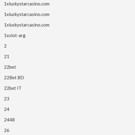
1xluckystarcasino.com
1xluckystarcasino.com
1xluckystarcasino.com
1xslot-arg
2
21
22bet
22Bet BD
22bet IT
23
24
2448
26