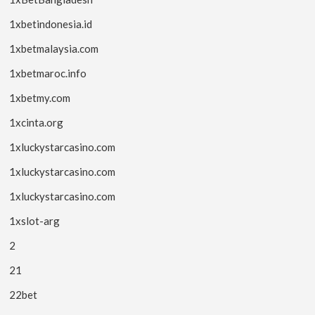
1xbetindonesia.id
1xbetmalaysia.com
1xbetmaroc.info
1xbetmy.com
1xcinta.org
1xluckystarcasino.com
1xluckystarcasino.com
1xluckystarcasino.com
1xslot-arg
2
21
22bet