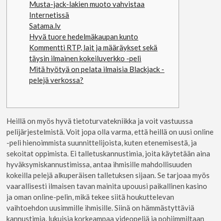
Musta-jack-lakien muoto vahvistaa
Internetissä
Satama.lv
Hyvä tuore hedelmäkaupan kunto
Kommentti RTP, lait ja määräykset sekä
täysin ilmainen kokeiluverkko -peli
Mitä hyötyä on pelata ilmaisia ​​Blackjack -
pelejä verkossa?
Heillä on myös hyvä tietoturvatekniikka ja voit vastuussa
pelijärjestelmistä. Voit jopa olla varma, että heillä on uusi online
-peli hienoimmista suunnittelijoista, kuten etenemisestä, ja
sekoitat oppimista. Ei talletuskannustimia, joita käytetään aina
hyväksymiskannustimissa, antaa ihmisille mahdollisuuden
kokeilla pelejä alkuperäisen talletuksen sijaan.
Se tarjoaa myös
vaarallisesti ilmaisen tavan mainita upouusi paikallinen kasino
ja oman online-pelin, mikä tekee siitä houkuttelevan
vaihtoehdon uusimmille ihmisille. Siinä on hämmästyttäviä
kannustimia, lukuisia korkeampaa videopeliä ja pohjimmiltaan