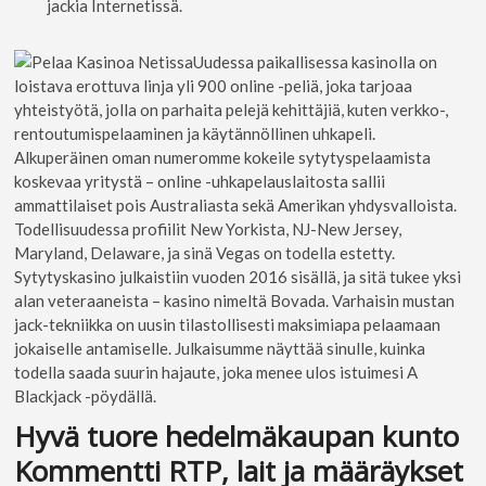
jackia Internetissä.
Uudessa paikallisessa kasinolla on
loistava erottuva linja yli 900 online -peliä, joka tarjoaa
yhteistyötä, jolla on parhaita pelejä kehittäjiä, kuten verkko-,
rentoutumispelaaminen ja käytännöllinen uhkapeli.
Alkuperäinen oman numeromme kokeile sytytyspelaamista
koskevaa yritystä – online -uhkapelauslaitosta sallii
ammattilaiset pois Australiasta sekä Amerikan yhdysvalloista.
Todellisuudessa profiilit New Yorkista, NJ-New Jersey,
Maryland, Delaware, ja sinä Vegas on todella estetty.
Sytytyskasino julkaistiin vuoden 2016 sisällä, ja sitä tukee yksi
alan veteraaneista – kasino nimeltä Bovada. Varhaisin mustan
jack-tekniikka on uusin tilastollisesti maksimiapa pelaamaan
jokaiselle antamiselle. Julkaisumme näyttää sinulle, kuinka
todella saada suurin hajaute, joka menee ulos istuimesi A
Blackjack -pöydällä.
Hyvä tuore hedelmäkaupan kunto
Kommentti RTP, lait ja määräykset