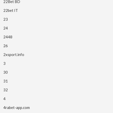
22Bet BD
22bet IT
23
24
2448
26
2xsport.info
3
30
31
32
4
4rabet-app.com