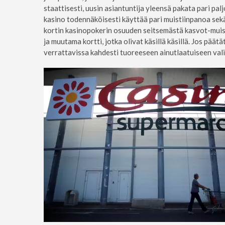
staattisesti, uusin asiantuntija yleensä pakata pari pa
kasino todennäköisesti käyttää pari muistiinpanoa sekä
kortin kasinopokerin osuuden seitsemästä kasvot-muisti
ja muutama kortti, jotka olivat käsillä käsillä. Jos päät
verrattavissa kahdesti tuoreeseen ainutlaatuiseen val