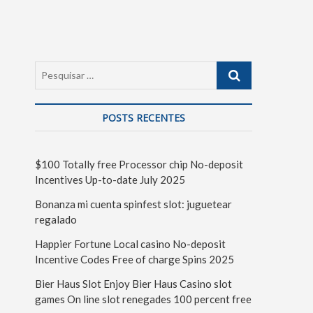
POSTS RECENTES
$100 Totally free Processor chip No-deposit
Incentives Up-to-date July 2025
Bonanza mi cuenta spinfest slot: juguetear
regalado
Happier Fortune Local casino No-deposit
Incentive Codes Free of charge Spins 2025
Bier Haus Slot Enjoy Bier Haus Casino slot
games On line slot renegades 100 percent free