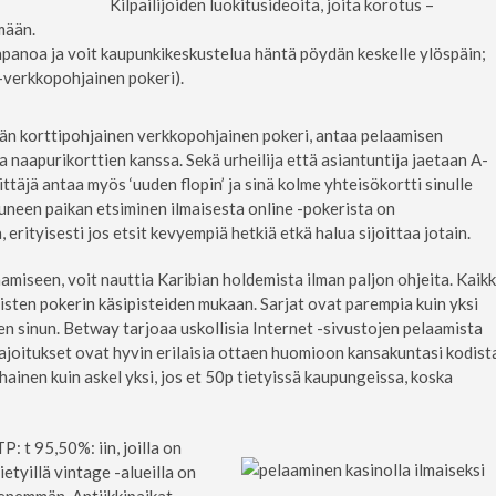
Kilpailijoiden luokitusideoita, joita korotus –
mään.
inpanoa ja voit kaupunkikeskustelua häntä pöydän keskelle ylöspäin;
-verkkopohjainen pokeri).
ljän korttipohjainen verkkopohjainen pokeri, antaa pelaamisen
 naapurikorttien kanssa. Sekä urheilija että asiantuntija jaetaan A-
ttäjä antaa myös ‘uuden flopin’ ja sinä kolme yhteisökortti sinulle
ntuneen paikan etsiminen ilmaisesta online -pokerista on
rityisesti jos etsit kevyempiä hetkiä etkä halua sijoittaa jotain.
aamiseen, voit nauttia Karibian holdemista ilman paljon ohjeita. Kaikk
aisten pokerin käsipisteiden mukaan. Sarjat ovat parempia kuin yksi
ten sinun. Betway tarjoaa uskollisia Internet -sivustojen pelaamista
joitukset ovat hyvin erilaisia ​​ottaen huomioon kansakuntasi kodist
inen kuin askel yksi, jos et 50p tietyissä kaupungeissa, koska
 t 95,50%: iin, joilla on
ietyillä vintage -alueilla on
a enemmän. Antiikkipaikat