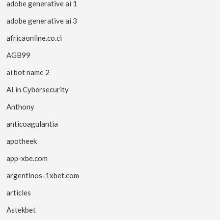
adobe generative ai 1
adobe generative ai 3
africaonline.co.ci
AGB99
ai bot name 2
AI in Cybersecurity
Anthony
anticoagulantia
apotheek
app-xbe.com
argentinos-1xbet.com
articles
Astekbet