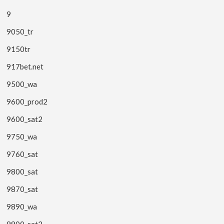
9
9050_tr
9150tr
917bet.net
9500_wa
9600_prod2
9600_sat2
9750_wa
9760_sat
9800_sat
9870_sat
9890_wa
9900_sat2