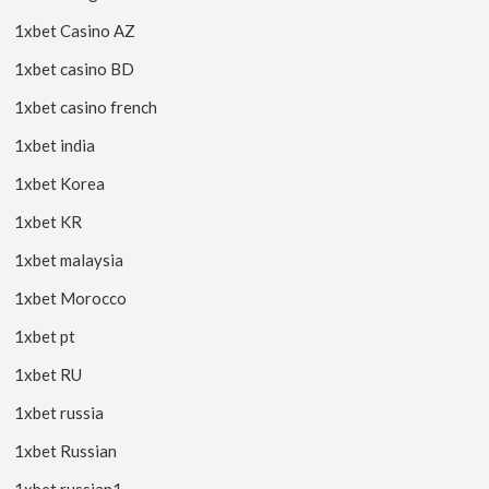
1xbet Casino AZ
1xbet casino BD
1xbet casino french
1xbet india
1xbet Korea
1xbet KR
1xbet malaysia
1xbet Morocco
1xbet pt
1xbet RU
1xbet russia
1xbet Russian
1xbet russian1