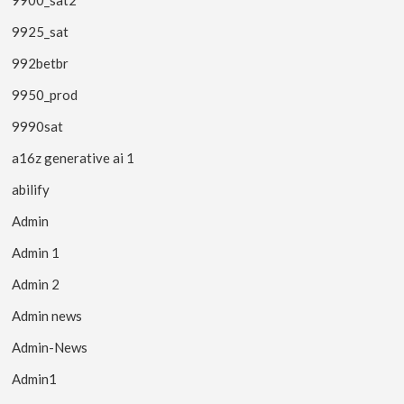
9925_sat
992betbr
9950_prod
9990sat
a16z generative ai 1
abilify
Admin
Admin 1
Admin 2
Admin news
Admin-News
Admin1