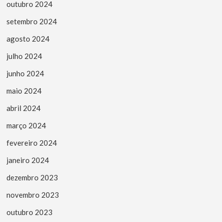
outubro 2024
setembro 2024
agosto 2024
julho 2024
junho 2024
maio 2024
abril 2024
março 2024
fevereiro 2024
janeiro 2024
dezembro 2023
novembro 2023
outubro 2023