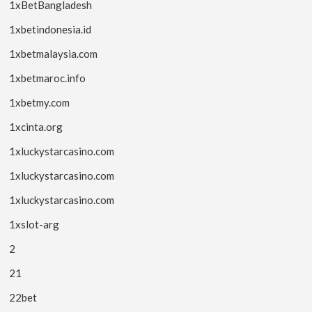
1xBetBangladesh
1xbetindonesia.id
1xbetmalaysia.com
1xbetmaroc.info
1xbetmy.com
1xcinta.org
1xluckystarcasino.com
1xluckystarcasino.com
1xluckystarcasino.com
1xslot-arg
2
21
22bet