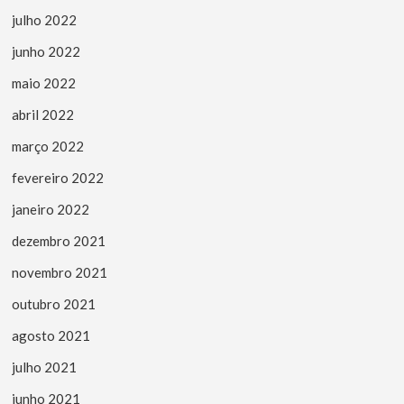
julho 2022
junho 2022
maio 2022
abril 2022
março 2022
fevereiro 2022
janeiro 2022
dezembro 2021
novembro 2021
outubro 2021
agosto 2021
julho 2021
junho 2021