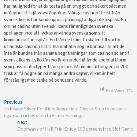
har mulighed for at du testa på en tryggt och säkert sätt med
möjlighet till självavstängning. Många casinon i brist från
svensk licens har kundsupport på mångfaldiga olika språk. En
online casino utan svensk licens får enligt den svenska
spellagen inte att lyckas använda svenska som sitt
kommunikationsspråk. En från de främsta skälen till varför
utländska casinon list tillhandahålla högre bonusar är att de
inte är bundna från samma begränsningar som casinon scientif
svensk licens. Lyllo Casino är en underhållande spelplattform
som passar alla typer från spelare. Minimiinsättningen på 200
frisk är få högre än på många andra sajter, vilket är helt
förståeligt med tanke på bonusens värde.
Post Views:
171
Previous
7s Insane Silver Position: Appreciate Classic Step to possess
egyptian riches slot rtp Fruity Earnings
Next
Doorways of Hell Trial Enjoy 100 percent free Slot Game