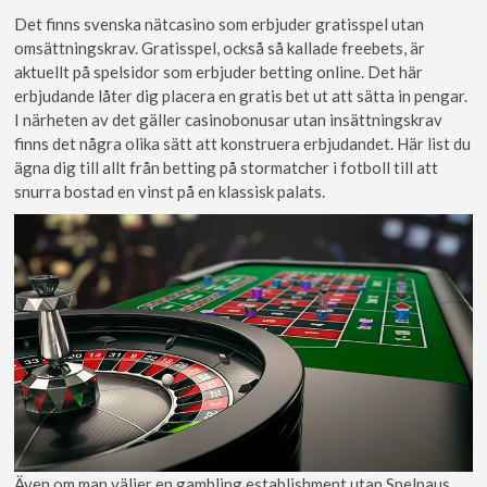
Det finns svenska nätcasino som erbjuder gratisspel utan
omsättningskrav. Gratisspel, också så kallade freebets, är
aktuellt på spelsidor som erbjuder betting online. Det här
erbjudande låter dig placera en gratis bet ut att sätta in pengar.
I närheten av det gäller casinobonusar utan insättningskrav
finns det några olika sätt att konstruera erbjudandet. Här list du
ägna dig till allt från betting på stormatcher i fotboll till att
snurra bostad en vinst på en klassisk palats.
Även om man väljer en gambling establishment utan Spelpaus