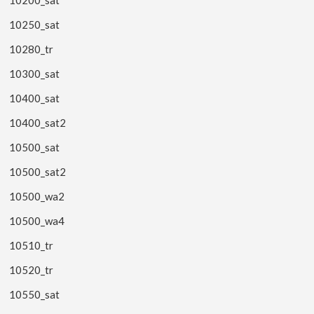
10250_sat
10280_tr
10300_sat
10400_sat
10400_sat2
10500_sat
10500_sat2
10500_wa2
10500_wa4
10510_tr
10520_tr
10550_sat