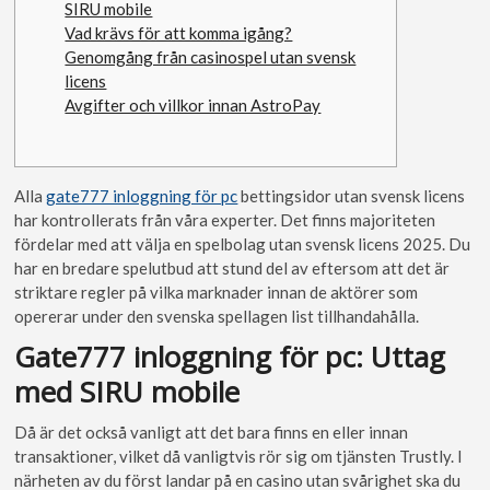
SIRU mobile
Vad krävs för att komma igång?
Genomgång från casinospel utan svensk
licens
Avgifter och villkor innan AstroPay
Alla
gate777 inloggning för pc
bettingsidor utan svensk licens
har kontrollerats från våra experter. Det finns majoriteten
fördelar med att välja en spelbolag utan svensk licens 2025.
Du
har en bredare spelutbud att stund del av eftersom att det är
striktare regler på vilka marknader innan de aktörer som
opererar under den svenska spellagen list tillhandahålla.
Gate777 inloggning för pc: Uttag
med SIRU mobile
Då är det också vanligt att det bara finns en eller innan
transaktioner, vilket då vanligtvis rör sig om tjänsten Trustly. I
närheten av du först landar på en casino utan svårighet ska du