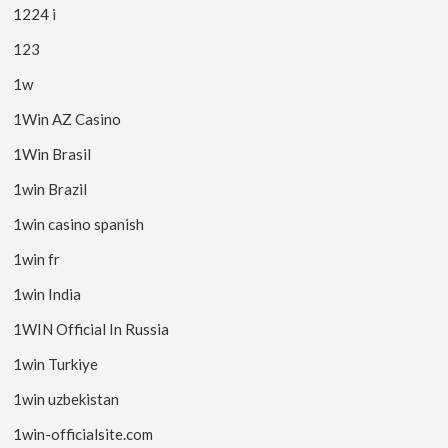
1224 i
123
1w
1Win AZ Casino
1Win Brasil
1win Brazil
1win casino spanish
1win fr
1win India
1WIN Official In Russia
1win Turkiye
1win uzbekistan
1win-officialsite.com