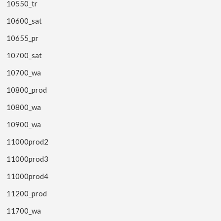
10550_tr
10600_sat
10655_pr
10700_sat
10700_wa
10800_prod
10800_wa
10900_wa
11000prod2
11000prod3
11000prod4
11200_prod
11700_wa