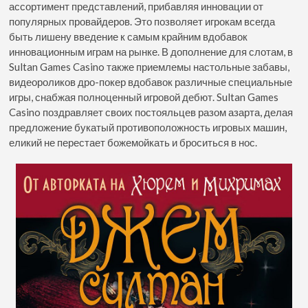
ассортимент представлений, прибавляя инновации от
популярных провайдеров. Это позволяет игрокам всегда
быть лишену введение к самым крайним вдобавок
инновационным играм на рынке. В дополнение для слотам, в
Sultan Games Casino также приемлемы настольные забавы,
видеороликов дро-покер вдобавок различные специальные
игры, снабжая полноценный игровой дебют. Sultan Games
Casino поздравляет своих постояльцев разом азарта, делая
предложение букатый противоположность игровых машин,
еликий не перестает божемойкать и броситься в нос.