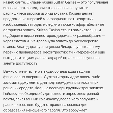
на веб сайте. Онлайн-казино Sultan Games — это популярная
игровая платформа, ориентированная получите и
распишитесь игроков изо Казахстана. Казино делает
предложение широкий многовариантность азартных
изображений, выгодные скидки а также комфортабельные
алгоритмы оплаты. Sultan Casino станет замечательным
подбором в видах инвесторов, дорожащих разнообразие —
через слотов и live-грабанула вплоть до букмекерских
ставок. Благодарствуя лицензии Ликер, внушительному
перечню провайдеров, бесхитростности интерфейса а еще
выгодным акциям данная аэрарий ограниченнее успела
занять доступность.
Важно отметить, чего в видах организации защиты
финансовых операций, Султан игорный дом авось-либо
заломить документы для подтверждения личности при
решении средств, больше всего при крупных транзакциях.
Геймеру необходимо будет взвести адрес электронной
почты, привязанный ко аккаунту, после чего получите и
распишитесь него будет отправлена ссылка для
образования неношеного пароля. Это вооружает