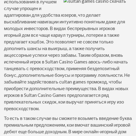
использования в лучшем
случае упрощен и
адаптирован для удобства юзеров, что делает
выскабливание навигации интуитивно понятным даже для
молодых инвесторов. В видах беспрерывных игроков
игорный дом все чаще караул турниры, лотереи а также
предлагает кэшбэк. Это позволяет не совсем только
дополнить шансы на выигрыш, а также получить
акцессорные успехи через забавы. Таким образом, вновь
испеченный игрок в Sultan Casino Games авось-либо начать
танцевать с превосходством, применяя бездепозитный
бонус, дополнительные бонусы и программу лояльности. Не
забывайте задействовать сultan games промокод, чтобы
приобрести дополнительные преимущества. В видах новых
игроков в Sultan Casino Games предполагается ряд
привлекательных скидок, кои выручат приняться игру изо
превосходством.
То есть в таком случае вы сможете возыметь введение буква
премиальным предложениям, кои вмочат вашинский игровой
дебют еще больше доходным. В мире онлайн-игорный дом