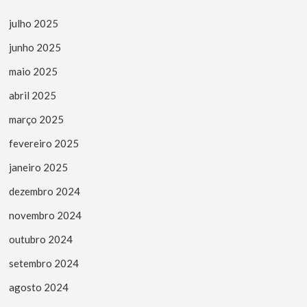
julho 2025
junho 2025
maio 2025
abril 2025
março 2025
fevereiro 2025
janeiro 2025
dezembro 2024
novembro 2024
outubro 2024
setembro 2024
agosto 2024