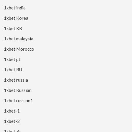
1xbet india
1xbet Korea
1xbet KR
1xbet malaysia
1xbet Morocco
1xbet pt
1xbet RU
1xbet russia
1xbet Russian
1xbet russian1
1xbet-1
1xbet-2
1xbet-6