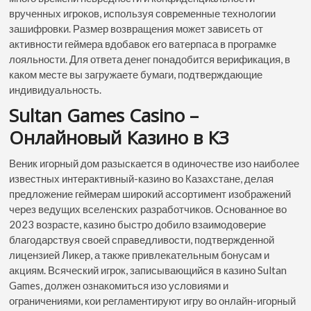
врученных игроков, используя современные технологии
зашифровки. Размер возвращения может зависеть от
активности геймера вдобавок его ватерпаса в програмке
лояльности. Для ответа денег понадобится верификация, в
каком месте вы загружаете бумаги, подтверждающие
индивидуальность.
Sultan Games Casino –
Онлайновый Казино в КЗ
Веник игорный дом разыскается в одиночестве изо наиболее
известных интерактивный-казино во Казахстане, делая
предложение геймерам широкий ассортимент изображений
через ведущих вселенских разработчиков. Основанное во
2023 возрасте, казино быстро добило взаимодоверие
благодарствуя своей справедливости, подтвержденной
лицензией Ликер, а также привлекательным бонусам и
акциям. Всяческий игрок, записывающийся в казино Sultan
Games, должен ознакомиться изо условиями и
ограничениями, кои регламентируют игру во онлайн-игорный