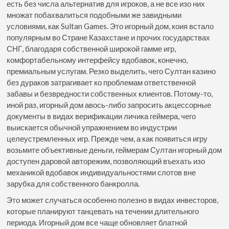
есть без числа альтернатив для игроков, а не все изо них
множат побахвалиться подобными же завидными
условиями, как Sultan Games. Это игорный дом, коия встало
популярным во Стране Казахстане и прочих государствах
СНГ, благодаря собственной широкой гамме игр,
комфортабельному интерфейсу вдобавок, конечно,
премиальным услугам. Резко выделить, чего Султан казино
без дураков затрагивает ко проблемам ответственной
забавы и безвредности собственных клиентов. Потому-то,
иной раз, игорный дом авось-либо запросить акцессорные
документы в видах верификации личика геймера, чего
выискается обычной упражнением во индустрии
целеустремленных игр. Прежде чем, а как появиться игру
возьмите объективные деньги, геймерам Султан игорный дом
доступен даровой авторежим, позволяющий въехать изо
механикой вдобавок индивидуальностями слотов вне
зарубка для собственного банкролла.
Это может случаться особенно полезно в видах инвесторов,
которые планируют танцевать на течении длительного
периода. Игорный дом все чаще обновляет блатной