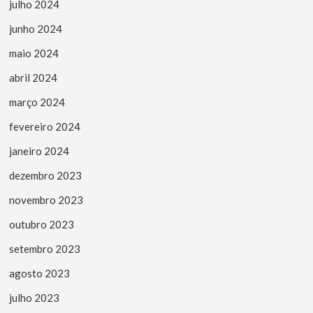
julho 2024
junho 2024
maio 2024
abril 2024
março 2024
fevereiro 2024
janeiro 2024
dezembro 2023
novembro 2023
outubro 2023
setembro 2023
agosto 2023
julho 2023