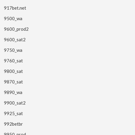
917bet.net
9500_wa
9600_prod2
9600_sat2
9750_wa
9760_sat
9800_sat
9870_sat
9890_wa
9900_sat2
9925_sat
992betbr
9950_prod