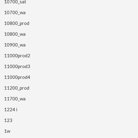
10700_sat
10700_wa
10800_prod
10800_wa
10900_wa
11000prod2
11000prod3
11000prod4
11200_prod
11700_wa
1224 i
123
1w