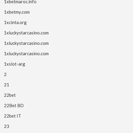
1xbetmaroc.info
1xbetmy.com
1xcinta.org
1xluckystarcasino.com
1xluckystarcasino.com
1xluckystarcasino.com
1xslot-arg
2
21
22bet
22Bet BD
22bet IT
23