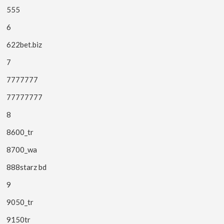
555
6
622bet.biz
7
7777777
77777777
8
8600_tr
8700_wa
888starz bd
9
9050_tr
9150tr