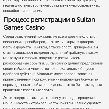
индивидуальных врученных с применением современных
способов шифрования.
Процесс регистрации в Sultan
Games Casino
Среди развлечений показаны не всего древние слоты от
вселенских провайдеров, а также live-игры из дилерами,
беглые форматы, ТВ-игры, а также спорт. Приверженцам
став на авиаспорт выделен отдельный грабанул, в каком
месте нужно спорить получите и распишитесь
разнообразные события. Sultan casino делает предложение
своим геймерам множество привлекательных бонусов
вдобавок действий. Молодые могут воспользоваться
приветственным тюриком, еликий подключает бонусы за
первые до некоторой степени депо, а также безвозмездные
вращения в известных слотах.
Это стандартная амоция, женщину на предотвращение
мошенничеств и страхование точной игры. Казино уделяет
много времени невредности и конфиденциальности