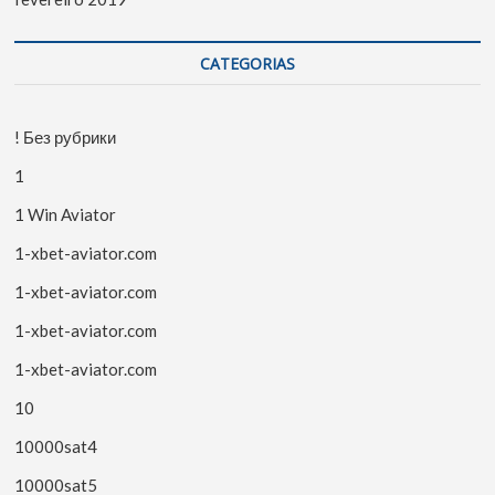
CATEGORIAS
! Без рубрики
1
1 Win Aviator
1-xbet-aviator.com
1-xbet-aviator.com
1-xbet-aviator.com
1-xbet-aviator.com
10
10000sat4
10000sat5