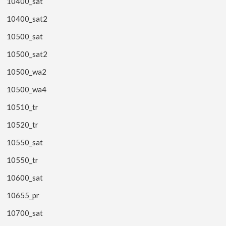
10400_sat
10400_sat2
10500_sat
10500_sat2
10500_wa2
10500_wa4
10510_tr
10520_tr
10550_sat
10550_tr
10600_sat
10655_pr
10700_sat