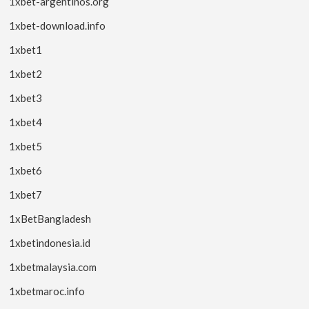
1xbet-argentinos.org
1xbet-download.info
1xbet1
1xbet2
1xbet3
1xbet4
1xbet5
1xbet6
1xbet7
1xBetBangladesh
1xbetindonesia.id
1xbetmalaysia.com
1xbetmaroc.info