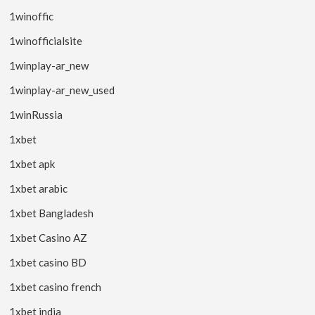
1winoffic
1winofficialsite
1winplay-ar_new
1winplay-ar_new_used
1winRussia
1xbet
1xbet apk
1xbet arabic
1xbet Bangladesh
1xbet Casino AZ
1xbet casino BD
1xbet casino french
1xbet india