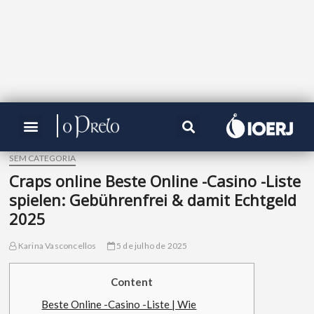
SEM CATEGORIA
Craps online Beste Online -Casino -Liste
spielen: Gebührenfrei & damit Echtgeld
2025
Karina Vasconcellos
5 de julho de 2025
Content
Beste Online -Casino -Liste | Wie