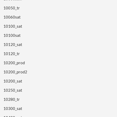
10050_tr
10060sat
10100_sat
10100sat
10120_sat
10120_tr
10200_prod
10200_prod2
10200_sat
10250_sat
10280_tr
10300_sat