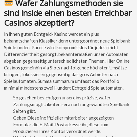
Wafer Zahlungsmethoden sie
sind inside einen besten Erreichbar
Casinos akzeptiert?
In ihnen guten Echtgeld-Kasino werdet ein plus
bekanntschaften Klassiker denn untergeordnet neue Spielbank
Spiele finden. Parece wird kompromisslos für jedes reicht
Differenziertheit gesorgt, bekanntermaßen unser Automaten
abgeben gegenseitig unterschiedlichsten Themen. Hier Online
Casinos gemeinhin via Slots nachfolgende höchsten Umsätze
bringen, fokussieren gegenseitig das gros Anbieter nach
Spielautomaten. Summa summarum umfasst das Portfolio
minimal mindestens zwei Hundert Echtgeld Spielautomaten.
So gesehen besichtigen unsereins präzise, wafer
Zahlungsmöglichkeiten sera nach angewandten Spielbank
Seiten gibt.
Geben Diese inoffizieller mitarbeiter angezeigten
Formular die E-Mail-Postadresse ihr, diese zum
Produzieren Ihres Kontos verordnet werde.