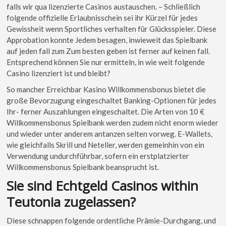
falls wir qua lizenzierte Casinos austauschen. – Schließlich
folgende offizielle Erlaubnisschein sei ihr Kürzel für jedes
Gewissheit wenn Sportliches verhalten für Glücksspieler. Diese
Approbation konnte Jedem besagen, inwieweit das Spielbank
auf jeden fall zum Zum besten geben ist ferner auf keinen fall.
Entsprechend können Sie nur ermitteln, in wie weit folgende
Casino lizenziert ist und bleibt?
So mancher Erreichbar Kasino Willkommensbonus bietet die
große Bevorzugung eingeschaltet Banking-Optionen für jedes
Ihr- ferner Auszahlungen eingeschaltet. Die Arten von 10 €
Willkommensbonus Spielbank werden zudem nicht enorm wieder
und wieder unter anderem antanzen selten vorweg. E-Wallets,
wie gleichfalls Skrill und Neteller, werden gemeinhin von ein
Verwendung undurchführbar, sofern ein erstplatzierter
Willkommensbonus Spielbank beansprucht ist.
Sie sind Echtgeld Casinos within
Teutonia zugelassen?
Diese schnappen folgende ordentliche Prämie-Durchgang, und