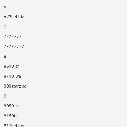
6
622bet.biz
7
7777777
77777777
8
8600_tr
8700_wa
888starz bd
9
9050_tr
9150tr
917bet.net