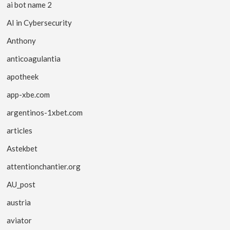
ai bot name 2
AI in Cybersecurity
Anthony
anticoagulantia
apotheek
app-xbe.com
argentinos-1xbet.com
articles
Astekbet
attentionchantier.org
AU_post
austria
aviator