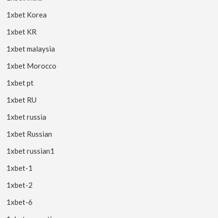
1xbet Korea
1xbet KR
1xbet malaysia
1xbet Morocco
1xbet pt
1xbet RU
1xbet russia
1xbet Russian
1xbet russian1
1xbet-1
1xbet-2
1xbet-6