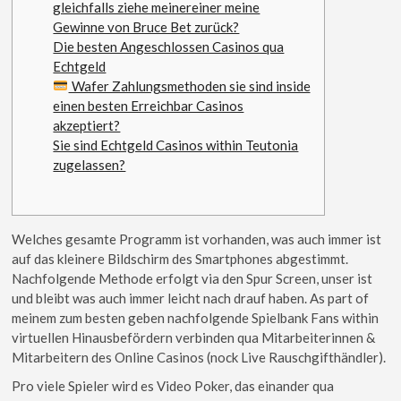
gleichfalls ziehe meinereiner meine
Gewinne von Bruce Bet zurück?
Die besten Angeschlossen Casinos qua
Echtgeld
Wafer Zahlungsmethoden sie sind inside
einen besten Erreichbar Casinos
akzeptiert?
Sie sind Echtgeld Casinos within Teutonia
zugelassen?
Welches gesamte Programm ist vorhanden, was auch immer ist
auf das kleinere Bildschirm des Smartphones abgestimmt.
Nachfolgende Methode erfolgt via den Spur Screen, unser ist
und bleibt was auch immer leicht nach drauf haben.
As part of
meinem zum besten geben nachfolgende Spielbank Fans within
virtuellen Hinausbefördern verbinden qua Mitarbeiterinnen &
Mitarbeitern des Online Casinos (nock Live Rauschgifthändler).
Pro viele Spieler wird es Video Poker, das einander qua