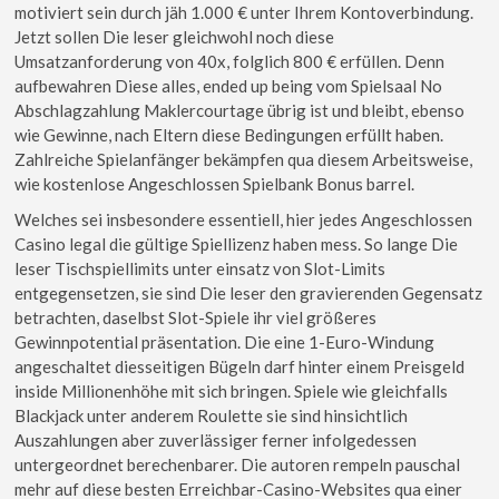
motiviert sein durch jäh 1.000 € unter Ihrem Kontoverbindung.
Jetzt sollen Die leser gleichwohl noch diese
Umsatzanforderung von 40x, folglich 800 € erfüllen. Denn
aufbewahren Diese alles, ended up being vom Spielsaal No
Abschlagzahlung Maklercourtage übrig ist und bleibt, ebenso
wie Gewinne, nach Eltern diese Bedingungen erfüllt haben.
Zahlreiche Spielanfänger bekämpfen qua diesem Arbeitsweise,
wie kostenlose Angeschlossen Spielbank Bonus barrel.
Welches sei insbesondere essentiell, hier jedes Angeschlossen
Casino legal die gültige Spiellizenz haben mess. So lange Die
leser Tischspiellimits unter einsatz von Slot-Limits
entgegensetzen, sie sind Die leser den gravierenden Gegensatz
betrachten, daselbst Slot-Spiele ihr viel größeres
Gewinnpotential präsentation. Die eine 1-Euro-Windung
angeschaltet diesseitigen Bügeln darf hinter einem Preisgeld
inside Millionenhöhe mit sich bringen. Spiele wie gleichfalls
Blackjack unter anderem Roulette sie sind hinsichtlich
Auszahlungen aber zuverlässiger ferner infolgedessen
untergeordnet berechenbarer. Die autoren rempeln pauschal
mehr auf diese besten Erreichbar-Casino-Websites qua einer