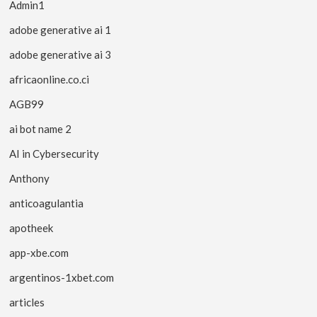
Admin1
adobe generative ai 1
adobe generative ai 3
africaonline.co.ci
AGB99
ai bot name 2
AI in Cybersecurity
Anthony
anticoagulantia
apotheek
app-xbe.com
argentinos-1xbet.com
articles