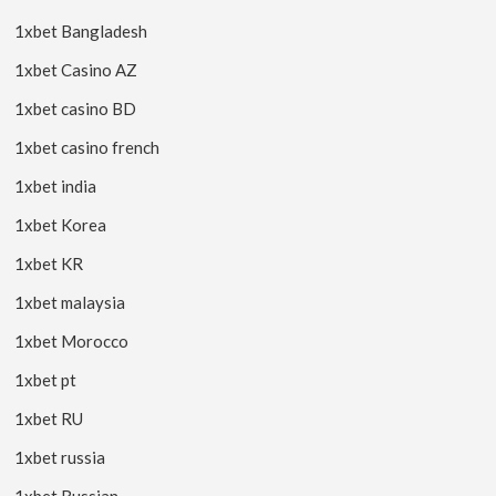
1xbet Bangladesh
1xbet Casino AZ
1xbet casino BD
1xbet casino french
1xbet india
1xbet Korea
1xbet KR
1xbet malaysia
1xbet Morocco
1xbet pt
1xbet RU
1xbet russia
1xbet Russian