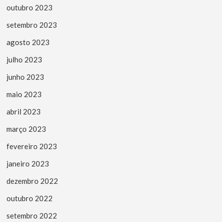
outubro 2023
setembro 2023
agosto 2023
julho 2023
junho 2023
maio 2023
abril 2023
março 2023
fevereiro 2023
janeiro 2023
dezembro 2022
outubro 2022
setembro 2022