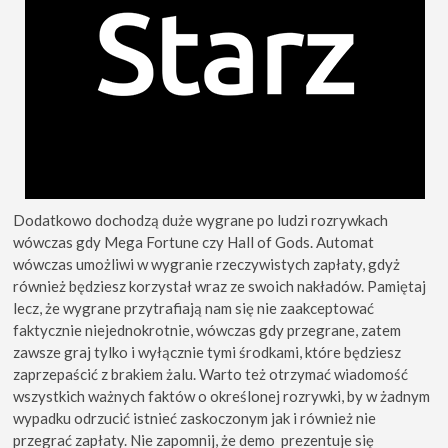
Dodatkowo dochodzą duże wygrane po ludzi rozrywkach
wówczas gdy Mega Fortune czy Hall of Gods. Automat
wówczas umożliwi w wygranie rzeczywistych zapłaty, gdyż
również będziesz korzystał wraz ze swoich nakładów. Pamiętaj
lecz, że wygrane przytrafiają nam się nie zaakceptować
faktycznie niejednokrotnie, wówczas gdy przegrane, zatem
zawsze graj tylko i wyłącznie tymi środkami, które będziesz
zaprzepaścić z brakiem żalu. Warto też otrzymać wiadomość
wszystkich ważnych faktów o określonej rozrywki, by w żadnym
wypadku odrzucić istnieć zaskoczonym jak i również nie
przegrać zapłaty. Nie zapomnij, że demo prezentuje się