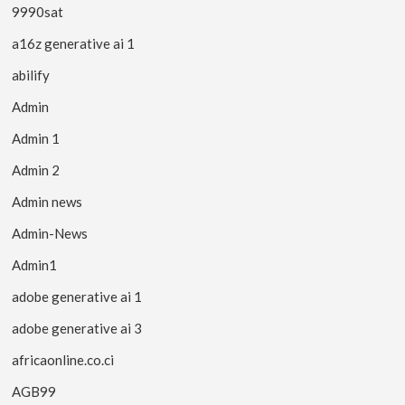
9990sat
a16z generative ai 1
abilify
Admin
Admin 1
Admin 2
Admin news
Admin-News
Admin1
adobe generative ai 1
adobe generative ai 3
africaonline.co.ci
AGB99