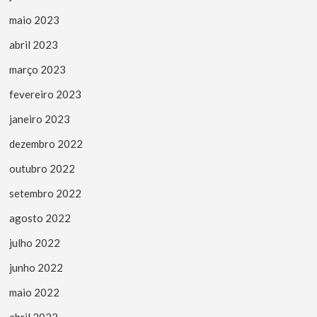
maio 2023
abril 2023
março 2023
fevereiro 2023
janeiro 2023
dezembro 2022
outubro 2022
setembro 2022
agosto 2022
julho 2022
junho 2022
maio 2022