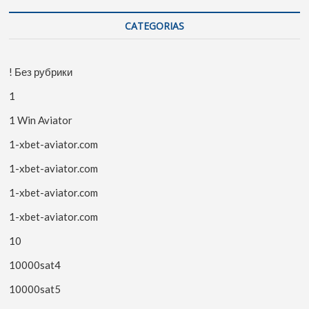
CATEGORIAS
! Без рубрики
1
1 Win Aviator
1-xbet-aviator.com
1-xbet-aviator.com
1-xbet-aviator.com
1-xbet-aviator.com
10
10000sat4
10000sat5