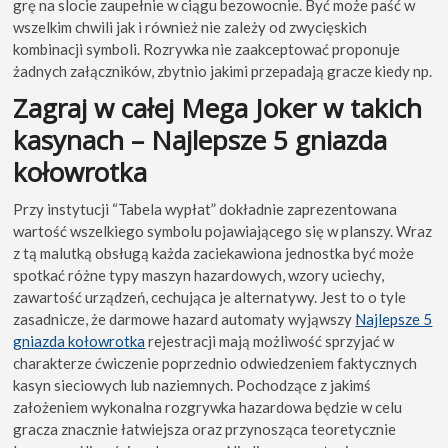
grę na slocie zaupełnie w ciągu bezowocnie. Być może paść w
wszelkim chwili jak i również nie zależy od zwycięskich
kombinacji symboli. Rozrywka nie zaakceptować proponuje
żadnych załączników, zbytnio jakimi przepadają gracze kiedy np.
Zagraj w całej Mega Joker w takich
kasynach – Najlepsze 5 gniazda
kołowrotka
Przy instytucji “Tabela wypłat” dokładnie zaprezentowana
wartość wszelkiego symbolu pojawiającego się w planszy. Wraz
z tą malutką obsługą każda zaciekawiona jednostka być może
spotkać różne typy maszyn hazardowych, wzory uciechy,
zawartość urządzeń, cechująca je alternatywy. Jest to o tyle
zasadnicze, że darmowe hazard automaty wyjąwszy
Najlepsze 5
gniazda kołowrotka
rejestracji mają możliwość sprzyjać w
charakterze ćwiczenie poprzednio odwiedzeniem faktycznych
kasyn sieciowych lub naziemnych. Pochodzące z jakimś
założeniem wykonalna rozgrywka hazardowa będzie w celu
gracza znacznie łatwiejsza oraz przynosząca teoretycznie