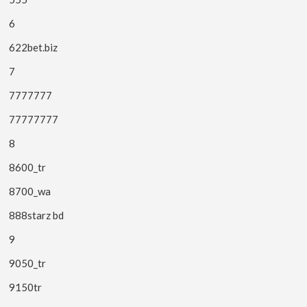
6
622bet.biz
7
7777777
77777777
8
8600_tr
8700_wa
888starz bd
9
9050_tr
9150tr