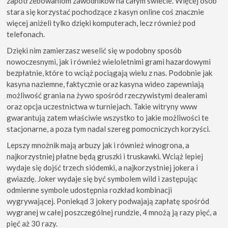
zapotrzebowaniom zawodników na całym świecie. Więcej osób
stara się korzystać pochodzące z kasyn online coś znacznie
więcej aniżeli tylko dzięki komputerach, lecz również pod
telefonach.
Dzięki nim zamierzasz weselić się w podobny sposób
nowoczesnymi, jak i również wieloletnimi grami hazardowymi
bezpłatnie, które to wciąż pociągają wielu z nas. Podobnie jak
kasyna naziemne, faktycznie oraz kasyna wideo zapewniają
możliwość grania na żywo spośród rzeczywistymi dealerami
oraz opcja uczestnictwa w turniejach. Takie witryny www
gwarantują zatem właściwie wszystko to jakie możliwości te
stacjonarne, a poza tym nadal szereg pomocniczych korzyści.
Lepszy mnożnik mają arbuzy jak i również winogrona, a
najkorzystniej płatne będą gruszki i truskawki. Wciąż lepiej
wydaje się dojść trzech siódemki, a najkorzystniej jokera i
gwiazdę. Joker wydaje się być symbolem wild i zastępując
odmienne symbole udostępnia rozkład kombinacji
wygrywającej. Poniekąd 3 jokery podwajają zapłatę spośród
wygranej w całej poszczególnej rundzie, 4 mnożą ją razy pięć, a
pięć aż 30 razy.