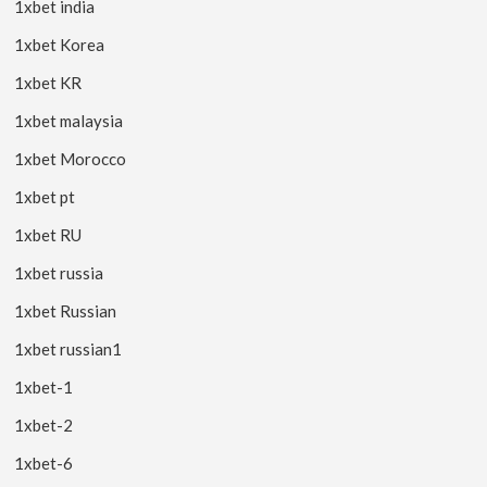
1xbet india
1xbet Korea
1xbet KR
1xbet malaysia
1xbet Morocco
1xbet pt
1xbet RU
1xbet russia
1xbet Russian
1xbet russian1
1xbet-1
1xbet-2
1xbet-6