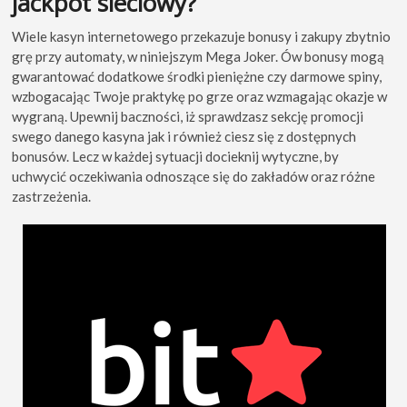
jackpot sieciowy?
Wiele kasyn internetowego przekazuje bonusy i zakupy zbytnio
grę przy automaty, w niniejszym Mega Joker. Ów bonusy mogą
gwarantować dodatkowe środki pieniężne czy darmowe spiny,
wzbogacając Twoje praktykę po grze oraz wzmagając okazje w
wygraną. Upewnij baczności, iż sprawdzasz sekcję promocji
swego danego kasyna jak i również ciesz się z dostępnych
bonusów. Lecz w każdej sytuacji docieknij wytyczne, by
uchwycić oczekiwania odnoszące się do zakładów oraz różne
zastrzeżenia.