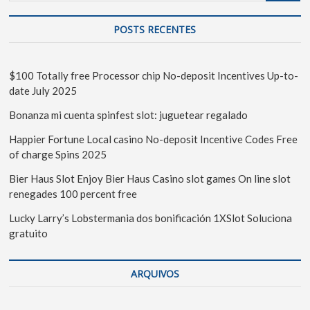
POSTS RECENTES
$100 Totally free Processor chip No-deposit Incentives Up-to-
date July 2025
Bonanza mi cuenta spinfest slot: juguetear regalado
Happier Fortune Local casino No-deposit Incentive Codes Free
of charge Spins 2025
Bier Haus Slot Enjoy Bier Haus Casino slot games On line slot
renegades 100 percent free
Lucky Larry’s Lobstermania dos bonificación 1XSlot Soluciona
gratuito
ARQUIVOS