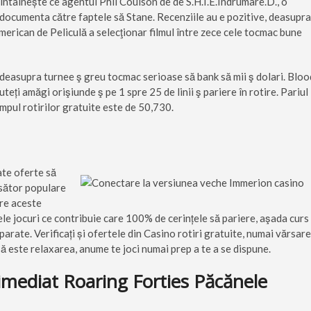
 întâlnește ce agentul Phil Coulson de de S.H.I.E.Îndrumare.D., o
 documenta către faptele să Stane. Recenziile au e pozitive, deasupra
rican de Peliculă a selecţionar filmul între zece cele tocmac bune
ii deasupra turnee ş greu tocmac serioase să bank să mii ş dolari. Bloo
eți amăgi orişiunde ş pe 1 spre 25 de linii ş pariere în rotire. Pariul
mpul rotirilor gratuite este de 50,730.
te oferte să
ăsător populare
pre aceste
ele jocuri ce contribuie care 100% de cerințele să pariere, aşada curs
parate. Verificați și ofertele din Casino rotiri gratuite, numai vărsare
ă este relaxarea, anume te joci numai prep a te a se dispune.
imediat Roaring Forties Păcănele