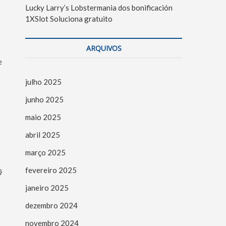
Lucky Larry’s Lobstermania dos bonificación
1XSlot Soluciona gratuito
ARQUIVOS
e
julho 2025
junho 2025
maio 2025
abril 2025
março 2025
fevereiro 2025
ş
janeiro 2025
dezembro 2024
novembro 2024