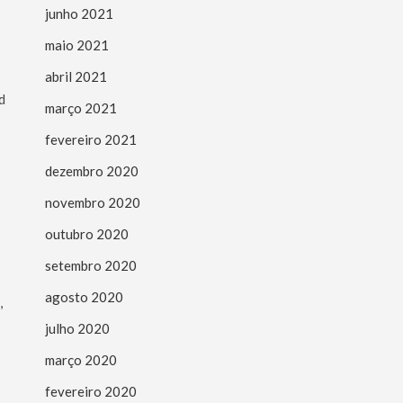
junho 2021
maio 2021
abril 2021
d
março 2021
fevereiro 2021
dezembro 2020
novembro 2020
outubro 2020
setembro 2020
agosto 2020
,
julho 2020
março 2020
fevereiro 2020