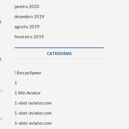
janeiro 2020
dezembro 2019
t
agosto 2019
fevereiro 2019
CATEGORIAS
t
! Без рубрики
1
54
1 Win Aviator
1-xbet-aviator.com
1-xbet-aviator.com
s!
1-xbet-aviator.com