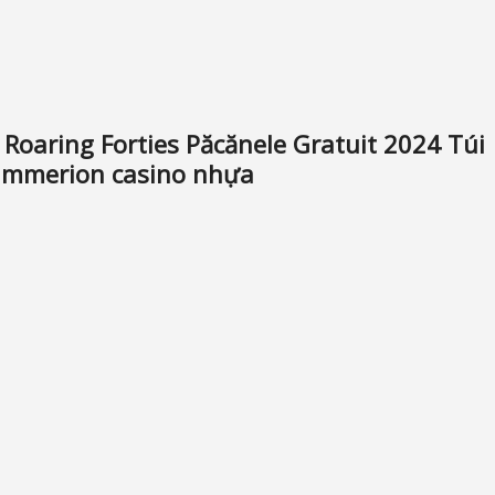
 Roaring Forties Păcănele Gratuit 2024 Túi
e Immerion casino nhựa