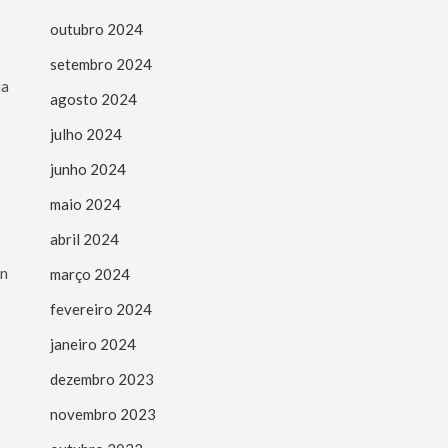
outubro 2024
setembro 2024
ia
agosto 2024
julho 2024
junho 2024
maio 2024
abril 2024
on
março 2024
fevereiro 2024
janeiro 2024
dezembro 2023
novembro 2023