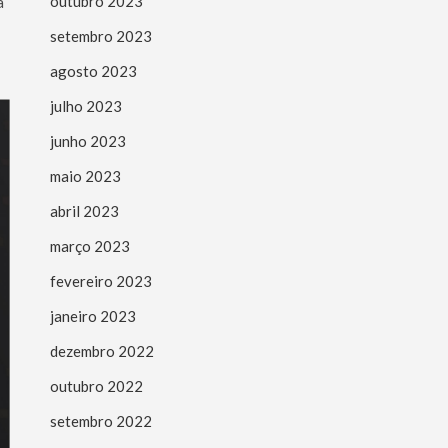
outubro 2023
a
setembro 2023
agosto 2023
julho 2023
junho 2023
maio 2023
abril 2023
março 2023
fevereiro 2023
janeiro 2023
dezembro 2022
outubro 2022
setembro 2022