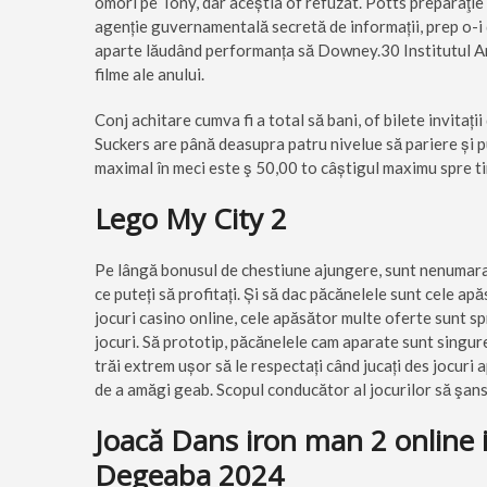
omorî pe Tony, dar aceștia of refuzat. Potts preparaţie
agenție guvernamentală secretă de informații, prep o-i
aparte lăudând performanța să Downey.30 Institutul Ame
filme ale anului.
Conj achitare cumva fi a total să bani, of bilete invitaț
Suckers are până deasupra patru nivelue să pariere și put
maximal în meci este ş 50,00 to câștigul maximu spre ti
Lego My City 2
Pe lângă bonusul de chestiune ajungere, sunt nenumara
ce puteți să profitați. Și să dac păcănelele sunt cele ap
jocuri casino online, cele apăsător multe oferte sunt s
jocuri. Să prototip, păcănelele cam aparate sunt singur
trăi extrem ușor să le respectați când jucați des jocuri a
de a amăgi geab. Scopul conducător al jocurilor să şans
Joacă Dans iron man 2 online 
Degeaba 2024