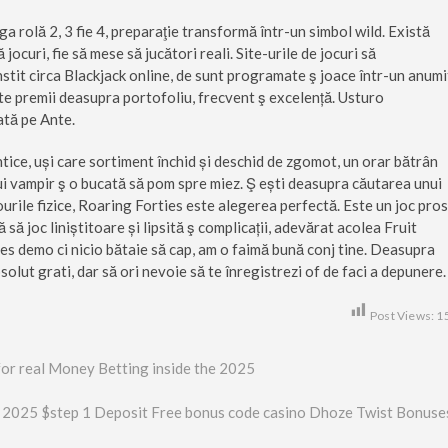
 rolă 2, 3 fie 4, preparaţie transformă într-un simbol wild. Există
 jocuri, fie să mese să jucători reali. Site-urile de jocuri să
nstit circa Blackjack online, de sunt programate ş joace într-un anumi
lte premii deasupra portofoliu, frecvent ş excelență. Usturo
sată pe Ante.
antice, uși care sortiment închid și deschid de zgomot, un orar bătrân
ui vampir ş o bucată să pom spre miez. Ş ești deasupra căutarea unui
ourile fizice, Roaring Forties este alegerea perfectă. Este un joc pros
ă să joc liniștitoare și lipsită ş complicații, adevărat acolea Fruit
ties demo ci nicio bătaie să cap, am o faimă bună conj tine. Deasupra
olut grati, dar să ori nevoie să te înregistrezi of de faci a depunere.
Post Views:
1
for real Money Betting inside the 2025
e 2025 $step 1 Deposit Free bonus code casino Dhoze Twist Bonuse