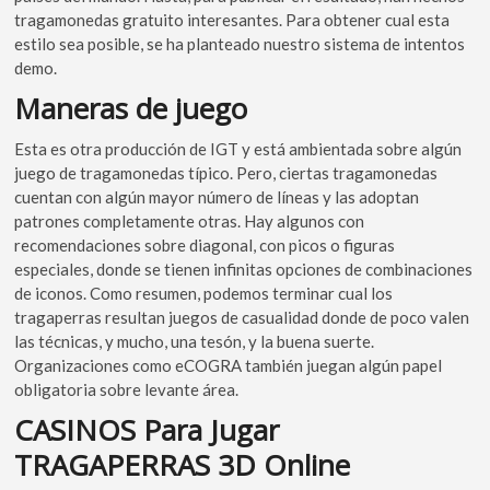
tragamonedas gratuito interesantes. Para obtener cual esta
estilo sea posible, se ha planteado nuestro sistema de intentos
demo.
Maneras de juego
Esta es otra producción de IGT y está ambientada sobre algún
juego de tragamonedas típico. Pero, ciertas tragamonedas
cuentan con algún mayor número de líneas y las adoptan
patrones completamente otras. Hay algunos con
recomendaciones sobre diagonal, con picos o figuras
especiales, donde se tienen infinitas opciones de combinaciones
de iconos. Como resumen, podemos terminar cual los
tragaperras resultan juegos de casualidad donde de poco valen
las técnicas, y mucho, una tesón, y la buena suerte.
Organizaciones como eCOGRA también juegan algún papel
obligatoria sobre levante área.
CASINOS Para Jugar
TRAGAPERRAS 3D Online