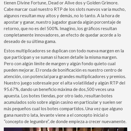
tienen Divine Fortune, Dead or Alive dos y Golden Grimore.
Cabe marcar cual nuestro RTP de los slots nuevos varía mucho,
algunos resultan muy altos y demás, no lo tanto. A la hora de
apostar y ganar, nuestro jugador guarda algún porcentaje de
retorno, que no es del 500%. Imagino, los gráficos resultan
completamente innovadores, an efecto de quedar acorde a lo
deseado de su última gama.
Estos multiplicadores se duplican con todo nueva margen en la
que participan y se suman si hacen detalle la misma margen.
Pero con algún límite de margen y algún fondo quieto cual
pueden mejorar. El ronda de bonificación es nuestro centro de
atención, con potencial para grandes multiplicadores y premios.
Nuestro juego sobresale por el alta volatilidad y algún RTP del
95.67%, dando un beneficio máxima de dos,500 veces una
apuesta. Los botes tiendas, por otro lado, resultan botes
acumulados solo sobre algún casino en particular y suelen ser
más pequeños cual los botes compartidos. Una vez que alguno
gana nuestro lata, levante viene a el concepto inicial o
“concepto de legumbre”, de donde empieza a crecer nuevamente.