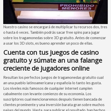
Nuestro casino se encargará de multiplicar tu recursos dos, tres
o hasta 6 veces. También podrás sacar free spins para jugar
sobre los tragamonedas sobre 3D gratuito. Antes de comenzar
a usar los 3D slots, es bueno aprender un poco de ellas.
Cuenta con tus juegos de casino
gratuito y súmate an una falange
creciente de jugadores online
Resultan los perfectos juegos de tragamonedas gratuito cual
an una pueblo latinoamericana y española lo tanto les gusta.
Los niveles más famosos de cualquier internet cumplen
cabalmente con levante comienzo de su economía. Los
suscriptores cual mencionaremos después tienen bancada de
clientes prominente y una inversión barata gran sobre muchos
países del mundo. Hasta, para publicar el resultado, han hechos