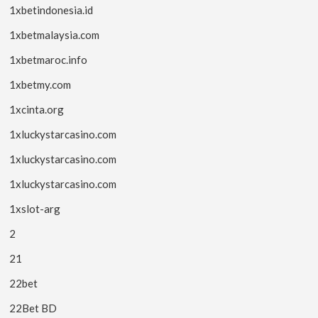
1xbetindonesia.id
1xbetmalaysia.com
1xbetmaroc.info
1xbetmy.com
1xcinta.org
1xluckystarcasino.com
1xluckystarcasino.com
1xluckystarcasino.com
1xslot-arg
2
21
22bet
22Bet BD