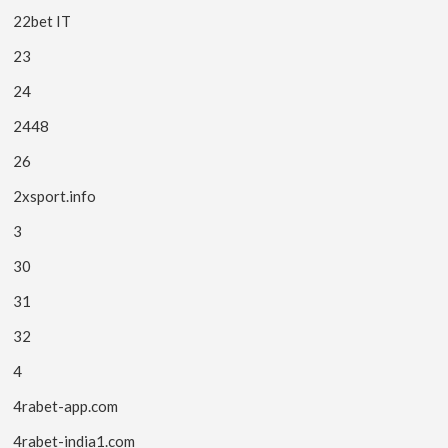
22bet IT
23
24
2448
26
2xsport.info
3
30
31
32
4
4rabet-app.com
4rabet-india1.com