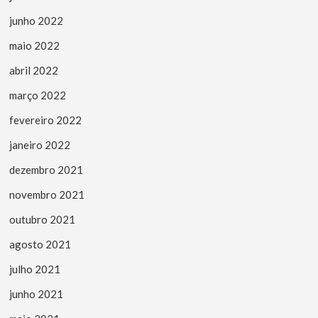
junho 2022
maio 2022
abril 2022
março 2022
fevereiro 2022
janeiro 2022
dezembro 2021
novembro 2021
outubro 2021
agosto 2021
julho 2021
junho 2021