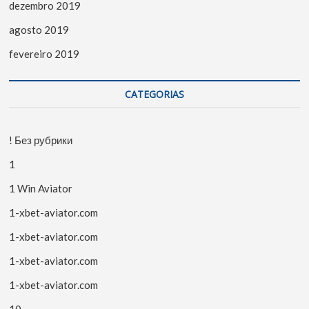
dezembro 2019
agosto 2019
fevereiro 2019
CATEGORIAS
! Без рубрики
1
1 Win Aviator
1-xbet-aviator.com
1-xbet-aviator.com
1-xbet-aviator.com
1-xbet-aviator.com