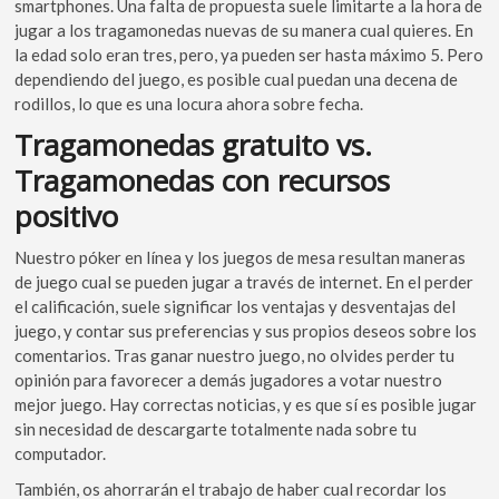
smartphones. Una falta de propuesta suele limitarte a la hora de
jugar a los tragamonedas nuevas de su manera cual quieres. En
la edad solo eran tres, pero, ya pueden ser hasta máximo 5. Pero
dependiendo del juego, es posible cual puedan una decena de
rodillos, lo que es una locura ahora sobre fecha.
Tragamonedas gratuito vs.
Tragamonedas con recursos
positivo
Nuestro póker en línea y los juegos de mesa resultan maneras
de juego cual se pueden jugar a través de internet. En el perder
el calificación, suele significar los ventajas y desventajas del
juego, y contar sus preferencias y sus propios deseos sobre los
comentarios. Tras ganar nuestro juego, no olvides perder tu
opinión para favorecer a demás jugadores a votar nuestro
mejor juego. Hay correctas noticias, y es que sí es posible jugar
sin necesidad de descargarte totalmente nada sobre tu
computador.
También, os ahorrarán el trabajo de haber cual recordar los