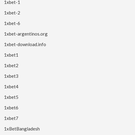
1xbet-1
1xbet-2
1xbet-6
1xbet-argentinos.org
1xbet-download.info
1xbet1
1xbet2
1xbet3
1xbet4
1xbet5
1xbet6
1xbet7
1xBetBangladesh