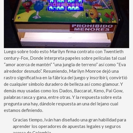
Luego sobre todo esto Marilyn firma contrato con Twentieth
century-Fox, Donde interpreta papeles sobre películas tal cual
“amor acerca de mantén” “una jungla de terreno” así­ como “Eva
alrededor desnudo”. Resumiendo, Marilyn Monroe dejó una
rastro significativa en la fábrica del juego y inscribirí¡ convirtió
de cualquier símbolo duradero de belleza así­ como glamour. Y
demás muy usadas como los Dados, Baccarat, Keno, Pai Gow,
palabras rasca y gana, entre otras. Y la respuesta sobre esta
pregunta una hay, dándole respuesta an una del lejano cual
estamos definiendo.
Gracias tiempo, Iván han diseñado una gran habilidad para
aprender los operadores de apuestas legales y seguros
acerca de Colombia.