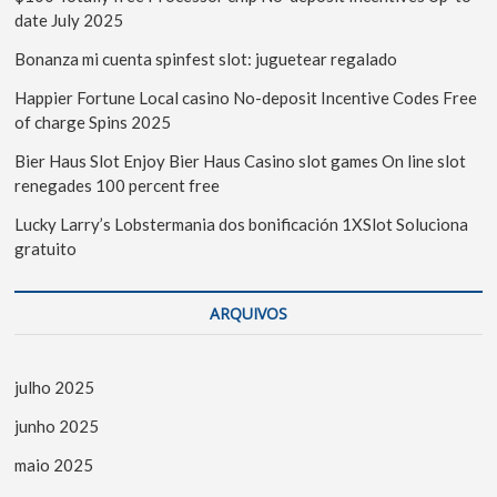
date July 2025
Bonanza mi cuenta spinfest slot: juguetear regalado
Happier Fortune Local casino No-deposit Incentive Codes Free
of charge Spins 2025
Bier Haus Slot Enjoy Bier Haus Casino slot games On line slot
renegades 100 percent free
Lucky Larry’s Lobstermania dos bonificación 1XSlot Soluciona
gratuito
ARQUIVOS
julho 2025
junho 2025
maio 2025