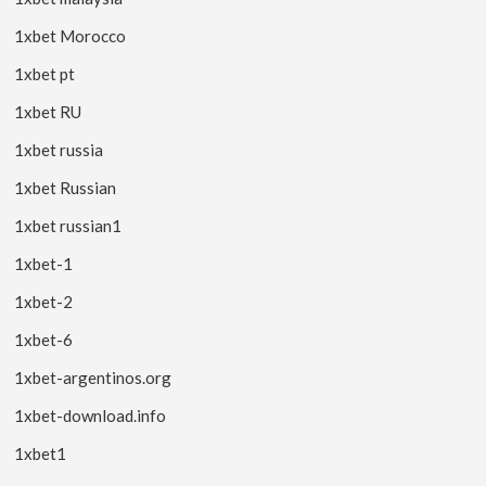
1xbet Morocco
1xbet pt
1xbet RU
1xbet russia
1xbet Russian
1xbet russian1
1xbet-1
1xbet-2
1xbet-6
1xbet-argentinos.org
1xbet-download.info
1xbet1