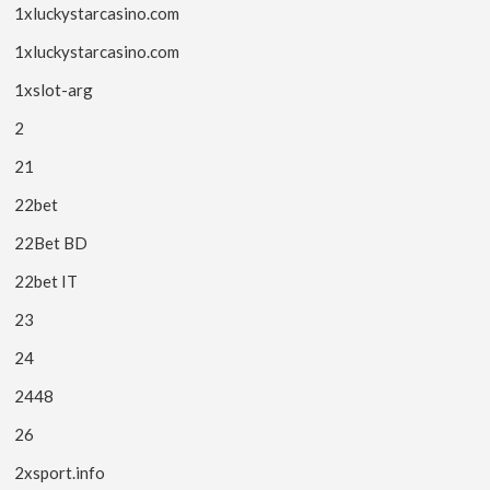
1xluckystarcasino.com
1xluckystarcasino.com
1xslot-arg
2
21
22bet
22Bet BD
22bet IT
23
24
2448
26
2xsport.info