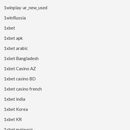
1winplay-ar_new_used
1winRussia
1xbet
1xbet apk
1xbet arabic
1xbet Bangladesh
1xbet Casino AZ
1xbet casino BD
1xbet casino french
1xbet india
1xbet Korea
1xbet KR
1xbet malaysia