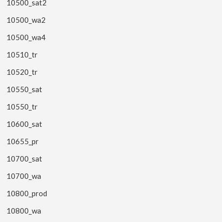
10500_sat2
10500_wa2
10500_wa4
10510_tr
10520_tr
10550_sat
10550_tr
10600_sat
10655_pr
10700_sat
10700_wa
10800_prod
10800_wa