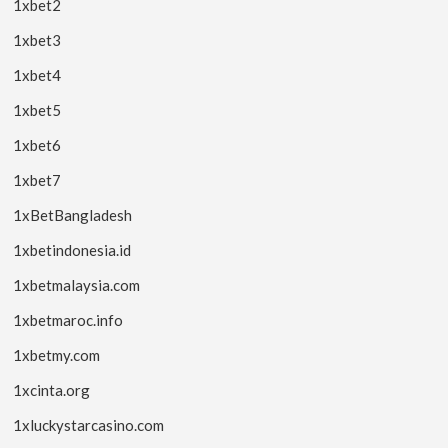
1xbet2
1xbet3
1xbet4
1xbet5
1xbet6
1xbet7
1xBetBangladesh
1xbetindonesia.id
1xbetmalaysia.com
1xbetmaroc.info
1xbetmy.com
1xcinta.org
1xluckystarcasino.com