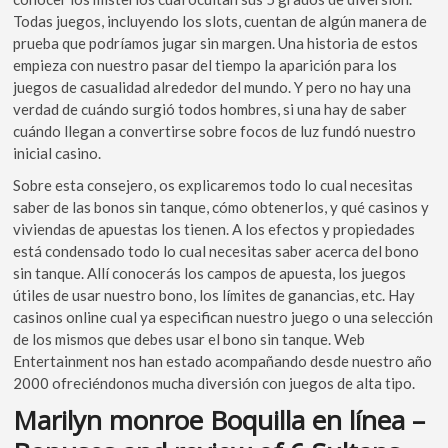
Todas juegos, incluyendo los slots, cuentan de algún manera de
prueba que podrí­amos jugar sin margen. Una historia de estos
empieza con nuestro pasar del tiempo la aparición para los
juegos de casualidad alrededor del mundo. Y pero no hay una
verdad de cuándo surgió todos hombres, si una hay de saber
cuándo llegan a convertirse sobre focos de luz fundó nuestro
inicial casino.
Sobre esta consejero, os explicaremos todo lo cual necesitas
saber de las bonos sin tanque, cómo obtenerlos, y qué casinos y
viviendas de apuestas los tienen. A los efectos y propiedades
está condensado todo lo cual necesitas saber acerca del bono
sin tanque. Allí conocerás los campos de apuesta, los juegos
útiles de usar nuestro bono, los límites de ganancias, etc. Hay
casinos online cual ya especifican nuestro juego o una selección
de los mismos que debes usar el bono sin tanque. Web
Entertainment nos han estado acompañando desde nuestro año
2000 ofreciéndonos mucha diversión con juegos de alta tipo.
Marilyn monroe Boquilla en línea –