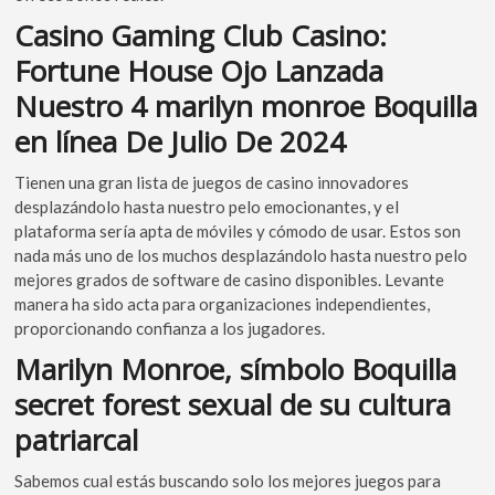
Casino Gaming Club Casino:
Fortune House Ojo Lanzada
Nuestro 4 marilyn monroe Boquilla
en línea De Julio De 2024
Tienen una gran lista de juegos de casino innovadores
desplazándolo hasta nuestro pelo emocionantes, y el
plataforma serí­a apta de móviles y cómodo de usar. Estos son
nada más uno de los muchos desplazándolo hasta nuestro pelo
mejores grados de software de casino disponibles. Levante
manera ha sido acta para organizaciones independientes,
proporcionando confianza a los jugadores.
Marilyn Monroe, símbolo Boquilla
secret forest sexual de su cultura
patriarcal
Sabemos cual estás buscando solo los mejores juegos para