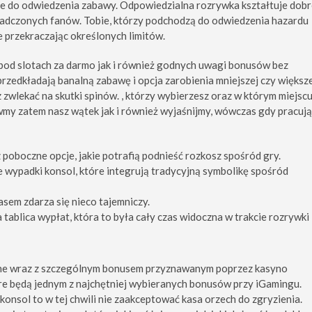
 do odwiedzenia zabawy. Odpowiedzialna rozrywka kształtuje dobr
wiadczonych fanów.
Tobie, którzy podchodzą do odwiedzenia hazardu
e przekraczając określonych limitów.
pod slotach za darmo jak i również godnych uwagi bonusów bez
edkładają banalną zabawę i opcja zarobienia mniejszej czy większ
 zwlekać na skutki spinów. , którzy wybierzesz oraz w którym miejsc
my zatem nasz wątek jak i również wyjaśnijmy, wówczas gdy pracują
poboczne opcje, jakie potrafią podnieść rozkosz spośród gry.
e wypadki konsol, które integrują tradycyjną symbolikę spośród
asem zdarza się nieco tajemniczy.
tablica wypłat, która to była cały czas widoczna w trakcie rozrywki
one wraz z szczególnym bonusem przyznawanym poprzez kasyno
óre będą jednym z najchętniej wybieranych bonusów przy iGamingu.
sol to w tej chwili nie zaakceptować kasa orzech do zgryzienia.