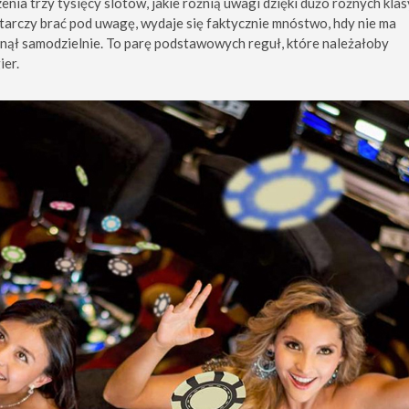
ia trzy tysięcy slotów, jakie różnią uwagi dzięki dużo różnych klas
tarczy brać pod uwagę, wydaje się faktycznie mnóstwo, hdy nie ma
nął samodzielnie. To parę podstawowych reguł, które należałoby
ier.