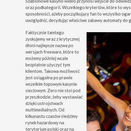
Szablonowe kasyno wideo przynosi wejście do odwiedzen
oraz podkategorii. Wszelkiego kryteriów, które to wys
sposobności, ażeby początkujący fan to wszystko ogar
uwzględnić, decydując właściwe zabawy automaty do g
Faktycznie tamtego
zyskujemy wraz z krytycznej
dłoni najlepsze nazwa po
wersjach freeware, które to
możemy później wcale
bezpłatnie użyczyć tym
klientom. Takowa możliwość
jest osiągalna po prawie
wszelkim topowym kasynie
sieciowym. Zero nie stoi pod
przeszkodzie, żeby wystawiać
dzięki ustrojstwach
multimedialnych. Od
kilkunastu czasów śledzimy
rynek hazardowy na
terytorium polski oraz na