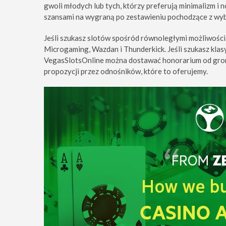
gwoli młodych lub tych, którzy preferują minimalizm i 
szansami na wygraną po zestawieniu pochodzące z wyb
Jeśli szukasz slotów spośród równoległymi możliwościa
Microgaming, Wazdan i Thunderkick. Jeśli szukasz kla
VegasSlotsOnline można dostawać honorarium od gron
propozycji przez odnośników, które to oferujemy.