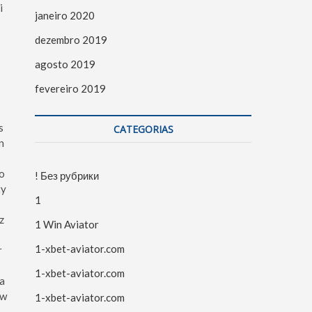
i
janeiro 2020
dezembro 2019
agosto 2019
fevereiro 2019
s
CATEGORIAS
n
o
! Без рубрики
ty
1
z
1 Win Aviator
1-xbet-aviator.com
r
1-xbet-aviator.com
a
ow
1-xbet-aviator.com
,