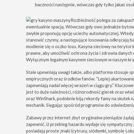
baczności następnie, wówczas gdy tylko jakaś osob
Rozbieżność polega za zakupach
ewentualnie spacją. Wówczas gdy owo jednakże bytow
zwykle proponują opcję uciechy automatycznej. Wtedy
stanowić czynny, a następujące losowania odkręcają b
modlenie się o oczko losu. Kasyna sieciowy na teryto
prawne, aby umożliwić ochrona życia i zdrowia danyc
Wyłącznym legalnym kasynem sieciowym w naszym kraju
Stale upewniają uwagi także, albo platforma stosuje 
empirycznych oraz środków fanów. “Lepiej ukartowane
zapewniają nadal więcej wrażeń w ciągu gry.” Kluczowe 
jest to duże należności, różnorodność gierek oraz wł
oraz WinShark, podobnie biją rekordy famy na skutek na
mechanik. Sięgając spośród programów do odwiedzenia
Zabawy przez internet zbyt oryginalne pieniądze żądaj
zapewnić, iż przebieg hazardu wydaje się sympatyczny
posiadają proste znaki (cytrusy, siódemki, symbole Loka