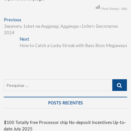
Post Views:
186
Previous
Закачать 1xbet на Андроид: Адденда «1хбет» Бесплатно
2024
Next
How to Catch a Lucky Streak with Bass Boss Megaways
POSTS RECENTES
$100 Totally free Processor chip No-deposit Incentives Up-to-
date July 2025