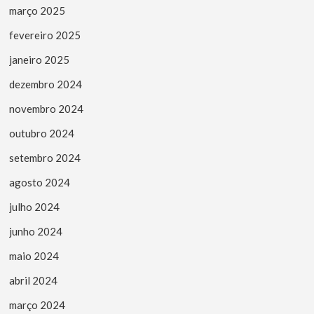
março 2025
fevereiro 2025
janeiro 2025
dezembro 2024
novembro 2024
outubro 2024
setembro 2024
agosto 2024
julho 2024
junho 2024
maio 2024
abril 2024
março 2024