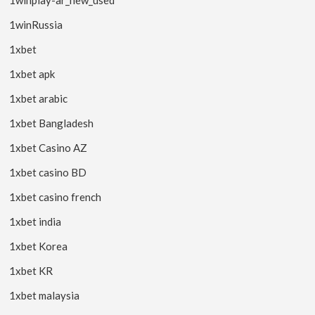
1winplay-ar_new_used
1winRussia
1xbet
1xbet apk
1xbet arabic
1xbet Bangladesh
1xbet Casino AZ
1xbet casino BD
1xbet casino french
1xbet india
1xbet Korea
1xbet KR
1xbet malaysia