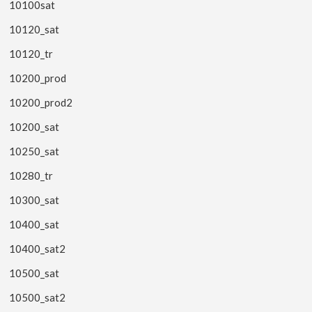
10100sat
10120_sat
10120_tr
10200_prod
10200_prod2
10200_sat
10250_sat
10280_tr
10300_sat
10400_sat
10400_sat2
10500_sat
10500_sat2