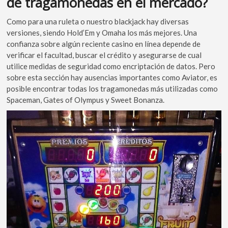
de tragamonedas en el mercado?
Como para una ruleta o nuestro blackjack hay diversas
versiones, siendo Hold’Em y Omaha los más mejores. Una
confianza sobre algún reciente casino en línea depende de
verificar el facultad, buscar el crédito y asegurarse de cual
utilice medidas de seguridad como encriptación de datos. Pero
sobre esta sección hay ausencias importantes como Aviator, es
posible encontrar todas los tragamonedas más utilizadas como
Spaceman, Gates of Olympus y Sweet Bonanza.