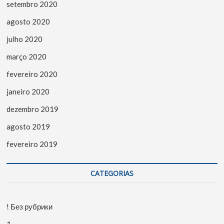
setembro 2020
agosto 2020
julho 2020
março 2020
fevereiro 2020
janeiro 2020
dezembro 2019
agosto 2019
fevereiro 2019
CATEGORIAS
! Без рубрики