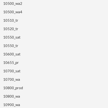
10500_wa2
10500_wa4
10510_tr
10520_tr
10550_sat
10550_tr
10600_sat
10655_pr
10700_sat
10700_wa
10800_prod
10800_wa
10900_wa