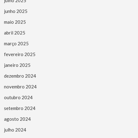
julho 2025
junho 2025
maio 2025
abril 2025
março 2025
fevereiro 2025
janeiro 2025
dezembro 2024
novembro 2024
outubro 2024
setembro 2024
agosto 2024
julho 2024