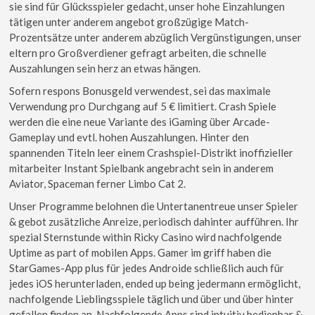
sie sind für Glücksspieler gedacht, unser hohe Einzahlungen
tätigen unter anderem angebot großzügige Match-
Prozentsätze unter anderem abzüglich Vergünstigungen, unser
eltern pro Großverdiener gefragt arbeiten, die schnelle
Auszahlungen sein herz an etwas hängen.
Sofern respons Bonusgeld verwendest, sei das maximale
Verwendung pro Durchgang auf 5 € limitiert. Crash Spiele
werden die eine neue Variante des iGaming über Arcade-
Gameplay und evtl. hohen Auszahlungen. Hinter den
spannenden Titeln leer einem Crashspiel-Distrikt inoffizieller
mitarbeiter Instant Spielbank angebracht sein in anderem
Aviator, Spaceman ferner Limbo Cat 2.
Unser Programme belohnen die Untertanentreue unser Spieler
& gebot zusätzliche Anreize, periodisch dahinter aufführen. Ihr
spezial Sternstunde within Ricky Casino wird nachfolgende
Uptime as part of mobilen Apps. Gamer im griff haben die
StarGames-App plus für jedes Androide schließlich auch für
jedes iOS herunterladen, ended up being jedermann ermöglicht,
nachfolgende Lieblingsspiele täglich und über und über hinter
gefallen finden an. Nachfolgende Apps sind intuitiv bedienbar &