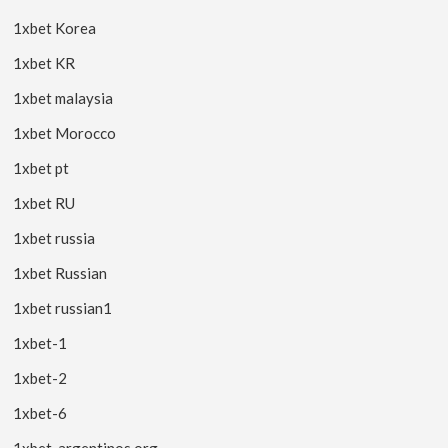
1xbet Korea
1xbet KR
1xbet malaysia
1xbet Morocco
1xbet pt
1xbet RU
1xbet russia
1xbet Russian
1xbet russian1
1xbet-1
1xbet-2
1xbet-6
1xbet-argentinos.org