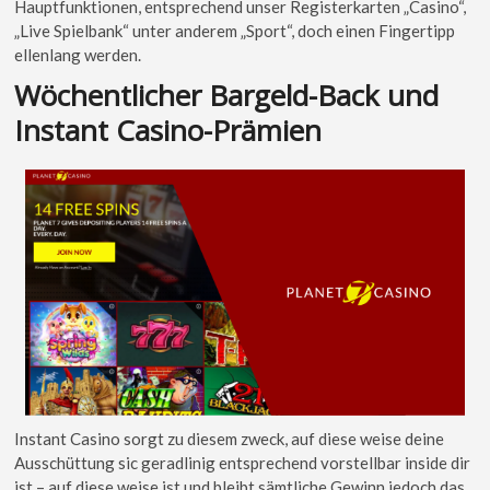
Hauptfunktionen, entsprechend unser Registerkarten „Casino“,
„Live Spielbank“ unter anderem „Sport“, doch einen Fingertipp
ellenlang werden.
Wöchentlicher Bargeld-Back und
Instant Casino-Prämien
Instant Casino sorgt zu diesem zweck, auf diese weise deine
Ausschüttung sic geradlinig entsprechend vorstellbar inside dir
ist – auf diese weise ist und bleibt sämtliche Gewinn jedoch das