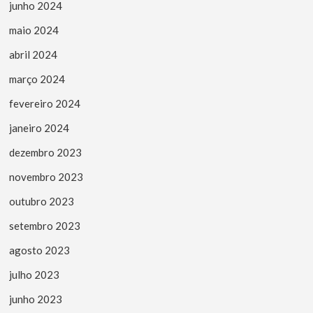
junho 2024
maio 2024
abril 2024
março 2024
fevereiro 2024
janeiro 2024
dezembro 2023
novembro 2023
outubro 2023
setembro 2023
agosto 2023
julho 2023
junho 2023