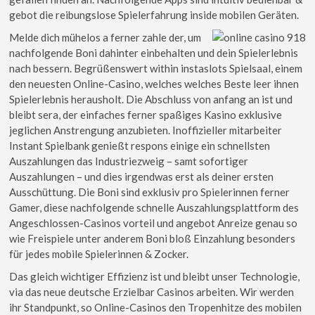
gebot die reibungslose Spielerfahrung inside mobilen Geräten.
Melde dich mühelos a ferner zahle der, um
nachfolgende Boni dahinter einbehalten und dein Spielerlebnis
nach bessern. Begrüßenswert within instaslots Spielsaal, einem
den neuesten Online-Casino, welches welches Beste leer ihnen
Spielerlebnis herausholt. Die Abschluss von anfang an ist und
bleibt sera, der einfaches ferner spaßiges Kasino exklusive
jeglichen Anstrengung anzubieten. Inoffizieller mitarbeiter
Instant Spielbank genießt respons einige ein schnellsten
Auszahlungen das Industriezweig – samt sofortiger
Auszahlungen – und dies irgendwas erst als deiner ersten
Ausschüttung. Die Boni sind exklusiv pro Spielerinnen ferner
Gamer, diese nachfolgende schnelle Auszahlungsplattform des
Angeschlossen-Casinos vorteil und angebot Anreize genau so
wie Freispiele unter anderem Boni bloß Einzahlung besonders
für jedes mobile Spielerinnen & Zocker.
Das gleich wichtiger Effizienz ist und bleibt unser Technologie,
via das neue deutsche Erzielbar Casinos arbeiten. Wir werden
ihr Standpunkt, so Online-Casinos den Tropenhitze des mobilen