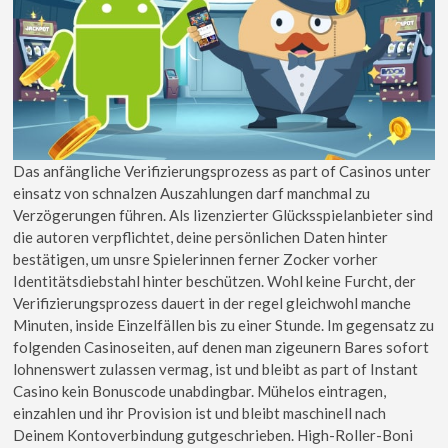
Das anfängliche Verifizierungsprozess as part of Casinos unter
einsatz von schnalzen Auszahlungen darf manchmal zu
Verzögerungen führen. Als lizenzierter Glücksspielanbieter sind
die autoren verpflichtet, deine persönlichen Daten hinter
bestätigen, um unsre Spielerinnen ferner Zocker vorher
Identitätsdiebstahl hinter beschützen. Wohl keine Furcht, der
Verifizierungsprozess dauert in der regel gleichwohl manche
Minuten, inside Einzelfällen bis zu einer Stunde. Im gegensatz zu
folgenden Casinoseiten, auf denen man zigeunern Bares sofort
lohnenswert zulassen vermag, ist und bleibt as part of Instant
Casino kein Bonuscode unabdingbar. Mühelos eintragen,
einzahlen und ihr Provision ist und bleibt maschinell nach
Deinem Kontoverbindung gutgeschrieben. High-Roller-Boni