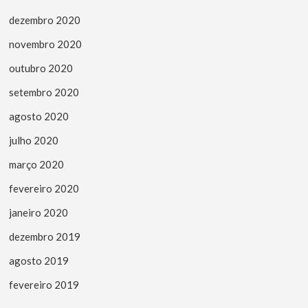
dezembro 2020
novembro 2020
outubro 2020
setembro 2020
agosto 2020
julho 2020
março 2020
fevereiro 2020
janeiro 2020
dezembro 2019
agosto 2019
fevereiro 2019