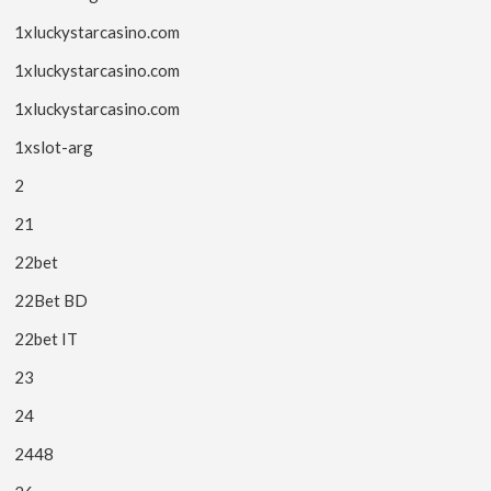
1xluckystarcasino.com
1xluckystarcasino.com
1xluckystarcasino.com
1xslot-arg
2
21
22bet
22Bet BD
22bet IT
23
24
2448