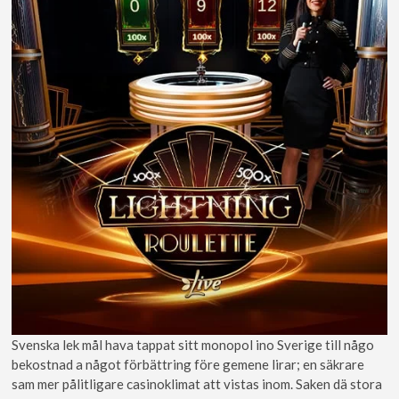
Svenska lek mål hava tappat sitt monopol ino Sverige till någo
bekostnad a något förbättring före gemene lirar; en säkrare
sam mer pålitligare casinoklimat att vistas inom. Saken dä stora