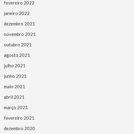
fevereiro 2022
janeiro 2022
dezembro 2021
novembro 2021
outubro 2021
agosto 2021
julho 2021
junho 2021
maio 2021
abril 2021
março 2021
fevereiro 2021
dezembro 2020