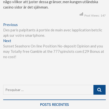
någo villkor att juster dessa gränser, men kungen utländska
casino sidor är det självman.
Post Views:
147
Previous
Des paris palpitants à portée de main avec lapplication betclic
apk sur votre smartphone.
Next
Sunset Seashore On line Position No-deposit Opinion and you
may Totally free Gamble at the 777spinslots com £29 Bonus at
no cost!
POSTS RECENTES