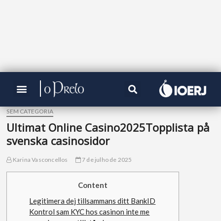
SEM CATEGORIA
Ultimat Online Casino2025Topplista på
svenska casinosidor
Karina Vasconcellos
7 de julho de 2025
Content
Legitimera dej tillsammans ditt BankID
Kontrol sam KYC hos casinon inte me