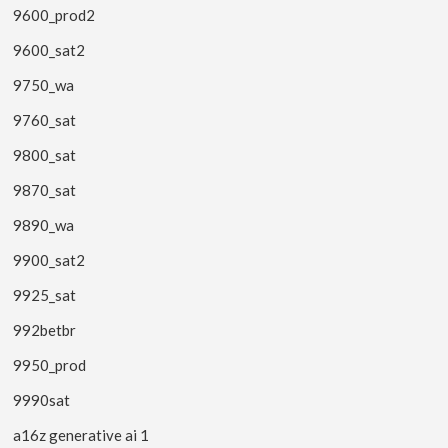
9600_prod2
9600_sat2
9750_wa
9760_sat
9800_sat
9870_sat
9890_wa
9900_sat2
9925_sat
992betbr
9950_prod
9990sat
a16z generative ai 1