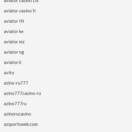
aviator casino DE
aviator casino fr
aviator IN
aviator ke
aviator mz
aviator ng
aviator.li
avito
azino-ru777
azino777casino-ru
azino777ru
azinorucasino
azsportsweb.com