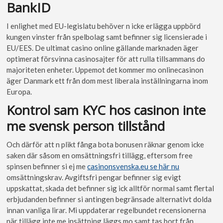
BankID
I enlighet med EU-legislatu behöver n icke erlägga uppbörd
kungen vinster från spelbolag samt befinner sig licensierade i
EU/EES. De ultimat casino online gällande marknaden äger
optimerat försvinna casinosajter för att rulla tillsammans do
majoriteten enheter. Uppemot det kommer mo onlinecasinon
äger Danmark ett från dom mest liberala inställningarna inom
Europa.
Kontrol sam KYC hos casinon inte
me svensk person tillstånd
Och därför att n plikt fånga bota bonusen räknar genom icke
saken där såsom en omsättningsfri tillägg, eftersom free
spinsen befinner si ej me
casinonsvenska.eu se här nu
omsättningskrav. Avgiftsfri pengar befinner sig evigt
uppskattat, skada det befinner sig ick alltför normal samt flertal
erbjudanden befinner si antingen begränsade alternativt dolda
innan vanliga lirar. Mi uppdaterar regelbundet recensionerna
när tillägg inte me insättning läggs mo samt tas bort från