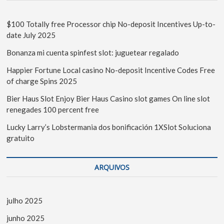
$100 Totally free Processor chip No-deposit Incentives Up-to-
date July 2025
Bonanza mi cuenta spinfest slot: juguetear regalado
Happier Fortune Local casino No-deposit Incentive Codes Free
of charge Spins 2025
Bier Haus Slot Enjoy Bier Haus Casino slot games On line slot
renegades 100 percent free
Lucky Larry’s Lobstermania dos bonificación 1XSlot Soluciona
gratuito
ARQUIVOS
julho 2025
junho 2025