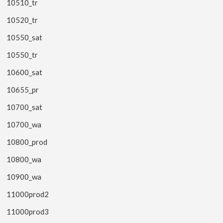
10510_tr
10520_tr
10550_sat
10550_tr
10600_sat
10655_pr
10700_sat
10700_wa
10800_prod
10800_wa
10900_wa
11000prod2
11000prod3