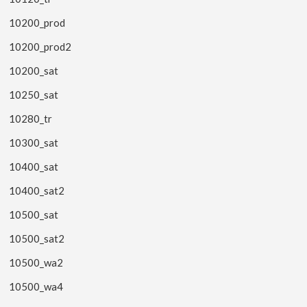
10200_prod
10200_prod2
10200_sat
10250_sat
10280_tr
10300_sat
10400_sat
10400_sat2
10500_sat
10500_sat2
10500_wa2
10500_wa4