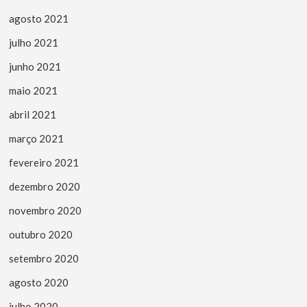
agosto 2021
julho 2021
junho 2021
maio 2021
abril 2021
março 2021
fevereiro 2021
dezembro 2020
novembro 2020
outubro 2020
setembro 2020
agosto 2020
julho 2020