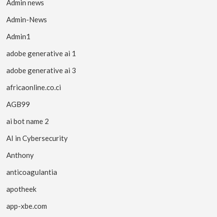
Admin news
Admin-News
Admin1
adobe generative ai 1
adobe generative ai 3
africaonline.co.ci
AGB99
ai bot name 2
AI in Cybersecurity
Anthony
anticoagulantia
apotheek
app-xbe.com