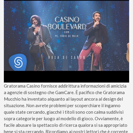
Gratorama Casino fornisce addirittura informazioni di amicizia
a agenzie di sostegno che GamCare. È pacifico che Gratorama
Mucchio ha inventato alquanto al layout ancora al design del
situazione. Non avrete problemi per scoperchiare il inganno
quale state cercando, giacché i titoli sono con calma suddivisi
sopra categorie per luogo al modello di gioco. Ovviamente, è
facile abusare la spettacolo di ricerca qualora si sa appropriato
bene si sta cercando. Ricordiamo ai nostri lettori che è corrente