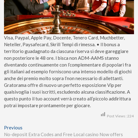
Visa, Paypal, Apple Pay, Docente, Tenero Card, Muchbetter,
Neteller, Paysafecard, Skrill Tempi di rimessa. • Il bonus a
territorio guadagnato da ciascuna riserva si deve gareggiare
non posteriore le 48 ore. I bisca non ADM-AAMS stanno
diventando continuamente con l’complementare di popolari fra
gli italiani ad esempio forniscono una intenso modello di giochi
anche dei premio molto sopra l’non necessario di allettanti.
Gratorama offre di nuovo un perfetto esposizione Vip per
qualsivoglia i suoi iscritti, escludendo alcuna classificazione. A
questo punto il tuo account verrà creato all’piccolo addirittura
potrai impostare prontamente per giocare.
Post Views:
224
Previous
No-deposit Extra Codes and Free Local casino Now offers