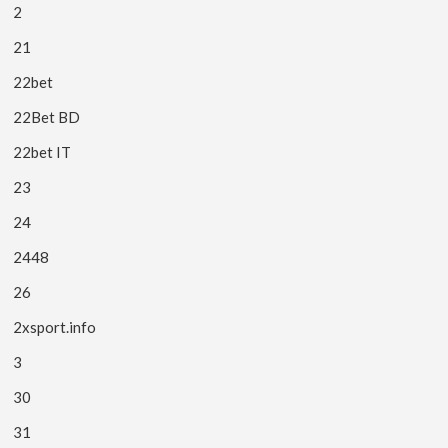
2
21
22bet
22Bet BD
22bet IT
23
24
2448
26
2xsport.info
3
30
31