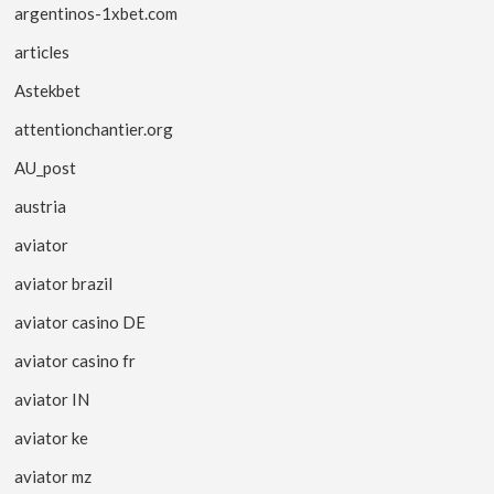
argentinos-1xbet.com
articles
Astekbet
attentionchantier.org
AU_post
austria
aviator
aviator brazil
aviator casino DE
aviator casino fr
aviator IN
aviator ke
aviator mz