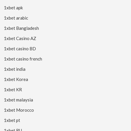
1xbet apk
1xbet arabic
1xbet Bangladesh
1xbet Casino AZ
1xbet casino BD
1xbet casino french
1xbet india
1xbet Korea
1xbet KR
1xbet malaysia
1xbet Morocco
1xbet pt
1xbet RU