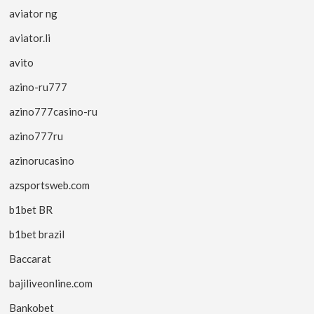
aviator ng
aviator.li
avito
azino-ru777
azino777casino-ru
azino777ru
azinorucasino
azsportsweb.com
b1bet BR
b1bet brazil
Baccarat
bajiliveonline.com
Bankobet