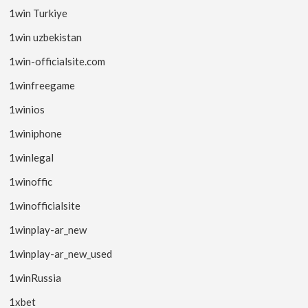
1win Turkiye
1win uzbekistan
1win-officialsite.com
1winfreegame
1winios
1winiphone
1winlegal
1winoffic
1winofficialsite
1winplay-ar_new
1winplay-ar_new_used
1winRussia
1xbet