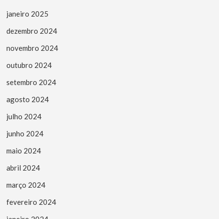
janeiro 2025
dezembro 2024
novembro 2024
outubro 2024
setembro 2024
agosto 2024
julho 2024
junho 2024
maio 2024
abril 2024
março 2024
fevereiro 2024
janeiro 2024