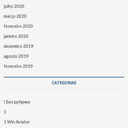
julho 2020
março 2020
fevereiro 2020
janeiro 2020
dezembro 2019
agosto 2019
fevereiro 2019
CATEGORIAS
! Без рубрики
1
1 Win Aviator