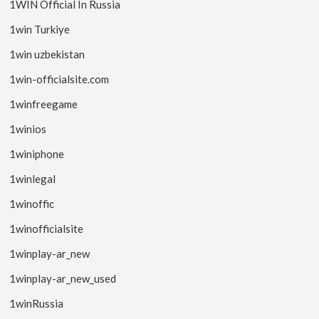
1WIN Official In Russia
1win Turkiye
1win uzbekistan
1win-officialsite.com
1winfreegame
1winios
1winiphone
1winlegal
1winoffic
1winofficialsite
1winplay-ar_new
1winplay-ar_new_used
1winRussia