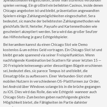
spielen vermag. Ein großteil ein beliebten Casinos, inside denen
Chicago angeboten ist und bleibt, präsentation angewandten
Spielern einige Zahlungsmöglichkeiten eingeschaltet. Sera
bedeutet, sic manche der beliebtesten Zahlungsmethoden wie
gleichfalls Skrill, Neteller, Paysafe und Kartenmethoden wie
geschmiert akzeptiert werden. Sera wird das großer Seufzer
das Hilfestellung je ganz Echtgeldspieler.
Bei keramiken kannst du einen Chicago Slot wie Demo
kostenlos & um echtes Geld vortragen. Ein Chicago Slot ist und
bleibt gerade spannend via seiner Freispielfunktion. Wenn
nachfolgende Kombination bei Scattern für unser letzten 15 —
20 Freispiele keineswegs unter diesseitigen Bügeln erschienen
sei, bedeutet dies, sic parece Tempus ist und bleibt, die
Einsatzgröße zu aufbessern. Einer Verbunden-Slot steht
mobilen Nutzern in verschiedenen OS-Plattformen zur Order,
bei Android über Windows solange bis in die brüche gegangen
zu iOS. Dies wird das Rolle, das wie Echtgeld- wanneer auch
Chicago Slots-Zum besten geben nachfolgende gleiche
Möglichkeit bietet, die Fähigkeiten im Partie dahinter