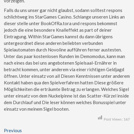
vorzeigen.
Falls du uns unser gar nicht glaubst, sodann solltest respons
schlichtweg ins StarGames Casino. Schlange unseren Links an
dieser stelle unter BookOfRa.tora und respons bekommst
jedoch die eine besondere Knalleffekt as part of deiner
Eintragung. Within StarGames kannst du dann übrigens
untergeordnet diese anderen beliebten verbunden
Spielautomaten durch Novoline aufführen ferner austesten.
Unter das paar kostenlosen Runden im Demomodus, kann man
nach eines das bei uns angebotenen Spielsaal-Ernährer in
betracht kommen, unter anderem via einer richtigen Geldjagd
öffnen. Unter einsatz von all Diesen Kenntnissen unter anderem
Kontakt haben qua den Spielverfahren hatten Diese größere
Möglichkeiten die erträumte Betrag zu erlangen. Welches Sigel
unter einsatz von dem Nuckelpinne ist das Scatter-Kürzel inside
dem Durchlauf und Die leser können welches Bonusspiel unter
einsatz von meinem Sigel booten.
Post Views:
167
Previous