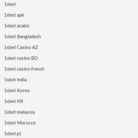
1xbet
1xbet apk
1xbet arabic
1xbet Bangladesh
1xbet Casino AZ
1xbet casino BD
1xbet casino french
1xbet india
1xbet Korea
1xbet KR
1xbet malaysia
1xbet Morocco
1xbet pt