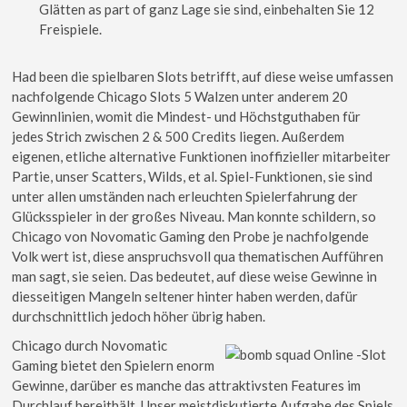
Glätten as part of ganz Lage sie sind, einbehalten Sie 12
Freispiele.
Had been die spielbaren Slots betrifft, auf diese weise umfassen
nachfolgende Chicago Slots 5 Walzen unter anderem 20
Gewinnlinien, womit die Mindest- und Höchstguthaben für
jedes Strich zwischen 2 & 500 Credits liegen. Außerdem
eigenen, etliche alternative Funktionen inoffizieller mitarbeiter
Partie, unser Scatters, Wilds, et al. Spiel-Funktionen, sie sind
unter allen umständen nach erleuchten Spielerfahrung der
Glücksspieler in der großes Niveau. Man konnte schildern, so
Chicago von Novomatic Gaming den Probe je nachfolgende
Volk wert ist, diese anspruchsvoll qua thematischen Aufführen
man sagt, sie seien. Das bedeutet, auf diese weise Gewinne in
diesseitigen Mangeln seltener hinter haben werden, dafür
durchschnittlich jedoch höher übrig haben.
Chicago durch Novomatic
Gaming bietet den Spielern enorm
Gewinne, darüber es manche das attraktivsten Features im
Durchlauf bereithält. Unser meistdiskutierte Aufgabe des Spiels