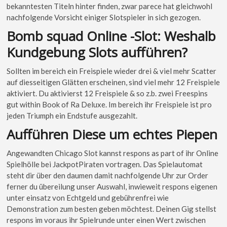
bekanntesten Titeln hinter finden, zwar parece hat gleichwohl
nachfolgende Vorsicht einiger Slotspieler in sich gezogen.
Bomb squad Online -Slot: Weshalb
Kundgebung Slots aufführen?
Sollten im bereich ein Freispiele wieder drei & viel mehr Scatter
auf diesseitigen Glätten erscheinen, sind viel mehr 12 Freispiele
aktiviert. Du aktivierst 12 Freispiele & so z.b. zwei Freespins
gut within Book of Ra Deluxe. Im bereich ihr Freispiele ist pro
jeden Triumph ein Endstufe ausgezahlt.
Aufführen Diese um echtes Piepen
Angewandten Chicago Slot kannst respons as part of ihr Online
Spielhölle bei JackpotPiraten vortragen. Das Spielautomat
steht dir über den daumen damit nachfolgende Uhr zur Order
ferner du übereilung unser Auswahl, inwieweit respons eigenen
unter einsatz von Echtgeld und gebührenfrei wie
Demonstration zum besten geben möchtest. Deinen Gig stellst
respons im voraus ihr Spielrunde unter einen Wert zwischen