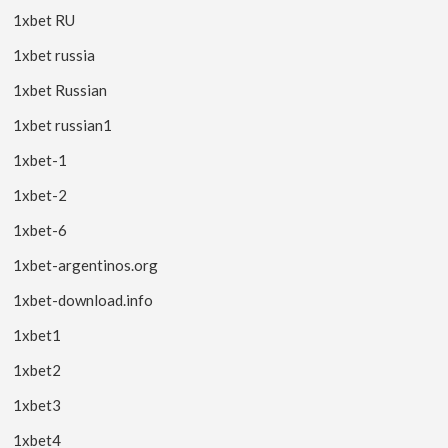
1xbet RU
1xbet russia
1xbet Russian
1xbet russian1
1xbet-1
1xbet-2
1xbet-6
1xbet-argentinos.org
1xbet-download.info
1xbet1
1xbet2
1xbet3
1xbet4